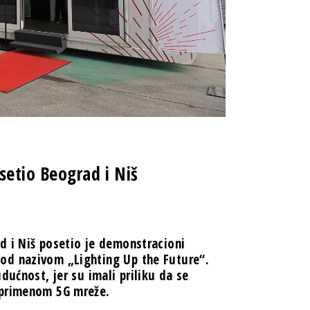
etio Beograd i Niš
d i Niš posetio je demonstracioni
od nazivom „Lighting Up the Future“.
dućnost, jer su imali priliku da se
 primenom 5G mreže.