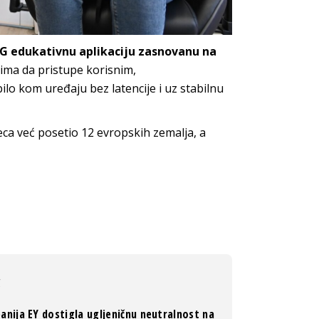
G edukativnu aplikaciju zasnovanu na
ima da pristupe korisnim,
lo kom uređaju bez latencije i uz stabilnu
ca već posetio 12 evropskih zemalja, a
g
nija EY dostigla ugljeničnu neutralnost na