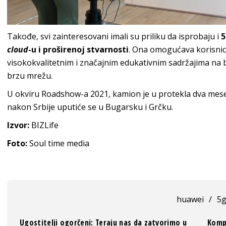
Takođe, svi zainteresovani imali su priliku da isprobaju i
5
cloud
-u i proširenoj stvarnosti
. Ona omogućava korisnic
visokokvalitetnim i značajnim edukativnim sadržajima na bi
brzu mrežu.
U okviru Roadshow-a 2021, kamion je u protekla dva mese
nakon Srbije uputiće se u Bugarsku i Grčku.
Izvor:
BIZLife
Foto:
Soul time media
huawei
/
5
Ugostitelji ogorčeni: Teraju nas da zatvorimo u
Kompa