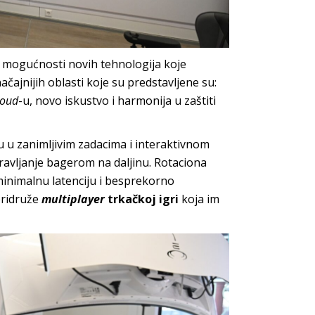
 mogućnosti novih tehnologija koje
čajnijih oblasti koje su predstavljene su:
loud
-u, novo iskustvo i harmonija u zaštiti
u u zanimljivim zadacima i interaktivnom
avljanje bagerom na daljinu. Rotaciona
 minimalnu latenciju i besprekorno
 pridruže
multiplayer
trkačkoj igri
koja im