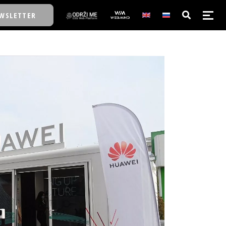
WSLETTER
E/SCHOOL
E/SCHOOL
A
A