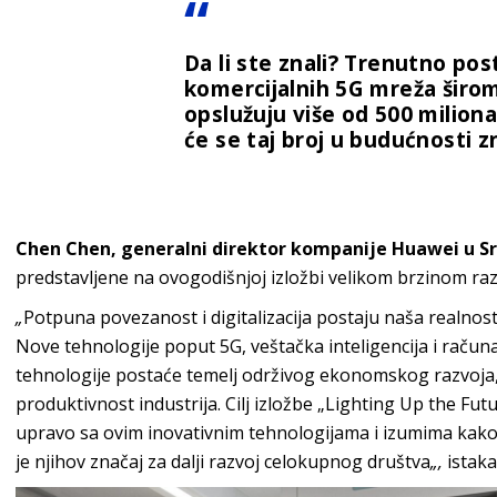
Da li ste znali? Trenutno pos
komercijalnih 5G mreža širo
opslužuju više od 500 miliona
će se taj broj u budućnosti 
Chen Chen, generalni direktor kompanije Huawei u Sr
predstavljene na ovogodišnjoj izložbi velikom brzinom razv
„
Potpuna povezanost i digitalizacija postaju naša realnos
Nove tehnologije poput 5G, veštačka inteligencija i računa
tehnologije postaće temelj održivog ekonomskog razvoja, 
produktivnost industrija. Cilj izložbe „Lighting Up the Fut
upravo sa ovim inovativnim tehnologijama i izumima kako b
je njihov značaj za dalji razvoj celokupnog društva
„,
istaka