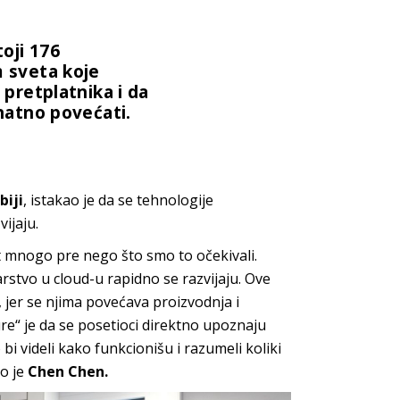
toji 176
m sveta koje
 pretplatnika i da
znatno povećati.
biji
, istakao je da se tehnologije
ijaju.
t mnogo pre nego što smo to očekivali.
rstvo u cloud-u rapidno se razvijaju. Ove
jer se njima povećava proizvodnja i
ure“ je da se posetioci direktno upoznaju
i videli kako funkcionišu i razumeli koliki
o je
Chen Chen.