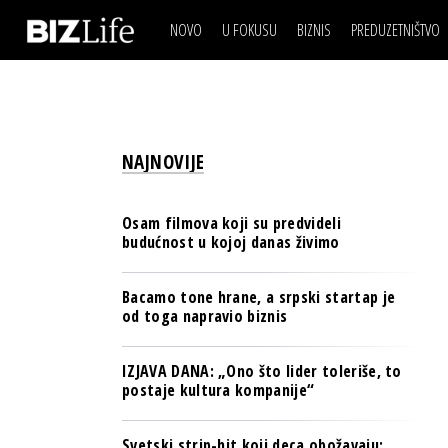
NOVO
U FOKUSU
BIZNIS
PREDUZETNIŠTVO
IZJAVA DANA
BIZNIS SCENA
VIDEO
REAL ESTATE
IZJAVA DANA
BIZNIS SCENA
BREND I KOMUNIKACI
VIDEO
REAL ESTATE
ESG & ENERGY
NAJNOVIJE
BREND I KOMUNIKACI
BANKE
ESG & ENERGY
OSIGURANJE
Osam filmova koji su predvideli
BANKE
budućnost u kojoj danas živimo
TECH I AI
OSIGURANJE
BIZNIS & SPORT
Bacamo tone hrane, a srpski startap je
TECH I AI
od toga napravio biznis
PULS REGIONA
BIZNIS & SPORT
NOVO NA RAFU
IZJAVA DANA: „Ono što lider toleriše, to
PULS REGIONA
postaje kultura kompanije“
NOVO NA RAFU
Svetski strip-hit koji deca obožavaju: