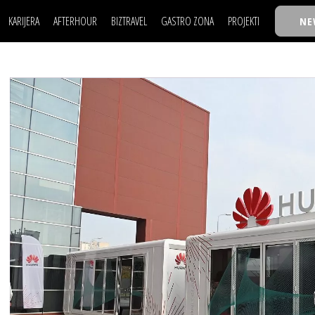
KARIJERA
AFTERHOUR
BIZTRAVEL
GASTRO ZONA
PROJEKTI
NE
POSAO
FILM I SCENA
NAJKOLEGA
LJUDI (HR)
KNJIGE
TASTY TALKS
POSAO
FILM I SCENA
NAJKOLEGA
JE
MOJ UGAO
AUTO SVET
30 ISPOD 30
LJUDI (HR)
KNJIGE
TASTY TALKS
USAVRŠAVANJE
STIL
BACK TO OFFIC
JE
MOJ UGAO
AUTO SVET
30 ISPOD 30
KNOW-HOW
WELLBEING
BIZBENDOVI
USAVRŠAVANJE
STIL
BACK TO OFFIC
BIZKOLEGIJUM
KNOW-HOW
WELLBEING
BIZBENDOVI
BMW BIZNIS LIG
BIZKOLEGIJUM
BIZLIFE WEEK
BMW BIZNIS LIG
IZJAVA GODINE
BIZLIFE WEEK
IZJAVA GODINE