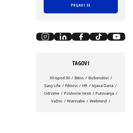
PRIJAVI SE
TAGOVI
30 Ispod 30
Bitno
Bizbendovi
Easy Life
Filmovi
HR
Izjava Dana
Odrzime
Poslovne Vesti
Putovanja
Važno
Wannabe
Webmind