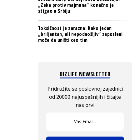
„Zeka protiv majmuna“ konačno je
stigao u Srbiju
Toksičnost je zarazna: Kako jedan
„briljantan, ali nepodnošljiv“ zaposleni
može da uništi ceo tim
BIZLIFE NEWSLETTER
Pridružite se poslovnoj zajednici
od 20000 najuspešnijih i čitajte
nas prvi