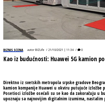
BIZNIS SCENA
autor
BIZLife
21/10/2021 | 11:34
0
Kao iz budućnosti: Huawei 5G kamion pos
Direktno iz svetskih metropola srpske gradove Beogra
kamion kompanije Huawei u okviru putujuće izložbe p
Posetioci izložbe osećali su se kao da zakoračuju u bu
upoznaju sa najnovijim digitalnim izumima, nastalim