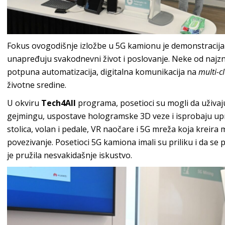
Fokus ovogodišnje izložbe u 5G kamionu je demonstracija
unapređuju svakodnevni život i poslovanje. Neke od najzna
potpuna automatizacija, digitalna komunikacija na
multi-c
životne sredine.
U okviru
Tech4All
programa, posetioci su mogli da uživaj
gejmingu, uspostave hologramske 3D veze i isprobaju upr
stolica, volan i pedale, VR naočare i 5G mreža koja kreira
povezivanje. Posetioci 5G kamiona imali su priliku i da se
je pružila nesvakidašnje iskustvo.