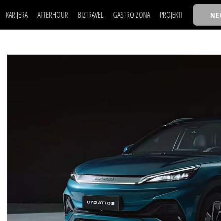
KARIJERA
AFTERHOUR
BIZTRAVEL
GASTRO ZONA
PROJEKTI
NE
POSAO
FILM I SCENA
NAJKOLEGA
LJUDI (HR)
KNJIGE
TASTY TALKS
POSAO
FILM I SCENA
NAJKOLEGA
JE
MOJ UGAO
AUTO SVET
30 ISPOD 30
LJUDI (HR)
KNJIGE
TASTY TALKS
USAVRŠAVANJE
STIL
BACK TO OFFICE/SCHOOL
JE
MOJ UGAO
AUTO SVET
30 ISPOD 30
KNOW-HOW
WELLBEING
BIZBENDOVI
USAVRŠAVANJE
STIL
BACK TO OFFICE/SCHOOL
BIZKOLEGIJUM
KNOW-HOW
WELLBEING
BIZBENDOVI
BMW BIZNIS LIGA
BIZKOLEGIJUM
BIZLIFE WEEK
BMW BIZNIS LIGA
IZJAVA GODINE
BIZLIFE WEEK
IZJAVA GODINE