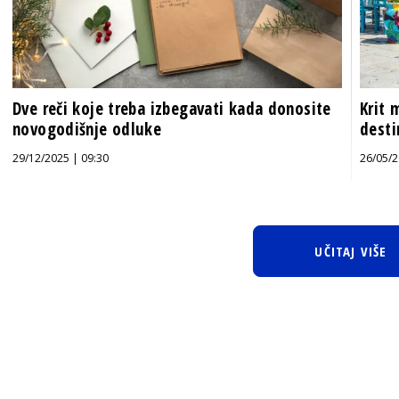
Dve reči koje treba izbegavati kada donosite
Krit 
novogodišnje odluke
desti
29/12/2025 | 09:30
26/05/2
UČITAJ VIŠE