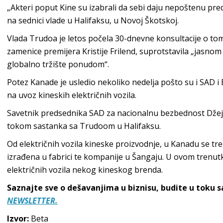
„Akteri poput Kine su izabrali da sebi daju nepoštenu pre
na sednici vlade u Halifaksu, u Novoj Škotskoj.
Vlada Trudoa je letos počela 30-dnevne konsultacije o to
zamenice premijera Kristije Frilend, suprotstavila „jasno
globalno tržište ponudom“.
Potez Kanade je usledio nekoliko nedelja pošto su i SAD i 
na uvoz kineskih električnih vozila.
Savetnik predsednika SAD za nacionalnu bezbednost Džejk 
tokom sastanka sa Trudoom u Halifaksu.
Od električnih vozila kineske proizvodnje, u Kanadu se t
izrađena u fabrici te kompanije u Šangaju. U ovom trenut
električnih vozila nekog kineskog brenda.
Saznajte sve o dešavanjima u biznisu, budite u toku 
NEWSLETTER.
Izvor:
Beta