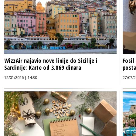
WizzAir najavio nove linije do Sicilije i
Fosil
Sardinije: Karte od 3.069 dinara
posta
12/01/2026 | 14:30
27/07/2