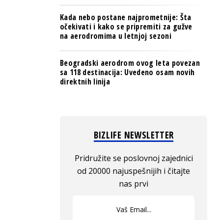
Kada nebo postane najprometnije: Šta
očekivati i kako se pripremiti za gužve
na aerodromima u letnjoj sezoni
Beogradski aerodrom ovog leta povezan
sa 118 destinacija: Uvedeno osam novih
direktnih linija
BIZLIFE NEWSLETTER
Pridružite se poslovnoj zajednici
od 20000 najuspešnijih i čitajte
nas prvi