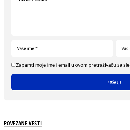
Zapamti moje ime i email u ovom pretraživaču za sl
POVEZANE VESTI