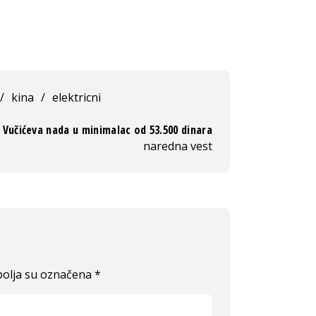
/
kina
/
elektricni
Vučićeva nada u minimalac od 53.500 dinara
naredna vest
olja su označena
*