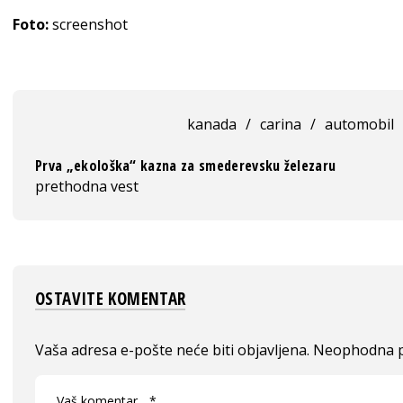
Foto:
screenshot
kanada
/
carina
/
automobil
Prva „ekološka“ kazna za smederevsku železaru
prethodna vest
OSTAVITE KOMENTAR
Vaša adresa e-pošte neće biti objavljena.
Neophodna p