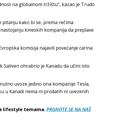
dnost na globalnom tržištu“, kazao je Trudo
m pitanju kako bi se, prema rečima
m nastojanju kineskih kompanija da preplave
Evropska komisija najavili povećanje carina
Saliven ohrabrio je Kanadu da učini isto
renutno uvoze jedino ona kompanije Tesla,
ku u Kanadi nema ni prodatih ni uvezenih
sa lifestyle temama.
PRIJAVITE SE NA NAŠ