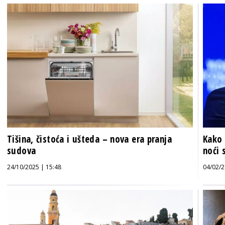
Tišina, čistoća i ušteda – nova era pranja
Kako
sudova
noći 
24/10/2025 | 15:48
04/02/2