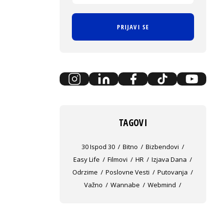
PRIJAVI SE
TAGOVI
30 Ispod 30
Bitno
Bizbendovi
Easy Life
Filmovi
HR
Izjava Dana
Odrzime
Poslovne Vesti
Putovanja
Važno
Wannabe
Webmind