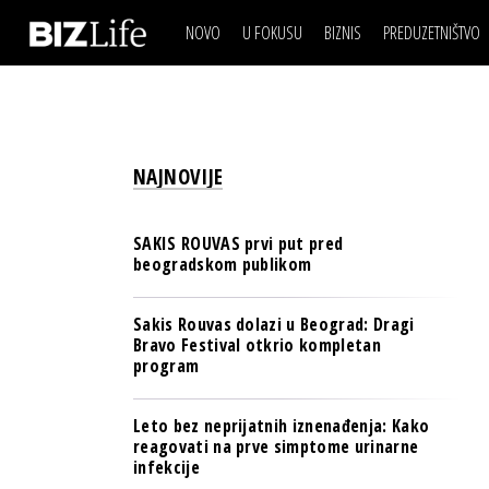
NOVO
U FOKUSU
BIZNIS
PREDUZETNIŠTVO
IZJAVA DANA
BIZNIS SCENA
VIDEO
REAL ESTATE
IZJAVA DANA
BIZNIS SCENA
BREND I KOMUNIKACI
VIDEO
REAL ESTATE
ESG & ENERGY
NAJNOVIJE
BREND I KOMUNIKACI
BANKE
ESG & ENERGY
OSIGURANJE
SAKIS ROUVAS prvi put pred
BANKE
beogradskom publikom
TECH I AI
OSIGURANJE
BIZNIS & SPORT
Sakis Rouvas dolazi u Beograd: Dragi
TECH I AI
Bravo Festival otkrio kompletan
PULS REGIONA
program
BIZNIS & SPORT
NOVO NA RAFU
PULS REGIONA
Leto bez neprijatnih iznenađenja: Kako
reagovati na prve simptome urinarne
NOVO NA RAFU
infekcije