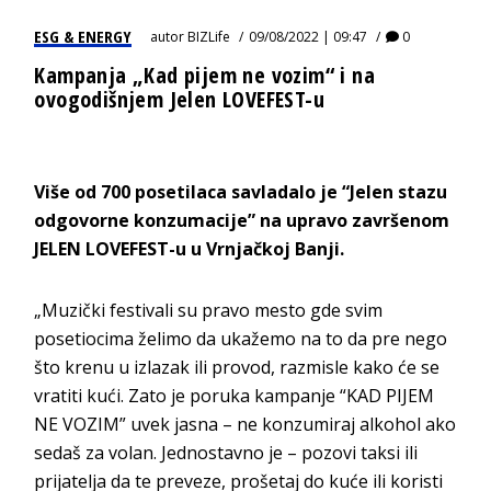
ESG & ENERGY
autor
BIZLife
09/08/2022 | 09:47
0
Kampanja „Kad pijem ne vozim“ i na
ovogodišnjem Jelen LOVEFEST-u
Više od 700 posetilaca savladalo je “Jelen stazu
odgovorne konzumacije” na upravo završenom
JELEN LOVEFEST-u u Vrnjačkoj Banji.
„Muzički festivali su pravo mesto gde svim
posetiocima želimo da ukažemo na to da pre nego
što krenu u izlazak ili provod, razmisle kako će se
vratiti kući. Zato je poruka kampanje “KAD PIJEM
NE VOZIM” uvek jasna – ne konzumiraj alkohol ako
sedaš za volan. Jednostavno je – pozovi taksi ili
prijatelja da te preveze, prošetaj do kuće ili koristi