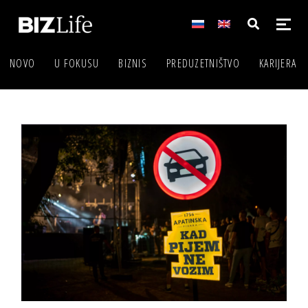
NOVO
U FOKUSU
BIZNIS
PREDUZETNIŠTVO
KARIJERA