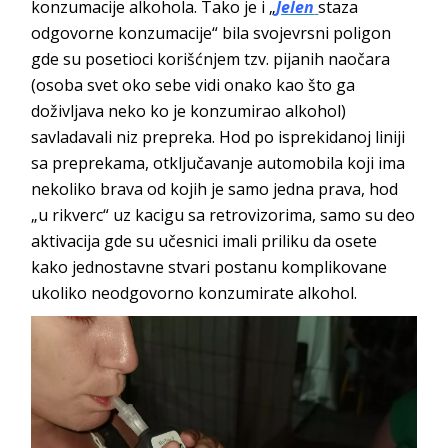
konzumacije alkohola. Tako je i „
Jelen
staza
odgovorne konzumacije“ bila svojevrsni poligon
gde su posetioci korišćnjem tzv. pijanih naočara
(osoba svet oko sebe vidi onako kao što ga
doživljava neko ko je konzumirao alkohol)
savladavali niz prepreka. Hod po isprekidanoj liniji
sa preprekama, otključavanje automobila koji ima
nekoliko brava od kojih je samo jedna prava, hod
„u rikverc“ uz kacigu sa retrovizorima, samo su deo
aktivacija gde su učesnici imali priliku da osete
kako jednostavne stvari postanu komplikovane
ukoliko neodgovorno konzumirate alkohol.