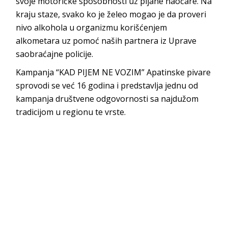
svoje motoričke sposobnosti uz pijane naočare. Na
kraju staze, svako ko je želeo mogao je da proveri
nivo alkohola u organizmu korišćenjem
alkometara uz pomoć naših partnera iz Uprave
saobraćajne policije.
Kampanja “KAD PIJEM NE VOZIM” Apatinske pivare
sprovodi se već 16 godina i predstavlja jednu od
kampanja društvene odgovornosti sa najdužom
tradicijom u regionu te vrste.