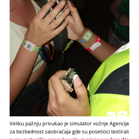
Veliku pažnju privukao je simulator vožnje Agencije
za bezbednost saobraćaja gde su posetioci testirali