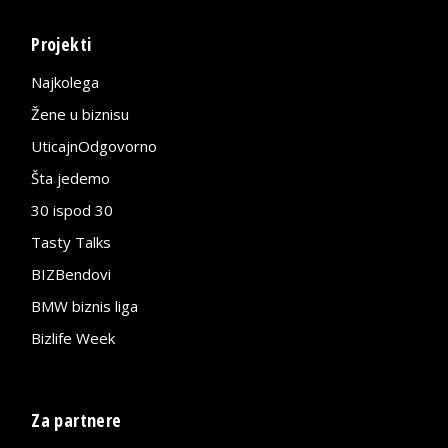
Projekti
Najkolega
Žene u biznisu
UticajnOdgovorno
Šta jedemo
30 ispod 30
Tasty Talks
BIZBendovi
BMW biznis liga
Bizlife Week
Za partnere