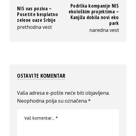
Podrška kompanije NIS
NIS vas poziva –
ekološkim projektima –
Posetite besplatno
Kanjiža dobila novi eko
zelene oaze Srbije
park
prethodna vest
naredna vest
OSTAVITE KOMENTAR
Vaša adresa e-pošte neće biti objavljena.
Neophodna polja su označena
*