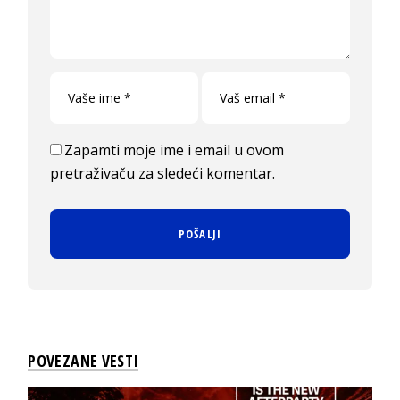
Zapamti moje ime i email u ovom
pretraživaču za sledeći komentar.
POVEZANE VESTI