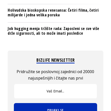
Holivudska bioskopska renesansa: Četiri filma, četiri
milijarde i jedna velika poruka
Job hugging menja tržište rada: Zaposleni se sve više
drže sigurnosti, ali to može imati posledice
BIZLIFE NEWSLETTER
Pridružite se poslovnoj zajednici od 20000
najuspešnijih i čitajte nas prvi
PRIJAVI SE