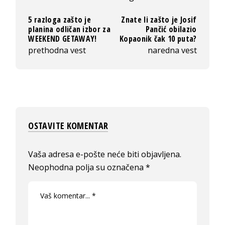
5 razloga zašto je
Znate li zašto je Josif
planina odličan izbor za
Pančić obilazio
WEEKEND GETAWAY!
Kopaonik čak 10 puta?
prethodna vest
naredna vest
OSTAVITE KOMENTAR
Vaša adresa e-pošte neće biti objavljena.
Neophodna polja su označena
*