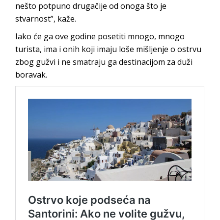
nešto potpuno drugačije od onoga što je
stvarnost”, kaže.
Iako će ga ove godine posetiti mnogo, mnogo
turista, ima i onih koji imaju loše mišljenje o ostrvu
zbog gužvi i ne smatraju ga destinacijom za duži
boravak.