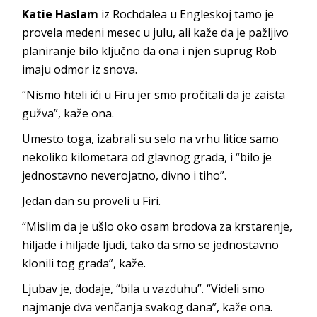
Katie Haslam
iz Rochdalea u Engleskoj tamo je
provela medeni mesec u julu, ali kaže da je pažljivo
planiranje bilo ključno da ona i njen suprug Rob
imaju odmor iz snova.
“Nismo hteli ići u Firu jer smo pročitali da je zaista
gužva”, kaže ona.
Umesto toga, izabrali su selo na vrhu litice samo
nekoliko kilometara od glavnog grada, i “bilo je
jednostavno neverojatno, divno i tiho”.
Jedan dan su proveli u Firi.
“Mislim da je ušlo oko osam brodova za krstarenje,
hiljade i hiljade ljudi, tako da smo se jednostavno
klonili tog grada”, kaže.
Ljubav je, dodaje, “bila u vazduhu”. “Videli smo
najmanje dva venčanja svakog dana”, kaže ona.