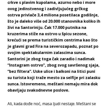
crkve s plavim kupolama, azurno nebo i more
ovog jedinstvenog i zadivljujućeg grčkog
ostrva privlače 3,4 miliona posetilaca godišnje,
što je daleko više od 20.000 stanovnika koliko ih
živi na Santoriniju. Čak 17.000 putnika na
kruzerima stiže na ostrvo u špicu sezone,
krećući se prema turističkim centrima kao što
je glavni grad Fira na severozapadu, poznat po
svojim spektakularnim zalascima sunca.
Santorini je zbog toga čak zaradio i nadimak
“Instagram ostrvo”, zbog svog savršenog sjaja,
“bez filtera”. Uske ulice i balkoni na litici puni
su turista koji traže mesto za selfije pri zalasku
sunca. Istovremeno, meštani nemaju mira dok
obavljaju svakodnevne poslove.
Ali, kada dođe noć, masa ljudi nestaje. Meštani se