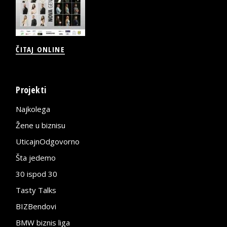
ČITAJ ONLINE
Projekti
Najkolega
Žene u biznisu
UticajnOdgovorno
Šta jedemo
30 ispod 30
Tasty Talks
BIZBendovi
BMW biznis liga