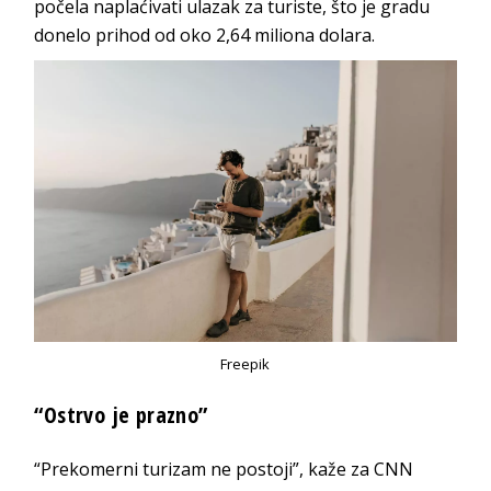
počela naplaćivati ulazak za turiste, što je gradu
donelo prihod od oko 2,64 miliona dolara.
Freepik
“Ostrvo je prazno”
“Prekomerni turizam ne postoji”, kaže za CNN