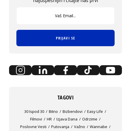
najuspešnijih i čitajte nas prvi
PRIJAVI SE
TAGOVI
30 Ispod 30
Bitno
Bizbendovi
Easy Life
Filmovi
HR
Izjava Dana
Odrzime
Poslovne Vesti
Putovanja
Važno
Wannabe