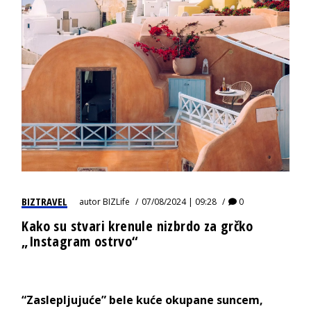
BIZTRAVEL
autor
BIZLife
07/08/2024 | 09:28
0
Kako su stvari krenule nizbrdo za grčko
„Instagram ostrvo“
“Zaslepljujuće” bele kuće okupane suncem,