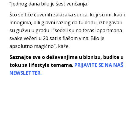
“Jednog dana bilo je šest venčanja.”
Što se tiče čuvenih zalazaka sunca, koji su im, kao i
mnogima, bili glavni razlog da tu dođu, izbegavali
su gužvu u gradu i “sedeli su na terasi apartmana
svake večeri u 20 sati s flašom vina. Bilo je
apsolutno magično”, kaže.
Saznajte sve o dešavanjima u biznisu, budite u
toku sa lifestyle temama.
PRIJAVITE SE NA NAŠ
NEWSLETTER.