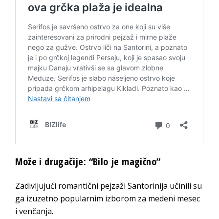
Može i drugačije: “Bilo je magično”
Zadivljujući romantični pejzaži Santorinija učinili su
ga izuzetno popularnim izborom za medeni mesec
i venčanja.