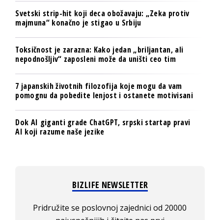
Svetski strip-hit koji deca obožavaju: „Zeka protiv
majmuna“ konačno je stigao u Srbiju
Toksičnost je zarazna: Kako jedan „briljantan, ali
nepodnošljiv“ zaposleni može da uništi ceo tim
7 japanskih životnih filozofija koje mogu da vam
pomognu da pobedite lenjost i ostanete motivisani
Dok AI giganti grade ChatGPT, srpski startap pravi
AI koji razume naše jezike
BIZLIFE NEWSLETTER
Pridružite se poslovnoj zajednici od 20000