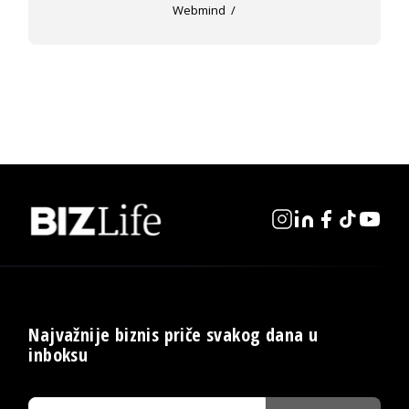
Webmind
Najvažnije biznis priče svakog dana u
inboksu