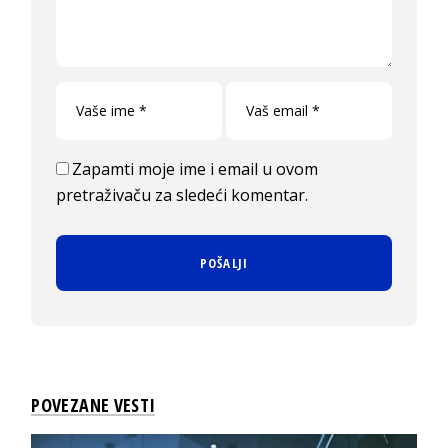
Zapamti moje ime i email u ovom
pretraživaču za sledeći komentar.
POVEZANE VESTI