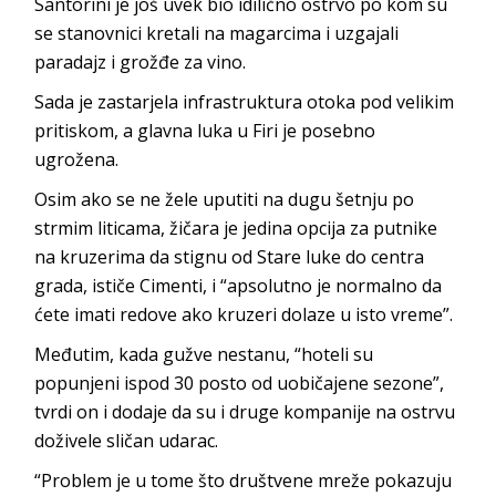
Santorini je još uvek bio idilično ostrvo po kom su
se stanovnici kretali na magarcima i uzgajali
paradajz i grožđe za vino.
Sada je zastarjela infrastruktura otoka pod velikim
pritiskom, a glavna luka u Firi je posebno
ugrožena.
Osim ako se ne žele uputiti na dugu šetnju po
strmim liticama, žičara je jedina opcija za putnike
na kruzerima da stignu od Stare luke do centra
grada, ističe Cimenti, i “apsolutno je normalno da
ćete imati redove ako kruzeri dolaze u isto vreme”.
Međutim, kada gužve nestanu, “hoteli su
popunjeni ispod 30 posto od uobičajene sezone”,
tvrdi on i dodaje da su i druge kompanije na ostrvu
doživele sličan udarac.
“Problem je u tome što društvene mreže pokazuju