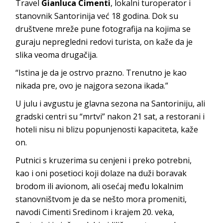
Travel
Gianluca Cimenti
, lokalni turoperator i
stanovnik Santorinija već 18 godina. Dok su
društvene mreže pune fotografija na kojima se
guraju nepregledni redovi turista, on kaže da je
slika veoma drugačija.
“Istina je da je ostrvo prazno. Trenutno je kao
nikada pre, ovo je najgora sezona ikada.”
U julu i avgustu je glavna sezona na Santoriniju, ali
gradski centri su “mrtvi” nakon 21 sat, a restorani i
hoteli nisu ni blizu popunjenosti kapaciteta, kaže
on.
Putnici s kruzerima su cenjeni i preko potrebni,
kao i oni posetioci koji dolaze na duži boravak
brodom ili avionom, ali osećaj među lokalnim
stanovništvom je da se nešto mora promeniti,
navodi Cimenti Sredinom i krajem 20. veka,