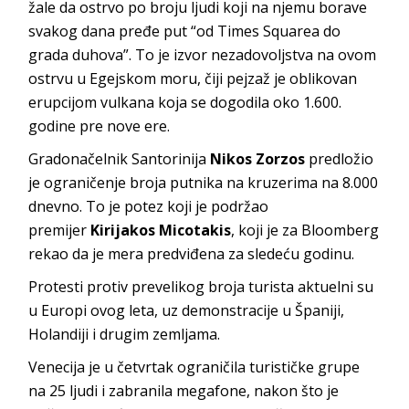
žale da ostrvo po broju ljudi koji na njemu borave
svakog dana pređe put “od Times Squarea do
grada duhova”. To je izvor nezadovoljstva na ovom
ostrvu u Egejskom moru, čiji pejzaž je oblikovan
erupcijom vulkana koja se dogodila oko 1.600.
godine pre nove ere.
Gradonačelnik Santorinija
Nikos Zorzos
predložio
je ograničenje broja putnika na kruzerima na 8.000
dnevno. To je potez koji je podržao
premijer
Kirijakos Micotakis
, koji je za Bloomberg
rekao da je mera predviđena za sledeću godinu.
Protesti protiv prevelikog broja turista aktuelni su
u Europi ovog leta, uz demonstracije u Španiji,
Holandiji i drugim zemljama.
Venecija je u četvrtak ograničila turističke grupe
na 25 ljudi i zabranila megafone, nakon što je