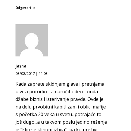
Odgovori
jasna
03/08/2017 | 11:03
Kada zaprete skidnjem glave i pretnjama
u vezi porodice, a naročito dece, onda
džabe biznis i isterivanje pravde. Ovde je
na delu prvobitni kapitlizam i oblici mafije
s početka 20 veka u svetu...potrajaće to
još dugo...a u takvom poslu jedino rešenje
je "klin se klinom izbija"...pa ko preživi.