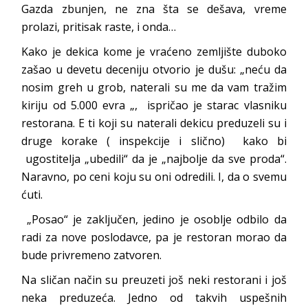
Gazda zbunjen, ne zna šta se dešava, vreme
prolazi, pritisak raste, i onda…
Kako je dekica kome je vraćeno zemljište duboko
zašao u devetu deceniju otvorio je dušu: „neću da
nosim greh u grob, naterali su me da vam tražim
kiriju od 5.000 evra „, ispričao je starac vlasniku
restorana. E ti koji su naterali dekicu preduzeli su i
druge korake ( inspekcije i slično) kako bi
ugostitelja „ubedili“ da je „najbolje da sve proda“.
Naravno, po ceni koju su oni odredili. I, da o svemu
ćuti.
„Posao“ je zaključen, jedino je osoblje odbilo da
radi za nove poslodavce, pa je restoran morao da
bude privremeno zatvoren.
Na sličan način su preuzeti još neki restorani i još
neka preduzeća. Jedno od takvih uspešnih