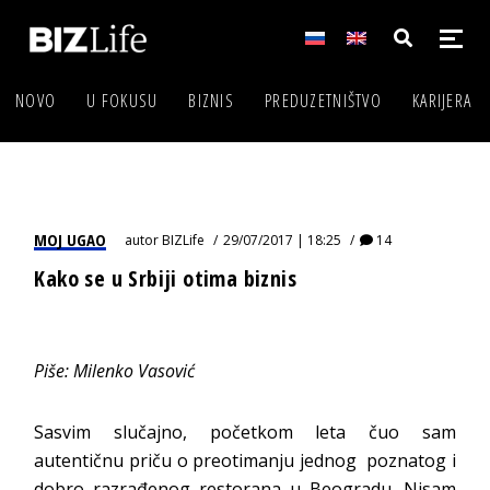
NOVO
U FOKUSU
BIZNIS
PREDUZETNIŠTVO
KARIJERA
MOJ UGAO
autor
BIZLife
29/07/2017 | 18:25
14
Kako se u Srbiji otima biznis
Piše: Milenko Vasović
Sasvim slučajno, početkom leta čuo sam
autentičnu priču o preotimanju jednog poznatog i
dobro razrađenog restorana u Beogradu. Nisam