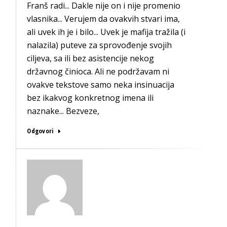
Franš radi... Dakle nije on i nije promenio
vlasnika... Verujem da ovakvih stvari ima,
ali uvek ih je i bilo... Uvek je mafija tražila (i
nalazila) puteve za sprovođenje svojih
ciljeva, sa ili bez asistencije nekog
državnog činioca. Ali ne podržavam ni
ovakve tekstove samo neka insinuacija
bez ikakvog konkretnog imena ili
naznake... Bezveze,
Odgovori