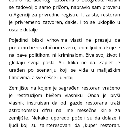
se zadovoljio samo pričom, napravio sam proveru
u Agenciji za privredne registre. I, zaista, restoran
je privremeno zatvoren, dakle, i to se uklopilo u
ostale detalje.
Pojedinci bliski vrhovima vlasti ne prezaju da
preotmu biznis običnom svetu, onim ljudima koji se
na bave politikom, ni kriminalom, žive svoj život i
gledaju svoja posla. Ali, klika ne da. Zaplet je
urađen po scenariju koji se viđa u mafijaškim
filmovima, a sve ćešće i u Srbiji.
Zemljište na kojem je sagrađen restoran vraćeno
je restitucijom bivšem vlasniku. Onda je bivši
vlasnik instruisan da od gazde restorana traži
astronomsku cifru na ime mesečne kirije za
zemljište. Nekako uporedo počeli su da dolaze i
ljudi koji su zainteresovani da „kupe“ restoran.