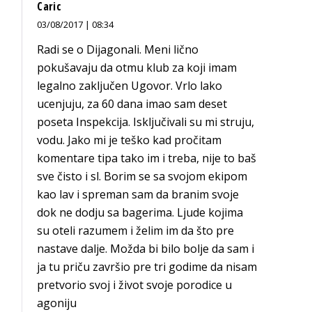
Caric
03/08/2017 | 08:34
Radi se o Dijagonali. Meni lično
pokušavaju da otmu klub za koji imam
legalno zaključen Ugovor. Vrlo lako
ucenjuju, za 60 dana imao sam deset
poseta Inspekcija. Isključivali su mi struju,
vodu. Jako mi je teško kad pročitam
komentare tipa tako im i treba, nije to baš
sve čisto i sl. Borim se sa svojom ekipom
kao lav i spreman sam da branim svoje
dok ne dodju sa bagerima. Ljude kojima
su oteli razumem i želim im da što pre
nastave dalje. Možda bi bilo bolje da sam i
ja tu priču završio pre tri godime da nisam
pretvorio svoj i život svoje porodice u
agoniju