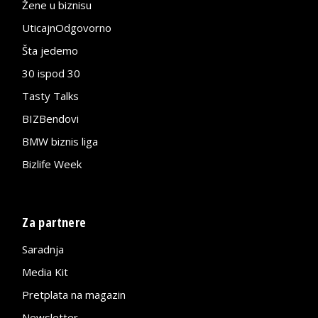
Žene u biznisu
UticajnOdgovorno
Šta jedemo
30 ispod 30
Tasty Talks
BIZBendovi
BMW biznis liga
Bizlife Week
Za partnere
Saradnja
Media Kit
Pretplata na magazin
Newsletter