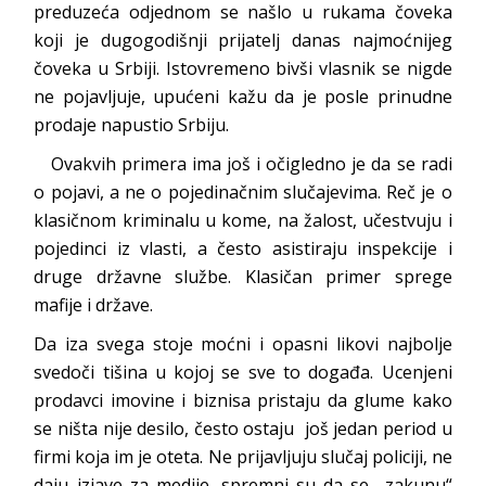
preduzeća odjednom se našlo u rukama čoveka
koji je dugogodišnji prijatelj danas najmoćnijeg
čoveka u Srbiji. Istovremeno bivši vlasnik se nigde
ne pojavljuje, upućeni kažu da je posle prinudne
prodaje napustio Srbiju.
Ovakvih primera ima još i očigledno je da se radi
o pojavi, a ne o pojedinačnim slučajevima. Reč je o
klasičnom kriminalu u kome, na žalost, učestvuju i
pojedinci iz vlasti, a često asistiraju inspekcije i
druge državne službe. Klasičan primer sprege
mafije i države.
Da iza svega stoje moćni i opasni likovi najbolje
svedoči tišina u kojoj se sve to događa. Ucenjeni
prodavci imovine i biznisa pristaju da glume kako
se ništa nije desilo, često ostaju još jedan period u
firmi koja im je oteta. Ne prijavljuju slučaj policiji, ne
daju izjave za medije, spremni su da se „zakunu“