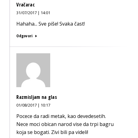
Vračarac
31/07/2017 | 14:01
Hahaha... Sve piše! Svaka čast!
Odgovori
Razmisljam na glas
01/08/2017 | 10:17
Pocece da radi metak, kao devedesetih.
Nece moci obican narod vise da trpi bagru
koja se bogati. Zivi bili pa videli!