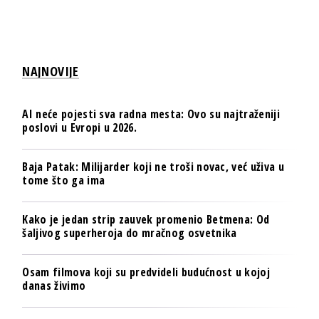
NAJNOVIJE
AI neće pojesti sva radna mesta: Ovo su najtraženiji
poslovi u Evropi u 2026.
Baja Patak: Milijarder koji ne troši novac, već uživa u
tome što ga ima
Kako je jedan strip zauvek promenio Betmena: Od
šaljivog superheroja do mračnog osvetnika
Osam filmova koji su predvideli budućnost u kojoj
danas živimo