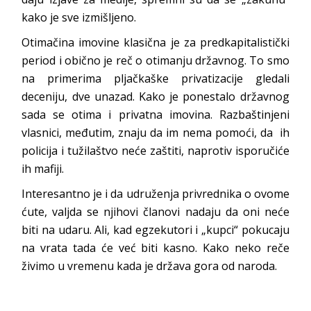
kako je sve izmišljeno.
Otimačina imovine klasična je za predkapitalistički
period i obično je reč o otimanju državnog. To smo
na primerima pljačkaške privatizacije gledali
deceniju, dve unazad. Kako je ponestalo državnog
sada se otima i privatna imovina. Razbaštinjeni
vlasnici, međutim, znaju da im nema pomoći, da ih
policija i tužilaštvo neće zaštiti, naprotiv isporučiće
ih mafiji.
Interesantno je i da udruženja privrednika o ovome
ćute, valjda se njihovi članovi nadaju da oni neće
biti na udaru. Ali, kad egzekutori i „kupci“ pokucaju
na vrata tada će već biti kasno. Kako neko reče
živimo u vremenu kada je država gora od naroda.