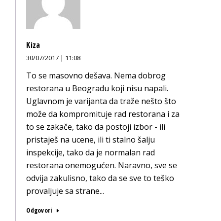
Kiza
30/07/2017 | 11:08
To se masovno dešava. Nema dobrog
restorana u Beogradu koji nisu napali.
Uglavnom je varijanta da traže nešto što
može da kompromituje rad restorana i za
to se zakače, tako da postoji izbor - ili
pristaješ na ucene, ili ti stalno šalju
inspekcije, tako da je normalan rad
restorana onemogućen. Naravno, sve se
odvija zakulisno, tako da se sve to teško
provaljuje sa strane...
Odgovori