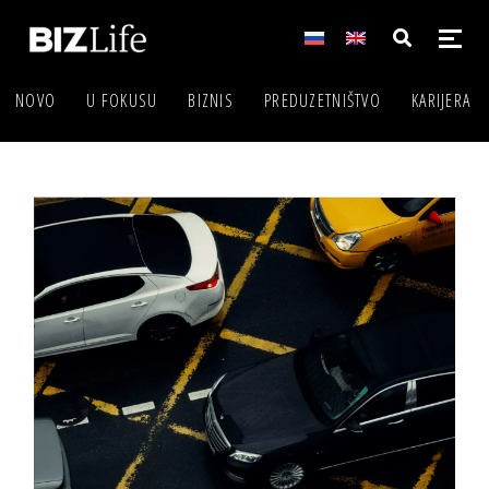
NOVO
U FOKUSU
BIZNIS
PREDUZETNIŠTVO
KARIJERA