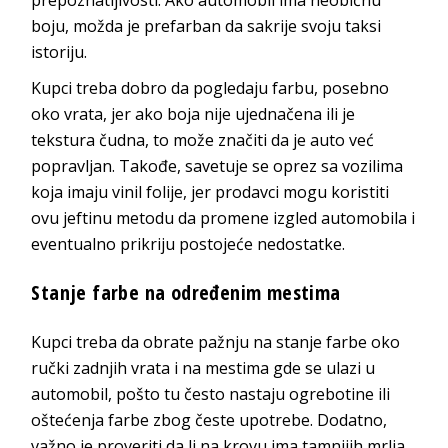
boju, možda je prefarban da sakrije svoju taksi
istoriju.
Kupci treba dobro da pogledaju farbu, posebno
oko vrata, jer ako boja nije ujednačena ili je
tekstura čudna, to može značiti da je auto već
popravljan. Takođe, savetuje se oprez sa vozilima
koja imaju vinil folije, jer prodavci mogu koristiti
ovu jeftinu metodu da promene izgled automobila i
eventualno prikriju postojeće nedostatke.
Stanje farbe na određenim mestima
Kupci treba da obrate pažnju na stanje farbe oko
ručki zadnjih vrata i na mestima gde se ulazi u
automobil, pošto tu često nastaju ogrebotine ili
oštećenja farbe zbog česte upotrebe. Dodatno,
važno je proveriti da li na krovu ima tamnijih mrlja