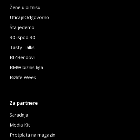
Žene u biznisu
UticajnOdgovorno
Šta jedemo
30 ispod 30
Tasty Talks
BIZBendovi
BMW biznis liga
Bizlife Week
Za partnere
Saradnja
Media Kit
Pretplata na magazin