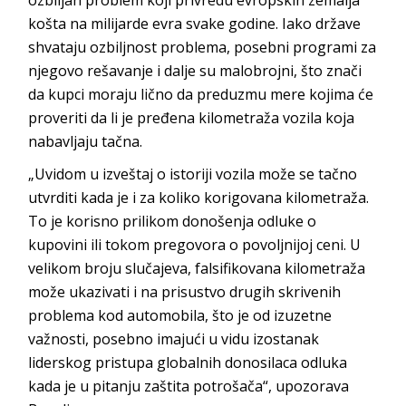
košta na milijarde evra svake godine. Iako države
shvataju ozbiljnost problema, posebni programi za
njegovo rešavanje i dalje su malobrojni, što znači
da kupci moraju lično da preduzmu mere kojima će
proveriti da li je pređena kilometraža vozila koja
nabavljaju tačna.
„Uvidom u izveštaj o istoriji vozila može se tačno
utvrditi kada je i za koliko korigovana kilometraža.
To je korisno prilikom donošenja odluke o
kupovini ili tokom pregovora o povoljnijoj ceni. U
velikom broju slučajeva, falsifikovana kilometraža
može ukazivati i na prisustvo drugih skrivenih
problema kod automobila, što je od izuzetne
važnosti, posebno imajući u vidu izostanak
liderskog pristupa globalnih donosilaca odluka
kada je u pitanju zaštita potrošača“, upozorava