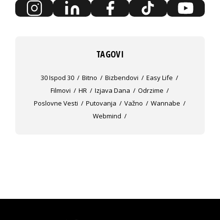
TAGOVI
30 Ispod 30
Bitno
Bizbendovi
Easy Life
Filmovi
HR
Izjava Dana
Odrzime
Poslovne Vesti
Putovanja
Važno
Wannabe
Webmind