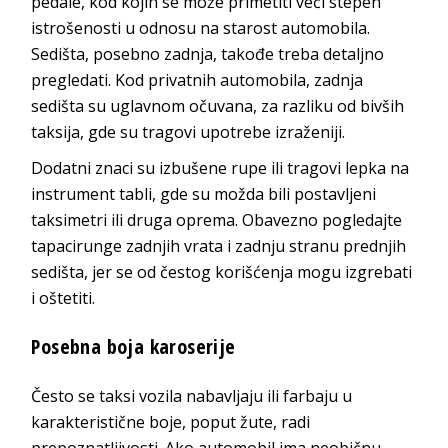
pedale, kod kojih se može primetiti veći stepen
istrošenosti u odnosu na starost automobila.
Sedišta, posebno zadnja, takođe treba detaljno
pregledati. Kod privatnih automobila, zadnja
sedišta su uglavnom očuvana, za razliku od bivših
taksija, gde su tragovi upotrebe izraženiji.
Dodatni znaci su izbušene rupe ili tragovi lepka na
instrument tabli, gde su možda bili postavljeni
taksimetri ili druga oprema. Obavezno pogledajte
tapacirunge zadnjih vrata i zadnju stranu prednjih
sedišta, jer se od čestog korišćenja mogu izgrebati
i oštetiti.
Posebna boja karoserije
Često se taksi vozila nabavljaju ili farbaju u
karakteristične boje, poput žute, radi
prepoznatljivosti. Ako automobil ima neobičnu