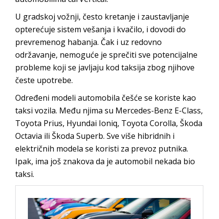
U gradskoj vožnji, često kretanje i zaustavljanje
opterećuje sistem vešanja i kvačilo, i dovodi do
prevremenog habanja. Čak i uz redovno
održavanje, nemoguće je sprečiti sve potencijalne
probleme koji se javljaju kod taksija zbog njihove
česte upotrebe.
Određeni modeli automobila češće se koriste kao
taksi vozila. Među njima su Mercedes-Benz E-Class,
Toyota Prius, Hyundai Ioniq, Toyota Corolla, Škoda
Octavia ili Škoda Superb. Sve više hibridnih i
električnih modela se koristi za prevoz putnika.
Ipak, ima još znakova da je automobil nekada bio
taksi.