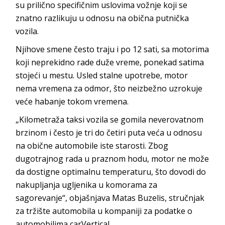
su prilično specifičnim uslovima vožnje koji se
znatno razlikuju u odnosu na obična putnička
vozila.
Njihove smene često traju i po 12 sati, sa motorima
koji neprekidno rade duže vreme, ponekad satima
stojeći u mestu. Usled stalne upotrebe, motor
nema vremena za odmor, što neizbežno uzrokuje
veće habanje tokom vremena.
„Kilometraža taksi vozila se gomila neverovatnom
brzinom i često je tri do četiri puta veća u odnosu
na obične automobile iste starosti. Zbog
dugotrajnog rada u praznom hodu, motor ne može
da dostigne optimalnu temperaturu, što dovodi do
nakupljanja ugljenika u komorama za
sagorevanje“, objašnjava Matas Buzelis, stručnjak
za tržište automobila u kompaniji za podatke o
automobilima carVertical.