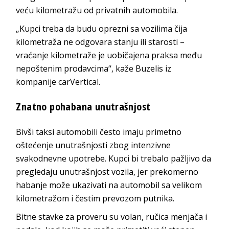
veću kilometražu od privatnih automobila.
„Kupci treba da budu oprezni sa vozilima čija
kilometraža ne odgovara stanju ili starosti –
vraćanje kilometraže je uobičajena praksa među
nepoštenim prodavcima“, kaže Buzelis iz
kompanije carVertical.
Znatno pohabana unutrašnjost
Bivši taksi automobili često imaju primetno
oštećenje unutrašnjosti zbog intenzivne
svakodnevne upotrebe. Kupci bi trebalo pažljivo da
pregledaju unutrašnjost vozila, jer prekomerno
habanje može ukazivati na automobil sa velikom
kilometražom i čestim prevozom putnika.
Bitne stavke za proveru su volan, ručica menjača i