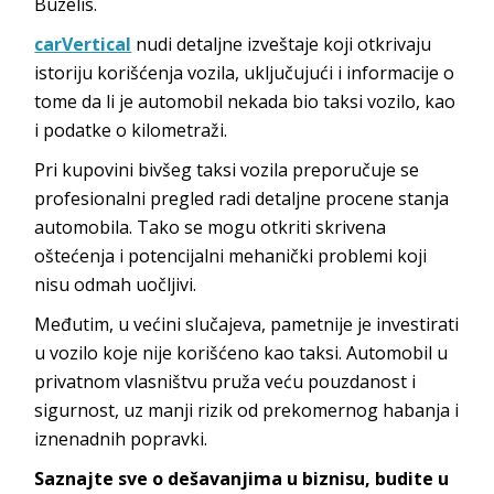
Buzelis.
carVertical
nudi detaljne izveštaje koji otkrivaju
istoriju korišćenja vozila, uključujući i informacije o
tome da li je automobil nekada bio taksi vozilo, kao
i podatke o kilometraži.
Pri kupovini bivšeg taksi vozila preporučuje se
profesionalni pregled radi detaljne procene stanja
automobila. Tako se mogu otkriti skrivena
oštećenja i potencijalni mehanički problemi koji
nisu odmah uočljivi.
Međutim, u većini slučajeva, pametnije je investirati
u vozilo koje nije korišćeno kao taksi. Automobil u
privatnom vlasništvu pruža veću pouzdanost i
sigurnost, uz manji rizik od prekomernog habanja i
iznenadnih popravki.
Saznajte sve o dešavanjima u biznisu, budite u