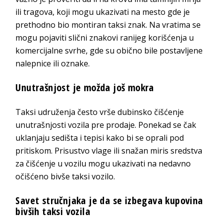
ili tragova, koji mogu ukazivati na mesto gde je
prethodno bio montiran taksi znak. Na vratima se
mogu pojaviti slični znakovi ranijeg korišćenja u
komercijalne svrhe, gde su obično bile postavljene
nalepnice ili oznake.
Unutrašnjost je možda još mokra
Taksi udruženja često vrše dubinsko čišćenje
unutrašnjosti vozila pre prodaje. Ponekad se čak
uklanjaju sedišta i tepisi kako bi se oprali pod
pritiskom. Prisustvo vlage ili snažan miris sredstva
za čišćenje u vozilu mogu ukazivati na nedavno
očišćeno bivše taksi vozilo.
Savet stručnjaka je da se izbegava kupovina
bivših taksi vozila