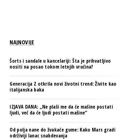
NAJNOVIJE
Šorts i sandale u kancelariji: Šta je prihvatljivo
nositi na posao tokom letnjih vrućina?
Generacija Z otkrila novi životni trend: Živite kao
italijanska baka
IZJAVA DANA: „Ne plaši me da će mašine postati
ljudi, već da će ljudi postati mašine“
Od polja nane do žvakaće gume: Kako Mars gradi
održiviji lanac snabdevanja