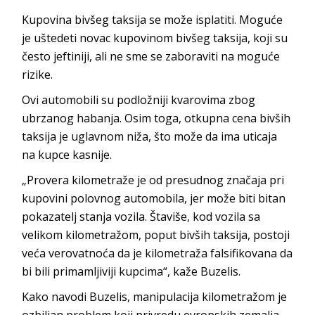
Kupovina bivšeg taksija se može isplatiti. Moguće
je uštedeti novac kupovinom bivšeg taksija, koji su
često jeftiniji, ali ne sme se zaboraviti na moguće
rizike.
Ovi automobili su podložniji kvarovima zbog
ubrzanog habanja. Osim toga, otkupna cena bivših
taksija je uglavnom niža, što može da ima uticaja
na kupce kasnije.
„Provera kilometraže je od presudnog značaja pri
kupovini polovnog automobila, jer može biti bitan
pokazatelj stanja vozila. Štaviše, kod vozila sa
velikom kilometražom, poput bivših taksija, postoji
veća verovatnoća da je kilometraža falsifikovana da
bi bili primamljiviji kupcima“, kaže Buzelis.
Kako navodi Buzelis, manipulacija kilometražom je
ozbiljan problem koji privredu evropskih zemalja