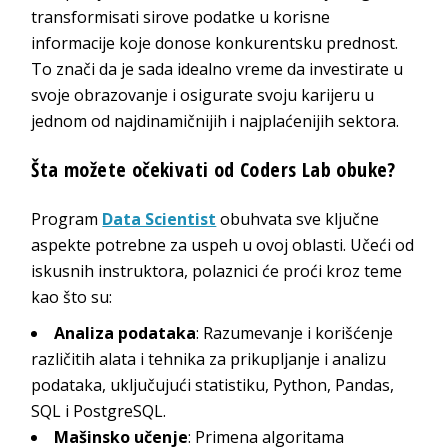
transformisati sirove podatke u korisne
informacije koje donose konkurentsku prednost.
To znači da je sada idealno vreme da investirate u
svoje obrazovanje i osigurate svoju karijeru u
jednom od najdinamičnijih i najplaćenijih sektora.
Šta možete očekivati od Coders Lab obuke?
Program
Data Scientist
obuhvata sve ključne
aspekte potrebne za uspeh u ovoj oblasti. Učeći od
iskusnih instruktora, polaznici će proći kroz teme
kao što su:
Analiza podataka
: Razumevanje i korišćenje
različitih alata i tehnika za prikupljanje i analizu
podataka, uključujući statistiku, Python, Pandas,
SQL i PostgreSQL.
Mašinsko učenje
: Primena algoritama