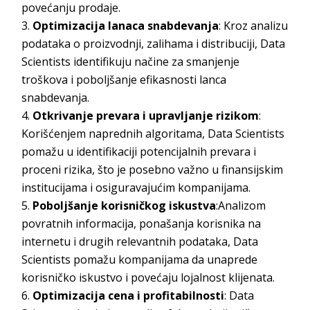
povećanju prodaje.
Optimizacija lanaca snabdevanja
: Kroz analizu
podataka o proizvodnji, zalihama i distribuciji, Data
Scientists identifikuju načine za smanjenje
troškova i poboljšanje efikasnosti lanca
snabdevanja.
Otkrivanje prevara i upravljanje rizikom
:
Korišćenjem naprednih algoritama, Data Scientists
pomažu u identifikaciji potencijalnih prevara i
proceni rizika, što je posebno važno u finansijskim
institucijama i osiguravajućim kompanijama.
Poboljšanje korisničkog iskustva
:Analizom
povratnih informacija, ponašanja korisnika na
internetu i drugih relevantnih podataka, Data
Scientists pomažu kompanijama da unaprede
korisničko iskustvo i povećaju lojalnost klijenata.
Optimizacija cena i profitabilnosti
: Data