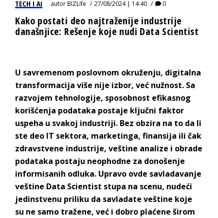
TECH I AI
autor
BIZLife
27/08/2024 | 14:40
0
Kako postati deo najtraženije industrije
današnjice: Rešenje koje nudi Data Scientist
U savremenom poslovnom okruženju, digitalna
transformacija više nije izbor, već nužnost. Sa
razvojem tehnologije, sposobnost efikasnog
korišćenja podataka postaje ključni faktor
uspeha u svakoj industriji. Bez obzira na to da li
ste deo IT sektora, marketinga, finansija ili čak
zdravstvene industrije, veštine analize i obrade
podataka postaju neophodne za donošenje
informisanih odluka. Upravo ovde savladavanje
veštine Data Scientist stupa na scenu, nudeći
jedinstvenu priliku da savladate veštine koje
su ne samo tražene, već i dobro plaćene širom