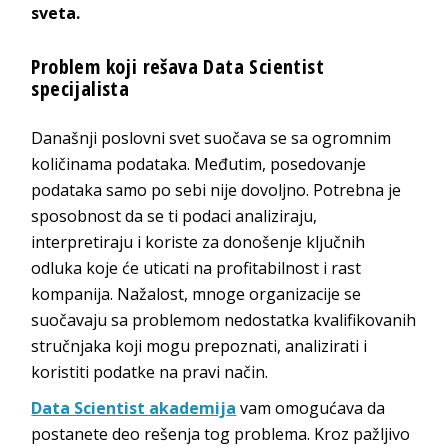
sveta.
Problem koji rešava Data Scientist
specijalista
Današnji poslovni svet suočava se sa ogromnim
količinama podataka. Međutim, posedovanje
podataka samo po sebi nije dovoljno. Potrebna je
sposobnost da se ti podaci analiziraju,
interpretiraju i koriste za donošenje ključnih
odluka koje će uticati na profitabilnost i rast
kompanija. Nažalost, mnoge organizacije se
suočavaju sa problemom nedostatka kvalifikovanih
stručnjaka koji mogu prepoznati, analizirati i
koristiti podatke na pravi način.
Data Scientist akademija
vam omogućava da
postanete deo rešenja tog problema. Kroz pažljivo