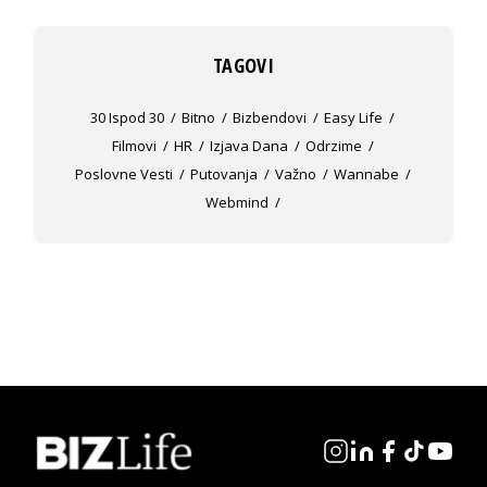
TAGOVI
30 Ispod 30
Bitno
Bizbendovi
Easy Life
Filmovi
HR
Izjava Dana
Odrzime
Poslovne Vesti
Putovanja
Važno
Wannabe
Webmind