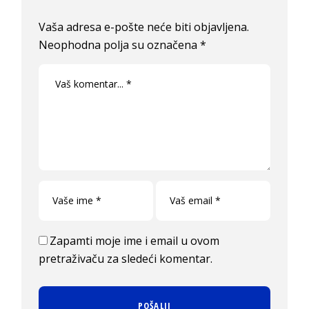
Vaša adresa e-pošte neće biti objavljena.
Neophodna polja su označena
*
Zapamti moje ime i email u ovom
pretraživaču za sledeći komentar.