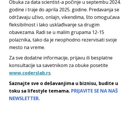
Obuka za data scientist-a počinje u septembu 2024.
godine i traje do aprila 2025. godine. Predavanja se
održavaju uživo, onlajn, vikendima, što omogućava
fleksibilnost i lako usklađivanje sa drugim
obavezama. Radi se u malim grupama 12-15
polaznika, tako da je neophodno rezervisati svoje
mesto na vreme.
Za sve dodatne informacije, prijavu ili besplatne
konsultacije sa savetnikom za obuke posetite
www.coderslab.rs
.
Saznajte sve o dešavanjima u biznisu, budite u
toku sa lifestyle temama.
PRIJAVITE SE NA NAŠ
NEWSLETTER.