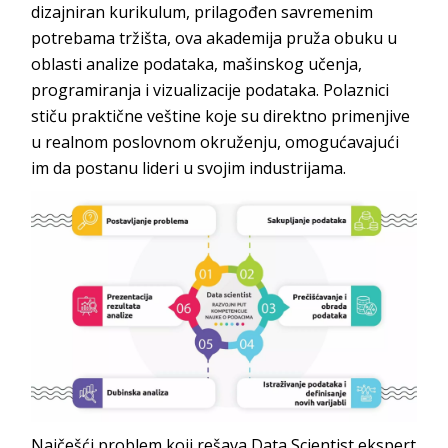
dizajniran kurikulum, prilagođen savremenim
potrebama tržišta, ova akademija pruža obuku u
oblasti analize podataka, mašinskog učenja,
programiranja i vizualizacije podataka. Polaznici
stiču praktične veštine koje su direktno primenjive
u realnom poslovnom okruženju, omogućavajući
im da postanu lideri u svojim industrijama.
Najčešći problem koji rešava Data Scientist ekspert