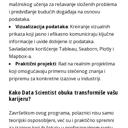
mašinskog učenja za rešavanje složenih problema
i predviđanje budućih događaja na osnovu
podataka.
Vizualizacija podataka
: Kreiranje vizualnih
prikaza koji jasno i efikasno komuniciraju ključne
informacije i uvide dobijene iz podataka.
Savladaćete korišćenje Tableau, Seaborn, Plotly i
Mapbox-a.
Praktični projekti
: Rad na realnim projektima
koji omogućavaju primenu stečenog znanja i
pripremu za konkretne izazove u industriji.
Kako Data Scientist obuka transformiše vašu
karijeru?
Završetkom ovog programa, polaznici nisu samo
teorijski osposobljeni, već su i praktično spremni
za izazove koji ih čekaju u profesionalnom svetu.