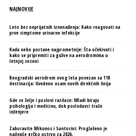
NAJNOVIJE
Leto bez neprijatnih iznenađenja: Kako reagovati na
prve simptome urinarne infekcije
Kada nebo postane najprometnije: Šta očekivati i
kako se pripremiti za gužve na aerodromima u
letnjoj sezoni
Beogradski aerodrom ovog leta povezan sa 118
destinacija: Uvedeno osam novih direktnih linija
Gde se želje i poslovi razilaze: Mladi biraju
psihologiju i medicinu, dok poslodavci traže
inženjere
Zaboravite Mikonos i Santorini: Proglašeno je
najlepše grčko ostrvo za 2026.