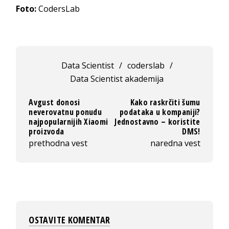
Foto:
CodersLab
Data Scientist
/
coderslab
/
Data Scientist akademija
Avgust donosi
Kako raskrčiti šumu
neverovatnu ponudu
podataka u kompaniji?
najpopularnijih Xiaomi
Jednostavno – koristite
proizvoda
DMS!
prethodna vest
naredna vest
OSTAVITE KOMENTAR