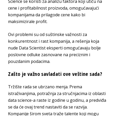
Science se koristi za analizu faktora koji utiču na
cene i profitabilnost proizvoda, omogućavajući
kompanijama da prilagode cene kako bi
maksimizirale profit.
Ovi problemi su od suštinske važnosti za
konkurentnost i rast kompanija, a rešenja koja
nude Data Scientist eksperti omogućavaju bolje
poslovne odluke zasnovane na preciznim i
pouzdanim podacima.
Zašto je važno savladati ove veštine sada?
Tržište rada se ubrzano menja. Prema
istraživanjima, potražnja za stručnjacima iz oblasti
data science-a raste iz godine u godinu, a predviđa
se da će ovaj trend nastaviti da se razvija.
Kompanije širom sveta traže talente koji mogu