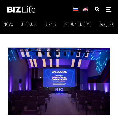
NOVO
U FOKUSU
BIZNIS
PREDUZETNIŠTVO
KARIJERA