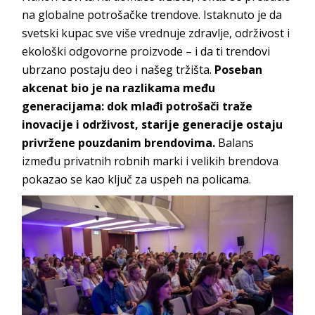
na globalne potrošačke trendove. Istaknuto je da
svetski kupac sve više vrednuje zdravlje, održivost i
ekološki odgovorne proizvode – i da ti trendovi
ubrzano postaju deo i našeg tržišta.
Poseban
akcenat bio je na razlikama među
generacijama: dok mlađi potrošači traže
inovacije i održivost, starije generacije ostaju
privržene pouzdanim brendovima.
Balans
između privatnih robnih marki i velikih brendova
pokazao se kao ključ za uspeh na policama.