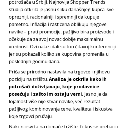
potrošača u Srbiji. Najnovija Shopper Trends
studija otkrila je jasnu sliku današnjeg kupca: sve
oprezniji, racionalniji i spremniji da kupuje
pametno. Inflacija i rast cena oblikuju njegove
navike – prati promocije, pažljivo bira proizvode i
očekuje da za svoj novac dobije maksimalnu
vrednost. Ovi nalazi dali su ton čitavoj konferenciji
jer su pokazali koliko se kupovina promenila u
poslednjih godinu dana.
Priča se prirodno nastavila na trgovce i njihovu
poziciju na tržištu.
Analiza je otkrila kako ih
potrošači doživljavaju, koje prodavnice
posećuju i zašto im ostaju verni.
Jasno je da
lojalnost više nije stvar navike, već rezultat
pažljivog kombinovanja cene, kvaliteta i iskustva
koje trgovci pružaju.
Nakon osvrta na domaće tržište, fokus se prebacio