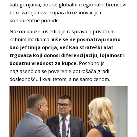
kategorijama, dok se globalni i regionalni brendovi
bore za lojalnost kupaca kroz inovacije i
konkurentne ponude.
Nakon pauze, usledila je rasprava o privatnim
robnim markama.
Više se ne posmatraju samo
kao jeftinija opcija, već kao strateški alat
trgovaca koji donosi diferencijaciju, lojalnost i
dodatnu vrednost za kupce.
Posebno je
naglašeno da se poverenje potrošača gradi
doslednošću i kvalitetom, a ne samo cenom.