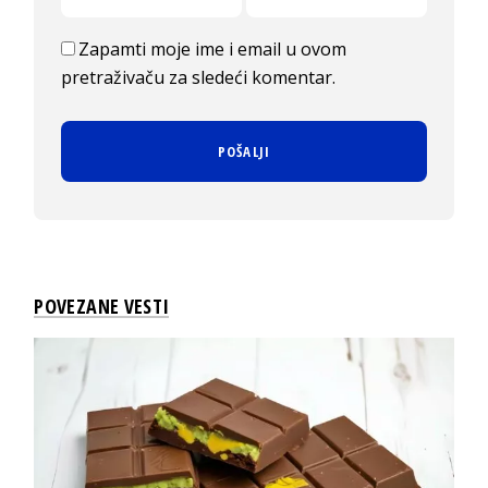
Zapamti moje ime i email u ovom
pretraživaču za sledeći komentar.
POVEZANE VESTI