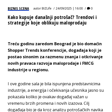
BIZNIS SCENA
autor
BIZLife
24/09/2025 | 16:00
0
Kako kupuje današnji potrošač? Trendovi i
strategije koje oblikuju maloprodaju
Treću godinu zaredom Beograd je bio domaćin
Shopper Trends konferencije, događaja koji je
postao sinonim za razmenu znanja i otkrivanje
novih pravaca razvoja maloprodaje i FMCG
industrije u regionu.
I ove godine sala je bila ispunjena predstavnicima
industrije, a energija i očekivanja učesnika jasno su
pokazala koliko je ovakav događaj važan u
vremenu brzih promena i novih izazova. Cilj
događaja bio je da kroz analizu potrošačkih navika