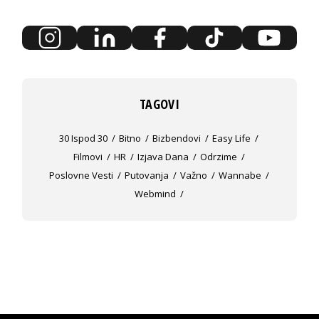
TAGOVI
30 Ispod 30
Bitno
Bizbendovi
Easy Life
Filmovi
HR
Izjava Dana
Odrzime
Poslovne Vesti
Putovanja
Važno
Wannabe
Webmind