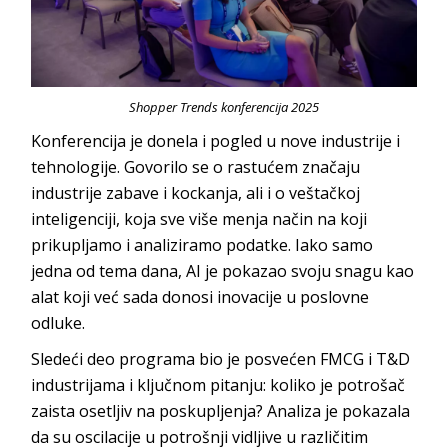
Shopper Trends konferencija 2025
Konferencija je donela i pogled u nove industrije i
tehnologije. Govorilo se o rastućem značaju
industrije zabave i kockanja, ali i o veštačkoj
inteligenciji, koja sve više menja način na koji
prikupljamo i analiziramo podatke. Iako samo
jedna od tema dana, AI je pokazao svoju snagu kao
alat koji već sada donosi inovacije u poslovne
odluke.
Sledeći deo programa bio je posvećen FMCG i T&D
industrijama i ključnom pitanju: koliko je potrošač
zaista osetljiv na poskupljenja? Analiza je pokazala
da su oscilacije u potrošnji vidljive u različitim