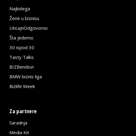
Najkolega
Žene u biznisu
UticajnOdgovorno
Šta jedemo
30 ispod 30
Tasty Talks
BIZBendovi
BMW biznis liga
Bizlife Week
Za partnere
Saradnja
Media Kit