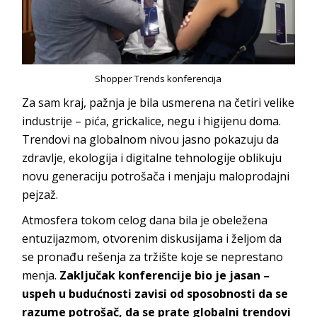
Shopper Trends konferencija
Za sam kraj, pažnja je bila usmerena na četiri velike
industrije – pića, grickalice, negu i higijenu doma.
Trendovi na globalnom nivou jasno pokazuju da
zdravlje, ekologija i digitalne tehnologije oblikuju
novu generaciju potrošača i menjaju maloprodajni
pejzaž.
Atmosfera tokom celog dana bila je obeležena
entuzijazmom, otvorenim diskusijama i željom da
se pronađu rešenja za tržište koje se neprestano
menja.
Zaključak konferencije bio je jasan –
uspeh u budućnosti zavisi od sposobnosti da se
razume potrošač, da se prate globalni trendovi