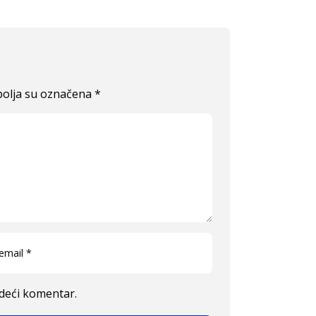
olja su označena
*
edeći komentar.