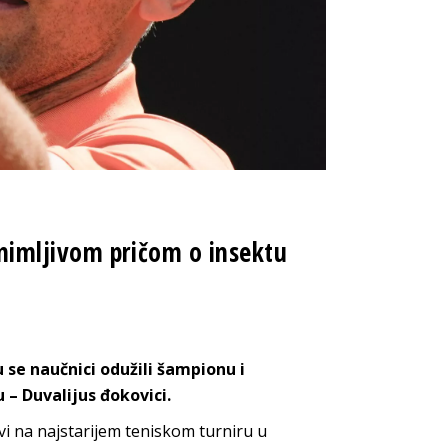
nimljivom pričom o insektu
se naučnici odužili šampionu i
 – Duvalijus đokovici.
vi na najstarijem teniskom turniru u