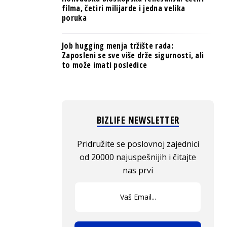
filma, četiri milijarde i jedna velika
poruka
Job hugging menja tržište rada:
Zaposleni se sve više drže sigurnosti, ali
to može imati posledice
BIZLIFE NEWSLETTER
Pridružite se poslovnoj zajednici
od 20000 najuspešnijih i čitajte
nas prvi