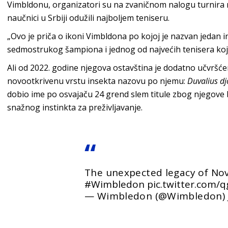
Vimbldonu, organizatori su na zvaničnom nalogu turnira 
naučnici u Srbiji odužili najboljem teniseru.
„Ovo je priča o ikoni Vimbldona po kojoj je nazvan jedan
sedmostrukog šampiona i jednog od najvećih tenisera koji
Ali od 2022. godine njegova ostavština je dodatno učvršć
novootkrivenu vrstu insekta nazovu po njemu:
Duvalius dj
dobio ime po osvajaču 24 grend slem titule
zbog njegove br
snažnog instinkta za preživljavanje.
The unexpected legacy of Nov
#Wimbledon
pic.twitter.com
— Wimbledon (@Wimbledon)