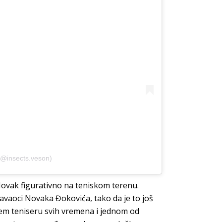
(@insects.veson)
Novak figurativno na teniskom terenu.
žavaoci Novaka Đokovića, tako da je to još
jem teniseru svih vremena i jednom od