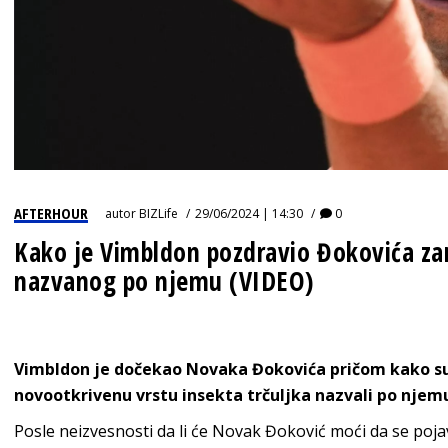
AFTERHOUR
autor
BIZLife
29/06/2024 | 14:30
0
Kako je Vimbldon pozdravio Đokovića za
nazvanog po njemu (VIDEO)
Vimbldon je dočekao Novaka Đokovića pričom kako su 
novootkrivenu vrstu insekta trčuljka nazvali po njemu
Posle neizvesnosti da li će Novak Đoković moći da se poja