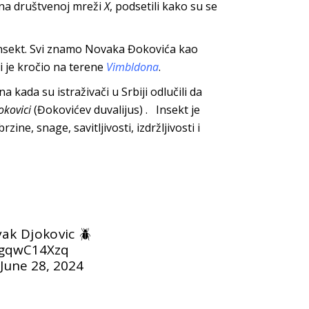
na društvenoj mreži
X
, podsetili kako su se
 insekt. Svi znamo Novaka Đokovića kao
 je kročio na terene
Vimbldona
.
ena
kada su istraživači u Srbiji odlučili da
okovici
(Đokovićev duvalijus)
.
Insekt je
zine, snage, savitljivosti, izdržljivosti i
ak Djokovic 🪲
/qgqwC14Xzq
June 28, 2024