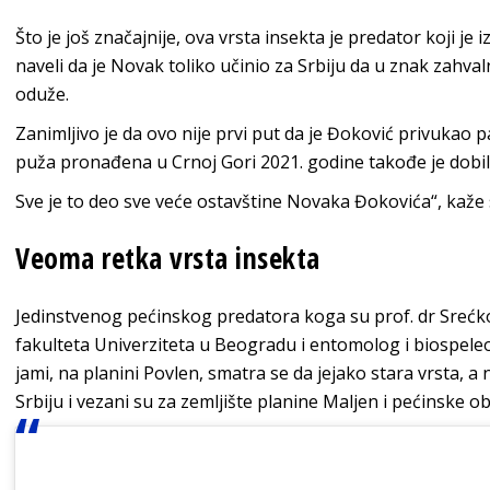
Što je još značajnije, ova vrsta insekta je predator koji je i
naveli da je Novak toliko učinio za
Srbiju
da
u znak zahval
oduže
.
Zanimljivo je da ovo nije prvi put da je Đoković privukao
puža pronađena u Crnoj Gori 2021. godine takođe je dobi
Sve je to deo sve veće ostavštine Novaka Đokovića“, kaže 
Veoma retka vrsta insekta
Jedinstvenog pećinskog predatora koga su prof. dr Srećko
fakulteta Univerziteta u Beogradu i entomolog i biospele
jami, na planini Povlen, smatra se da jejako stara vrsta, a 
Srbiju i vezani su za zemljište planine Maljen i pećinske ob