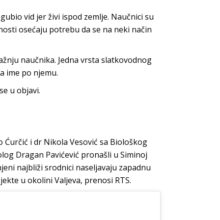
zgubio vid jer živi ispod zemlje. Naučnici su
nosti osećaju potrebu da se na neki način
 pažnju naučnika. Jedna vrsta slatkovodnog
la ime po njemu.
se u objavi.
 Ćurčić i dr Nikola Vesović sa Biološkog
olog Dragan Pavićević pronašli u Siminoj
njeni najbliži srodnici naseljavaju zapadnu
jekte u okolini Valjeva, prenosi RTS.