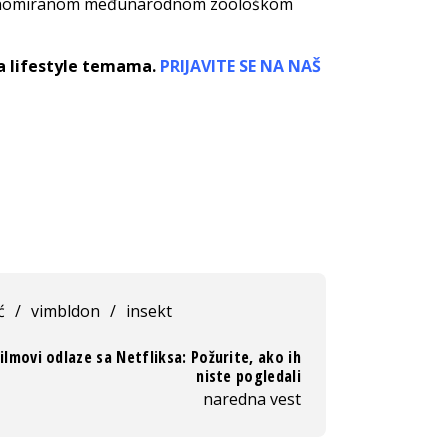
u renomiranom međunarodnom zoološkom
sa lifestyle temama.
PRIJAVITE SE NA NAŠ
ć
/
vimbldon
/
insekt
filmovi odlaze sa Netfliksa: Požurite, ako ih
niste pogledali
naredna vest