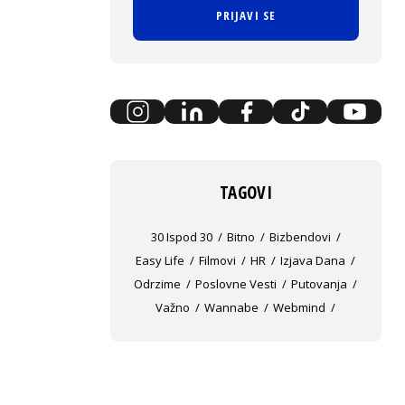
PRIJAVI SE
TAGOVI
30 Ispod 30
Bitno
Bizbendovi
Easy Life
Filmovi
HR
Izjava Dana
Odrzime
Poslovne Vesti
Putovanja
Važno
Wannabe
Webmind