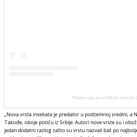
Објава коју дели Nikola Vesović 
„Nova vrsta insekata je predator u podzemnoj sredini, a 
Takođe, oboje potiču iz Srbije. Autori nove vrste su i obo
jedan dodatni razlog zašto su vrstu nazvali baš po najbol