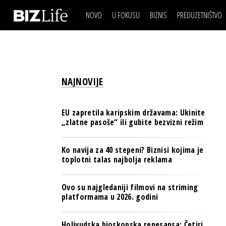
NOVO
U FOKUSU
BIZNIS
PREDUZETNIŠTVO
IZJAVA DANA
BIZNIS SCENA
VIDEO
REAL ESTATE
IZJAVA DANA
BIZNIS SCENA
BREND I KOMUNIKACI
VIDEO
REAL ESTATE
ESG & ENERGY
NAJNOVIJE
BREND I KOMUNIKACI
BANKE
ESG & ENERGY
OSIGURANJE
EU zapretila karipskim državama: Ukinite
BANKE
„zlatne pasoše“ ili gubite bezvizni režim
TECH I AI
OSIGURANJE
BIZNIS & SPORT
Ko navija za 40 stepeni? Biznisi kojima je
TECH I AI
toplotni talas najbolja reklama
PULS REGIONA
BIZNIS & SPORT
NOVO NA RAFU
Ovo su najgledaniji filmovi na striming
PULS REGIONA
platformama u 2026. godini
NOVO NA RAFU
Holivudska bioskopska renesansa: Četiri