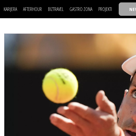
KARIJERA
AFTERHOUR
BIZTRAVEL
GASTRO ZONA
PROJEKTI
NE
POSAO
FILM I SCENA
NAJKOLEGA
LJUDI (HR)
KNJIGE
TASTY TALKS
POSAO
FILM I SCENA
NAJKOLEGA
JE
MOJ UGAO
AUTO SVET
30 ISPOD 30
LJUDI (HR)
KNJIGE
TASTY TALKS
USAVRŠAVANJE
STIL
BACK TO OFFICE/SCHOOL
JE
MOJ UGAO
AUTO SVET
30 ISPOD 30
KNOW-HOW
WELLBEING
BIZBENDOVI
USAVRŠAVANJE
STIL
BACK TO OFFICE/SCHOOL
BIZKOLEGIJUM
KNOW-HOW
WELLBEING
BIZBENDOVI
BMW BIZNIS LIGA
BIZKOLEGIJUM
BIZLIFE WEEK
BMW BIZNIS LIGA
IZJAVA GODINE
BIZLIFE WEEK
IZJAVA GODINE