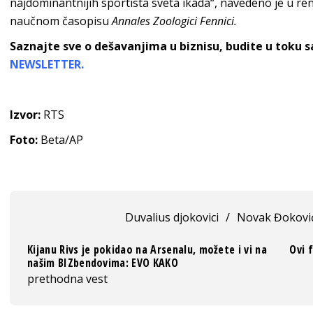
najdominantnijih sportista sveta ikada“, navedeno je 
naučnom časopisu
Annales Zoologici Fennici.
Saznajte sve o dešavanjima u biznisu, budite u toku 
NEWSLETTER.
Izvor:
RTS
Foto:
Beta/AP
Duvalius djokovici
/
Novak Đokovi
Kijanu Rivs je pokidao na Arsenalu, možete i vi na
Ovi 
našim BIZbendovima: EVO KAKO
prethodna vest