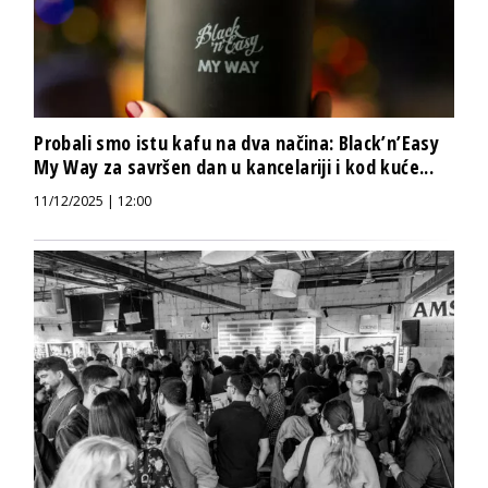
Probali smo istu kafu na dva načina: Black’n’Easy
My Way za savršen dan u kancelariji i kod kuće...
11/12/2025 | 12:00