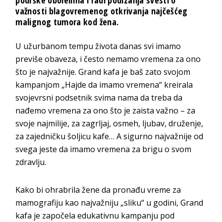
podrške obolelima i radi podizanja svesti o
važnosti blagovremenog otkrivanja najčešćeg
malignog tumora kod žena.
U užurbanom tempu života danas svi imamo
previše obaveza, i često nemamo vremena za ono
što je najvažnije. Grand kafa je baš zato svojom
kampanjom „Hajde da imamo vremena“ kreirala
svojevrsni podsetnik svima nama da treba da
nađemo vremena za ono što je zaista važno – za
svoje najmilije, za zagrljaj, osmeh, ljubav, druženje,
za zajedničku šoljicu kafe… A sigurno najvažnije od
svega jeste da imamo vremena za brigu o svom
zdravlju.
Kako bi ohrabrila žene da pronađu vreme za
mamografiju kao najvažniju „sliku“ u godini, Grand
kafa je započela edukativnu kampanju pod