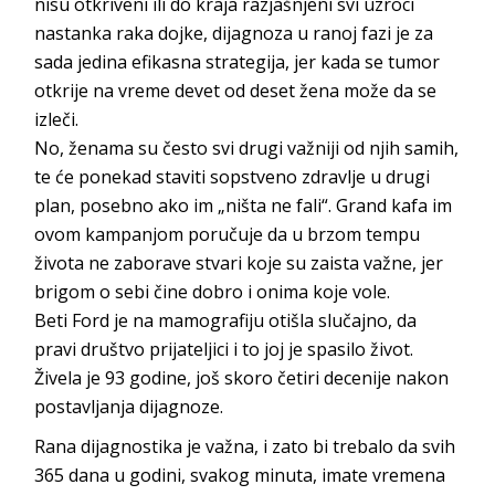
nisu otkriveni ili do kraja razjašnjeni svi uzroci
nastanka raka dojke, dijagnoza u ranoj fazi je za
sada jedina efikasna strategija, jer kada se tumor
otkrije na vreme devet od deset žena može da se
izleči.
No, ženama su često svi drugi važniji od njih samih,
te će ponekad staviti sopstveno zdravlje u drugi
plan, posebno ako im „ništa ne fali“. Grand kafa im
ovom kampanjom poručuje da u brzom tempu
života ne zaborave stvari koje su zaista važne, jer
brigom o sebi čine dobro i onima koje vole.
Beti Ford je na mamografiju otišla slučajno, da
pravi društvo prijateljici i to joj je spasilo život.
Živela je 93 godine, još skoro četiri decenije nakon
postavljanja dijagnoze.
Rana dijagnostika je važna, i zato bi trebalo da svih
365 dana u godini, svakog minuta, imate vremena