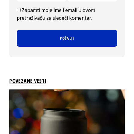
Zapamti moje ime i email u ovom
pretraživaču za sledeći komentar.
POVEZANE VESTI