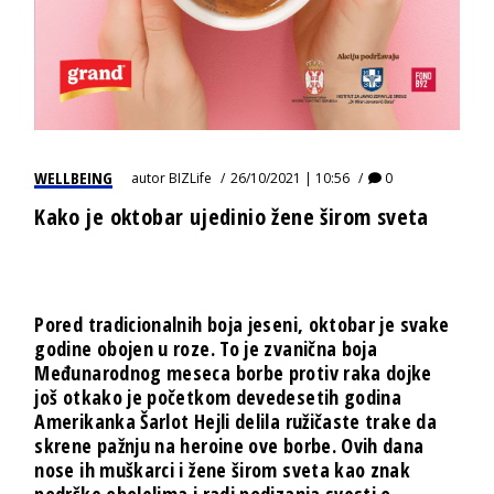
WELLBEING
autor
BIZLife
26/10/2021 | 10:56
0
Kako je oktobar ujedinio žene širom sveta
Pored tradicionalnih boja jeseni, oktobar je svake
godine obojen u roze. To je zvanična boja
Međunarodnog meseca borbe protiv raka dojke
još otkako je početkom devedesetih godina
Amerikanka Šarlot Hejli delila ružičaste trake da
skrene pažnju na heroine ove borbe. Ovih dana
nose ih muškarci i žene širom sveta kao znak