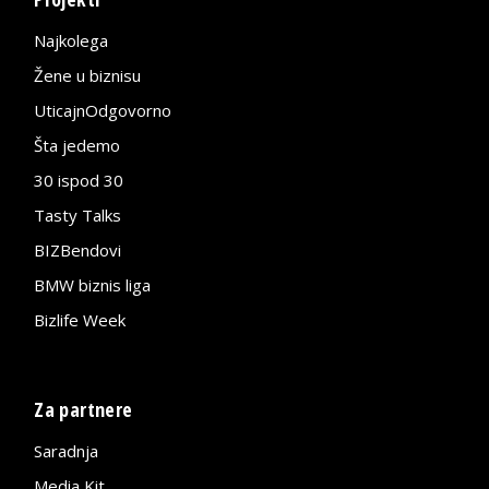
Najkolega
Žene u biznisu
UticajnOdgovorno
Šta jedemo
30 ispod 30
Tasty Talks
BIZBendovi
BMW biznis liga
Bizlife Week
Za partnere
Saradnja
Media Kit