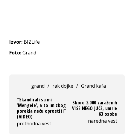
Izvor:
BIZLife
Foto:
Grand
grand
/
rak dojke
/
Grand kafa
“Skandirali su mi
Skoro 2.000 zaraženih
‘Mengele’, a to im zbog
VIŠE NEGO JUČE, umrle
porekla neću oprostiti”
63 osobe
(VIDEO)
naredna vest
prethodna vest