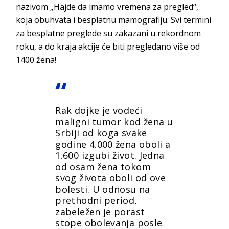
nazivom „Hajde da imamo vremena za pregled“,
koja obuhvata i besplatnu mamografiju. Svi termini
za besplatne preglede su zakazani u rekordnom
roku, a do kraja akcije će biti pregledano više od
1400 žena!
Rak dojke je vodeći
maligni tumor kod žena u
Srbiji od koga svake
godine 4.000 žena oboli a
1.600 izgubi život. Jedna
od osam žena tokom
svog života oboli od ove
bolesti. U odnosu na
prethodni period,
zabeležen je porast
stope obolevanja posle