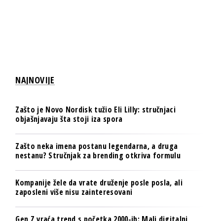
NAJNOVIJE
Zašto je Novo Nordisk tužio Eli Lilly: stručnjaci
objašnjavaju šta stoji iza spora
Zašto neka imena postanu legendarna, a druga
nestanu? Stručnjak za brending otkriva formulu
Kompanije žele da vrate druženje posle posla, ali
zaposleni više nisu zainteresovani
Gen Z vraća trend s početka 2000-ih: Mali digitalni