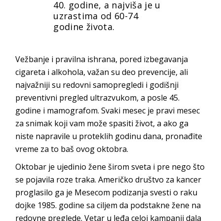
40. godine, a najviša je u
uzrastima od 60-74
godine života.
Vežbanje i pravilna ishrana, pored izbegavanja
cigareta i alkohola, važan su deo prevencije, ali
najvažniji su redovni samopregledi i godišnji
preventivni pregled ultrazvukom, a posle 45.
godine i mamografom. Svaki mesec je pravi mesec
za snimak koji vam može spasiti život, a ako ga
niste napravile u proteklih godinu dana, pronađite
vreme za to baš ovog oktobra.
Oktobar je ujedinio žene širom sveta i pre nego što
se pojavila roze traka. Američko društvo za kancer
proglasilo ga je Mesecom podizanja svesti o raku
dojke 1985. godine sa ciljem da podstakne žene na
redovne preglede. Vetar u leđa celoj kampanji dala