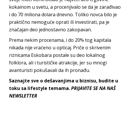
kokainom u svetu, a procenjivalo se da je zarađivao
i do 70 miliona dolara dnevno. Toliko novca bilo je
praktično nemoguće oprati ili investirati, pa je
značajan deo jednostavno zakopavan.
Prema nekim procenama, i do 20% tog kapitala
nikada nije vraćeno u opticaj. Priče o skrivenim
riznicama Eskobara postale su deo lokalnog
folklora, ali i turističke atrakcije, jer su mnogi
avanturisti pokušavali da ih pronađu.
Saznajte sve o dešavanjima u biznisu, budite u
toku sa lifestyle temama.
PRIJAVITE SE NA NAŠ
NEWSLETTER