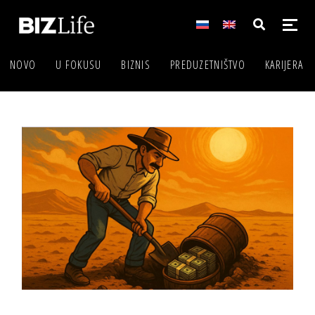
NOVO
U FOKUSU
BIZNIS
PREDUZETNIŠTVO
KARIJERA