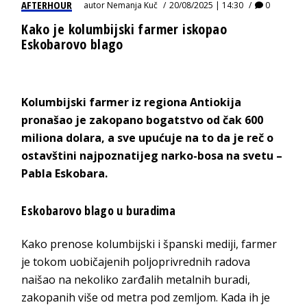
AFTERHOUR
autor
Nemanja Kuč
20/08/2025 | 14:30
0
Kako je kolumbijski farmer iskopao
Eskobarovo blago
Kolumbijski farmer iz regiona Antiokija
pronašao je zakopano bogatstvo od čak 600
miliona dolara, a sve upućuje na to da je reč o
ostavštini najpoznatijeg narko-bosa na svetu –
Pabla Eskobara.
Eskobarovo blago u buradima
Kako prenose kolumbijski i španski mediji, farmer
je tokom uobičajenih poljoprivrednih radova
naišao na nekoliko zarđalih metalnih buradi,
zakopanih više od metra pod zemljom. Kada ih je