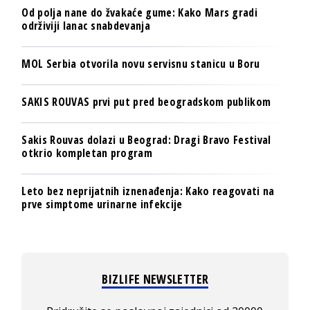
Od polja nane do žvakaće gume: Kako Mars gradi
održiviji lanac snabdevanja
MOL Serbia otvorila novu servisnu stanicu u Boru
SAKIS ROUVAS prvi put pred beogradskom publikom
Sakis Rouvas dolazi u Beograd: Dragi Bravo Festival
otkrio kompletan program
Leto bez neprijatnih iznenađenja: Kako reagovati na
prve simptome urinarne infekcije
BIZLIFE NEWSLETTER