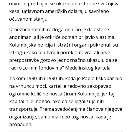
otvorio, pred njim se ukazalo na stotine svežnjeva
keša, uglavnom američkih dolara, u savršeno
očuvanom stanju.
Iz bezbednosnih razloga odlučio je da ostane
anoniman, ali je otkriće odmah prijavio vlastima.
Kolumbijska policija i istražni organi pokrenuli su
istragu kako bi utvrdili poreklo novca, ali prve
pretpostavke gotovo jednoznačno ukazuju da se
radi o „crnim fondovima“ Medelinskog kartela.
Tokom 1980-ih i 1990-ih, kada je Pablo Eskobar bio
na vrhuncu moći, kartel je redovno zakopavao
ogromne količine novca širom Kolumbije, jer taj
kapital nije mogao lako da se legalizuje niti
transportuje. Prema svedočenjima članova njegove
organizacije, samo mali deo tog novca ikada je
pronađen.