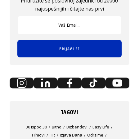
Pridružite se poslovnoj zajednici od 20000
najuspešnijih i čitajte nas prvi
PRIJAVI SE
TAGOVI
30 Ispod 30
Bitno
Bizbendovi
Easy Life
Filmovi
HR
Izjava Dana
Odrzime