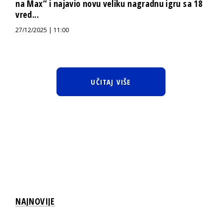
na Max” i najavio novu veliku nagradnu igru sa 18
vred...
27/12/2025 | 11:00
UČITAJ VIŠE
NAJNOVIJE