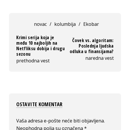
novac
/
kolumbija
/
Ekobar
Krimi serija koja je
Čovek vs. algoritam:
među 10 najboljih na
Poslednja ljudska
Netfliksu dobija i drugu
odluka u finansijama?
sezonu
naredna vest
prethodna vest
OSTAVITE KOMENTAR
Vaša adresa e-pošte neće biti objavljena.
Neophodna polja su označena
*