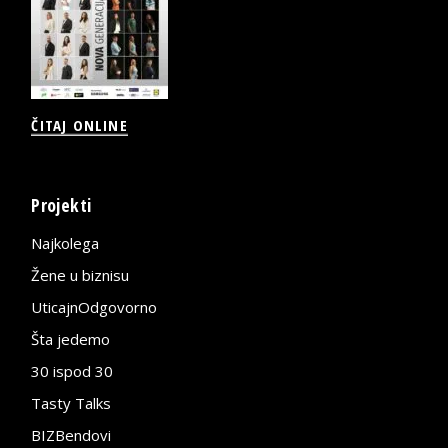
ČITAJ ONLINE
Projekti
Najkolega
Žene u biznisu
UticajnOdgovorno
Šta jedemo
30 ispod 30
Tasty Talks
BIZBendovi