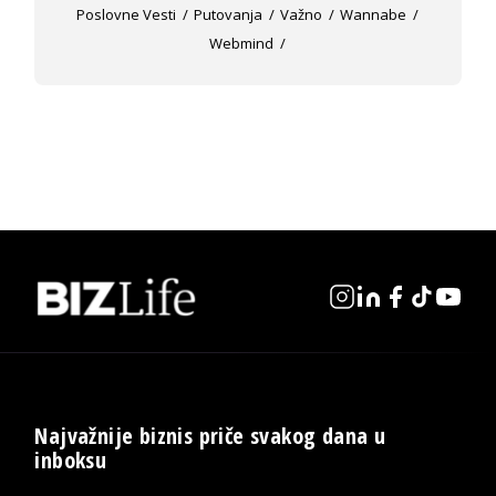
Poslovne Vesti
Putovanja
Važno
Wannabe
Webmind
Najvažnije biznis priče svakog dana u
inboksu