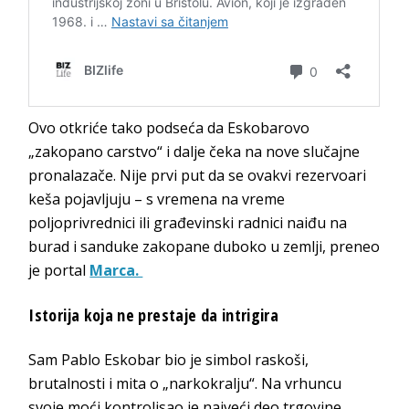
Ovo otkriće tako podseća da Eskobarovo
„zakopano carstvo“ i dalje čeka na nove slučajne
pronalazače. Nije prvi put da se ovakvi rezervoari
keša pojavljuju – s vremena na vreme
poljoprivrednici ili građevinski radnici naiđu na
burad i sanduke zakopane duboko u zemlji, preneo
je portal
Marca.
Istorija koja ne prestaje da intrigira
Sam Pablo Eskobar bio je simbol raskoši,
brutalnosti i mita o „narkokralju“. Na vrhuncu
svoje moći kontrolisao je najveći deo trgovine