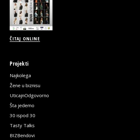
ČITAJ ONLINE
Projekti
Najkolega
Žene u biznisu
UticajnOdgovorno
Šta jedemo
30 ispod 30
Tasty Talks
BIZBendovi