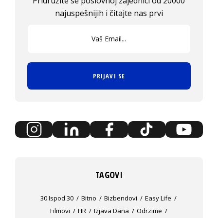
Pridružite se poslovnoj zajednici od 20000
najuspešnijih i čitajte nas prvi
PRIJAVI SE
TAGOVI
30 Ispod 30
Bitno
Bizbendovi
Easy Life
Filmovi
HR
Izjava Dana
Odrzime