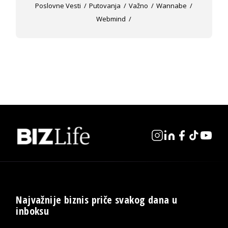
Poslovne Vesti
Putovanja
Važno
Wannabe
Webmind
Najvažnije biznis priče svakog dana u
inboksu