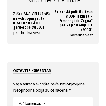
Moda
/
LEVI'S
/
Hello Kitty
Balkanski političari van
Zašto ANA VINTUR više
MODNIH klišea –
ne voli šoping i šta
„Ermenegildo Zegna“
nikad ne nosi od
patike poslednji HIT
garderobe (VIDEO)
(FOTO)
prethodna vest
naredna vest
OSTAVITE KOMENTAR
Vaša adresa e-pošte neće biti objavljena.
Neophodna polja su označena
*