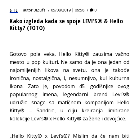
STIL
autor
BIZLife
05/08/2019 | 09:58
0
Kako izgleda kada se spoje LEVI’S®️ & Hello
Kitty? (FOTO)
Gotovo pola veka, Hello Kitty® zauzima važno
mesto u pop kulturi. Ne samo da je ona jedan od
najomiljenijih likova na svetu, ona je takođe
ironična, nostalgična, i, nesumnjivo, kul kulturna
ikona. Zato je, povodom 45. godišnjice ovog
popularnog imena, legendarni brend Levi’s®
udružio snage sa matičnom kompanijom Hello
Kitty® – Sandrio, u cilju kreiranja limitirane
kolekcije Levi’s® x Hello Kitty® za žene i devojčice.
„Hello Kitty® x Levi’s®? Mislim da će nam biti