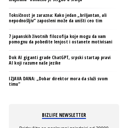
Toksičnost je zarazna: Kako jedan „briljantan, ali
nepodnošljiv“ zaposleni može da uništi ceo tim
7 japanskih životnih filozofija koje mogu da vam
pomognu da pobedite lenjost i ostanete motivisani
Dok AI giganti grade ChatGPT, srpski startap pravi
AI koji razume naše jezike
IZJAVA DANA: „Dobar direktor mora da služi svom
timu“
BIZLIFE NEWSLETTER