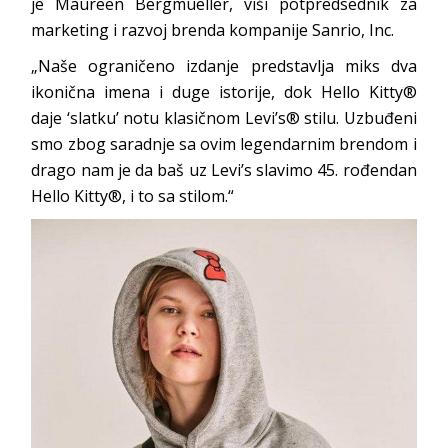
je Maureen Bergmueller, viši potpredsednik za
marketing i razvoj brenda kompanije Sanrio, Inc.
„Naše ograničeno izdanje predstavlja miks dva
ikonična imena i duge istorije, dok Hello Kitty®
daje ‘slatku’ notu klasičnom Levi’s® stilu. Uzbuđeni
smo zbog saradnje sa ovim legendarnim brendom i
drago nam je da baš uz Levi’s slavimo 45. rođendan
Hello Kitty®, i to sa stilom.“