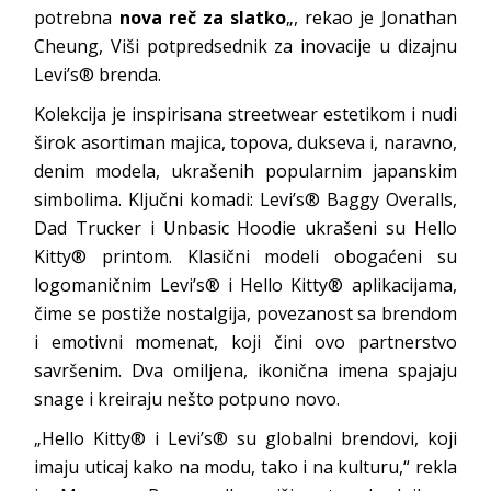
potrebna
nova reč za slatko
„, rekao je Jonathan
Cheung, Viši potpredsednik za inovacije u dizajnu
Levi’s® brenda.
Kolekcija je inspirisana streetwear estetikom i nudi
širok asortiman majica, topova, dukseva i, naravno,
denim modela, ukrašenih popularnim japanskim
simbolima. Ključni komadi: Levi’s® Baggy Overalls,
Dad Trucker i Unbasic Hoodie ukrašeni su Hello
Kitty® printom. Klasični modeli obogaćeni su
logomaničnim Levi’s® i Hello Kitty® aplikacijama,
čime se postiže nostalgija, povezanost sa brendom
i emotivni momenat, koji čini ovo partnerstvo
savršenim. Dva omiljena, ikonična imena spajaju
snage i kreiraju nešto potpuno novo.
„Hello Kitty® i Levi’s® su globalni brendovi, koji
imaju uticaj kako na modu, tako i na kulturu,“ rekla