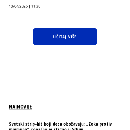
13/04/2026 | 11:30
UČITAJ VIŠE
NAJNOVIJE
Svetski strip-hit koji deca obožavaju: „Zeka protiv
majmuna“ konačno je stigao u Srbiju