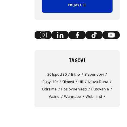
PRIJAVI SE
TAGOVI
30 Ispod 30
Bitno
Bizbendovi
Easy Life
Filmovi
HR
Izjava Dana
Odrzime
Poslovne Vesti
Putovanja
Važno
Wannabe
Webmind