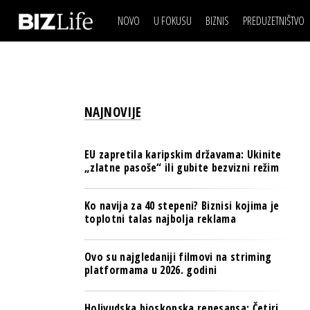
NOVO
U FOKUSU
BIZNIS
PREDUZETNIŠTVO
IZJAVA DANA
BIZNIS SCENA
VIDEO
REAL ESTATE
IZJAVA DANA
BIZNIS SCENA
BREND I KOMUNIKACI
VIDEO
REAL ESTATE
ESG & ENERGY
NAJNOVIJE
BREND I KOMUNIKACI
BANKE
ESG & ENERGY
OSIGURANJE
EU zapretila karipskim državama: Ukinite
BANKE
„zlatne pasoše“ ili gubite bezvizni režim
TECH I AI
OSIGURANJE
BIZNIS & SPORT
Ko navija za 40 stepeni? Biznisi kojima je
TECH I AI
toplotni talas najbolja reklama
PULS REGIONA
BIZNIS & SPORT
NOVO NA RAFU
Ovo su najgledaniji filmovi na striming
PULS REGIONA
platformama u 2026. godini
NOVO NA RAFU
Holivudska bioskopska renesansa: Četiri