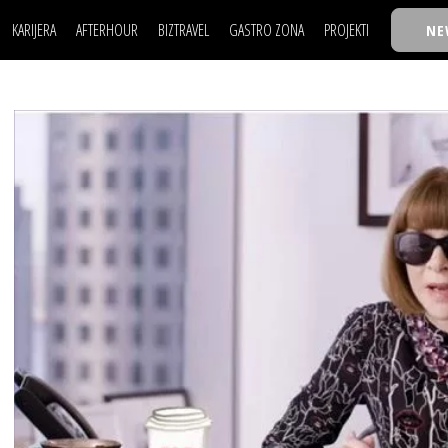
KARIJERA
AFTERHOUR
BIZTRAVEL
GASTRO ZONA
PROJEKTI
NE
POSAO
FILM I SCENA
NAJKOLEGA
LJUDI (HR)
KNJIGE
TASTY TALKS
POSAO
FILM I SCENA
NAJKOLEGA
JE
MOJ UGAO
AUTO SVET
30 ISPOD 30
LJUDI (HR)
KNJIGE
TASTY TALKS
USAVRŠAVANJE
STIL
BACK TO OFFIC
JE
MOJ UGAO
AUTO SVET
30 ISPOD 30
KNOW-HOW
WELLBEING
BIZBENDOVI
USAVRŠAVANJE
STIL
BACK TO OFFIC
BIZKOLEGIJUM
KNOW-HOW
WELLBEING
BIZBENDOVI
BMW BIZNIS LIG
BIZKOLEGIJUM
BIZLIFE WEEK
BMW BIZNIS LIG
IZJAVA GODINE
BIZLIFE WEEK
IZJAVA GODINE