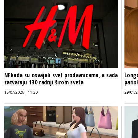
NEkada su osvajali svet prodavnicama, a sada
Longc
zatvaraju 130 radnji širom sveta
paris
18/07/2026 | 11:30
29/01/2