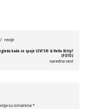
/
revije
zgleda kada se spoje LEVI’S®️ & Hello Kitty?
(FOTO)
naredna vest
olja su označena
*