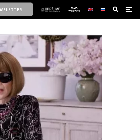
WSLETTER
E/SCHOOL
E/SCHOOL
A
A