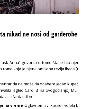
šta nikad ne nosi od garderobe
o ask Anna“ govorila o tome šta je bio njen
 tome koja je njena omiljena revija ikada (u
komentar da ne može da odabere jedan kupaći
ohvalila izgled Cardi B na ovogodišnjoj MET
dala je fantastično.
nje na vreme
. Uglavnom svi kasne i volela bi