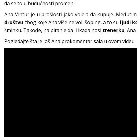
da se to u budućnosti promeni.
Ana Vintur je u prošlosti jako volela da kupuje. Međutim,
društvu
zbog koje Ana više ne voli šoping, a to su
ljudi ko
šminku. Takođe, na pitanje da li ikada nosi
trenerku
, Ana
Pogledajte šta je još Ana prokomentarisala u ovom videu: