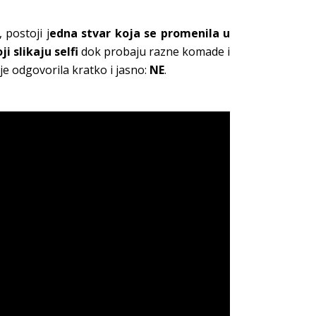
 postoji j
edna stvar koja se promenila u
ji slikaju selfi
dok probaju razne komade i
 je odgovorila kratko i jasno:
NE
.