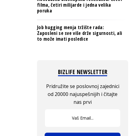
filma, četiri milijarde i jedna velika
poruka
Job hugging menja tržište rada:
Zaposleni se sve više drže sigurnosti, ali
to može imati posledice
BIZLIFE NEWSLETTER
Pridružite se poslovnoj zajednici
od 20000 najuspešnijih i čitajte
nas prvi