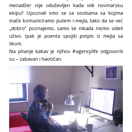
menadžer nije oduševljen kada vidi novinarsku
ekipu? Upoznali smo se sa osobama sa kojima
inače komuniciramo putem i-mejla, tako da se već
„dobro“ poznajemo, samo se nikada nismo videli
uživo. Ipak je poenta spojiti potpis iz mejla sa
likom.
Na pitanje kakav je njihov #agencylife odgovorili
su – zabavan i haotičan.