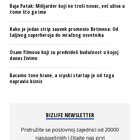
Baja Patak: Milijarder koji ne troši novac, već uživa u
tome što ga ima
Kako je jedan strip zauvek promenio Betmena: Od
šaljivog superheroja do mračnog osvetnika
Osam filmova koji su predvideli budućnost u kojoj
danas živimo
Bacamo tone hrane, a srpski startap je od toga
napravio biznis
BIZLIFE NEWSLETTER
Pridružite se poslovnoj zajednici od 20000
najuspešnijih i čitajte nas prvi