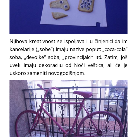
Njihova kreativnost se ispoljava i u činjenici da im
kancelarije („sobe“) imaju nazive poput: „coca-cola“
soba, „devojke“ soba, „provincijalci“ itd. Zatim, još
uvek imaju dekoraciju od Noći veštica, ali će je
uskoro zameniti novogodišnjom.