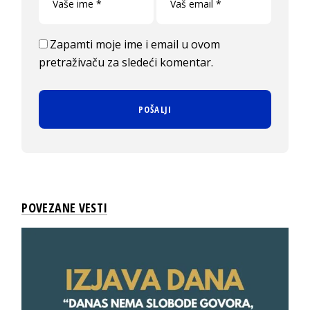
Zapamti moje ime i email u ovom
pretraživaču za sledeći komentar.
POVEZANE VESTI