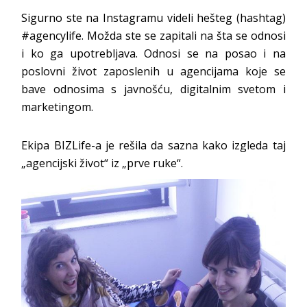
Sigurno ste na Instagramu videli hešteg (hashtag)
#agencylife. Možda ste se zapitali na šta se odnosi
i ko ga upotrebljava. Odnosi se na posao i na
poslovni život zaposlenih u agencijama koje se
bave odnosima s javnošću, digitalnim svetom i
marketingom.
Ekipa BIZLife-a je rešila da sazna kako izgleda taj
„agencijski život“ iz „prve ruke“.