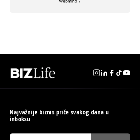
Webmind
Najvažnije biznis priče svakog dana u
inboksu