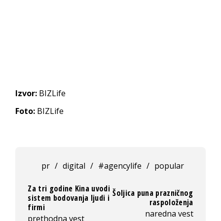
Izvor:
BIZLife
Foto:
BIZLife
pr
/
digital
/
#agencylife
/
popular
Za tri godine Kina uvodi
Šoljica puna prazničnog
sistem bodovanja ljudi i
raspoloženja
firmi
naredna vest
prethodna vest