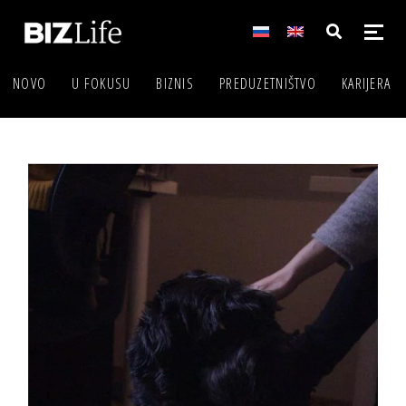
NOVO
U FOKUSU
BIZNIS
PREDUZETNIŠTVO
KARIJERA