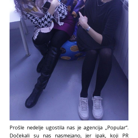
Prošle nedelje ugostila nas je agencija „Popular“.
Dočekali su nas nasmejano, jer ipak, koji PR