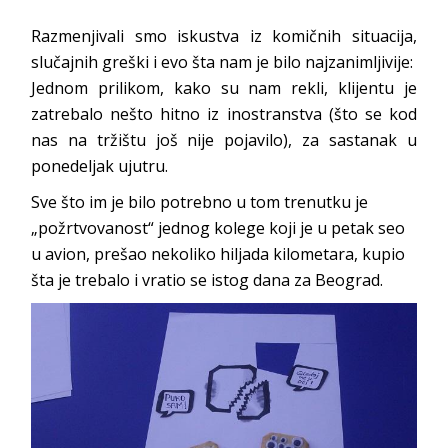
Razmenjivali smo iskustva iz komičnih situacija,
slučajnih greški i evo šta nam je bilo najzanimljivije:
Jednom prilikom, kako su nam rekli, klijentu je
zatrebalo nešto hitno iz inostranstva (što se kod
nas na tržištu još nije pojavilo), za sastanak u
ponedeljak ujutru.
Sve što im je bilo potrebno u tom trenutku je
„požrtvovanost“ jednog kolege koji je u petak seo
u avion, prešao nekoliko hiljada kilometara, kupio
šta je trebalo i vratio se istog dana za Beograd.