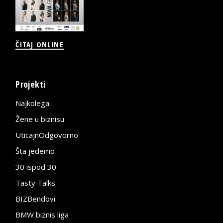
ČITAJ ONLINE
Projekti
Najkolega
Žene u biznisu
UticajnOdgovorno
Šta jedemo
30 ispod 30
Tasty Talks
BIZBendovi
BMW biznis liga