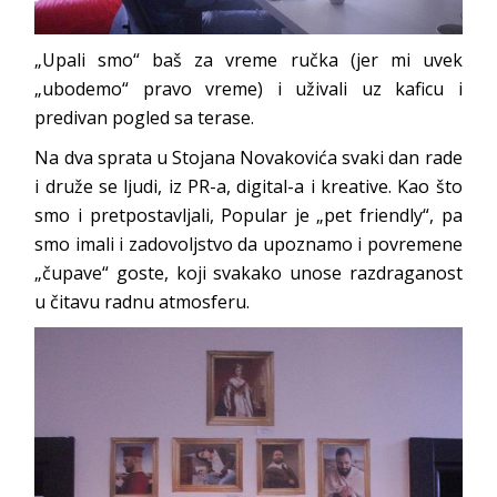
„Upali smo“ baš za vreme ručka (jer mi uvek
„ubodemo“ pravo vreme) i uživali uz kaficu i
predivan pogled sa terase.
Na dva sprata u Stojana Novakovića svaki dan rade
i druže se ljudi, iz PR-a, digital-a i kreative. Kao što
smo i pretpostavljali, Popular je „pet friendly“, pa
smo imali i zadovoljstvo da upoznamo i povremene
„čupave“ goste, koji svakako unose razdraganost
u čitavu radnu atmosferu.