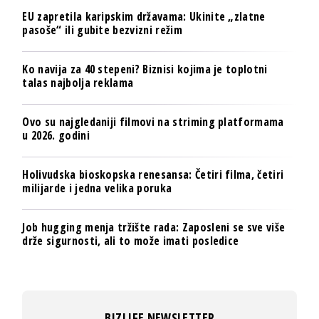
EU zapretila karipskim državama: Ukinite „zlatne
pasoše“ ili gubite bezvizni režim
Ko navija za 40 stepeni? Biznisi kojima je toplotni
talas najbolja reklama
Ovo su najgledaniji filmovi na striming platformama
u 2026. godini
Holivudska bioskopska renesansa: Četiri filma, četiri
milijarde i jedna velika poruka
Job hugging menja tržište rada: Zaposleni se sve više
drže sigurnosti, ali to može imati posledice
BIZLIFE NEWSLETTER