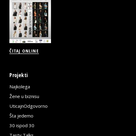
ČITAJ ONLINE
Projekti
Najkolega
Žene u biznisu
UticajnOdgovorno
Šta jedemo
30 ispod 30
Tasty Talks