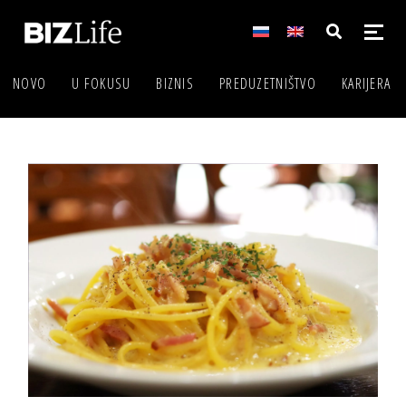
NOVO
U FOKUSU
BIZNIS
PREDUZETNIŠTVO
KARIJERA