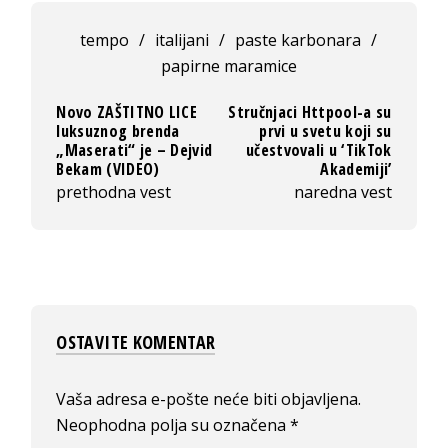
tempo
/
italijani
/
paste karbonara
/
papirne maramice
Novo ZAŠTITNO LICE
Stručnjaci Httpool-a su
luksuznog brenda
prvi u svetu koji su
„Maserati“ je – Dejvid
učestvovali u ‘TikTok
Bekam (VIDEO)
Akademiji’
prethodna vest
naredna vest
OSTAVITE KOMENTAR
Vaša adresa e-pošte neće biti objavljena.
Neophodna polja su označena
*