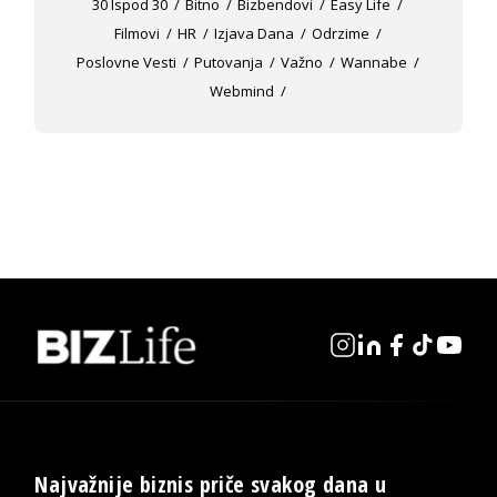
30 Ispod 30
Bitno
Bizbendovi
Easy Life
Filmovi
HR
Izjava Dana
Odrzime
Poslovne Vesti
Putovanja
Važno
Wannabe
Webmind
Najvažnije biznis priče svakog dana u