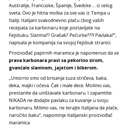
Australije, Francuske, Španije, Švedske … iz celog
sveta. Ovo je hitna molba za sve vas iz Tempa u
Italiji. Italijani svakodnevno plaču zbog vaših
recepata za karbonaru koje postavljate na
Fejsbuku. Slanina?? Grašak? Pečurke???! Pavlaka?“,
napisala je kompanija na svojoj Fejsbuk stranici.
Proizvođač papirnih maramica je napomenuo da se
prava karbonara pravi sa pekorino sirom,
gvanćale slaninom, jajetom i biberom.
„Umorno smo od brisanja suza stričeva, baka,
deka, majki i očeva. Čak i male dece. Molimo vas,
prestanite da uništavate karbonaru. I zapamtite:
NIKADA ne dodajte pavlaku za kuvanje u svoju
karbonaru. Milimo vas, ne terajte Italijana da plače,
naročito baku“, napominje italijanski proizvođač
maramica.