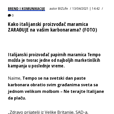
BREND I KOMUNIKACIJE
autor
BIZLife
13/04/2021 | 14:42
0
Kako italijanski proizvođač maramica
ZARAĐUJE na vašim karbonarama? (FOTO)
Italijanski proizvođač papirnih maramica Tempo
možda je tvorac jedne od najboljih marketinških
kampanja u poslednje vreme.
Naime,
Tempo se na svetski dan paste
karbonara obratio svim građanima sveta sa
jednom velikom molbom – Ne terajte Italijane
da plaču.
„Zdravo prijatelji iz Velike Britanije, SAD-a,