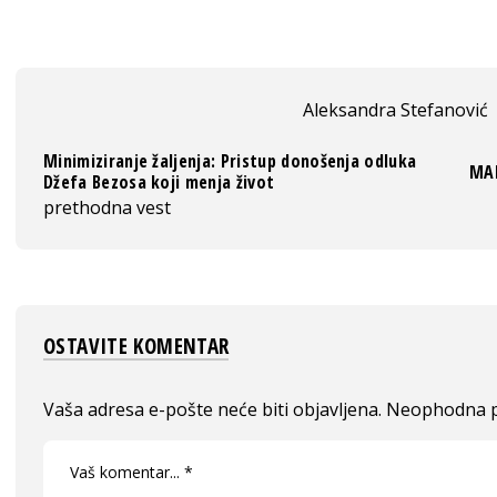
Aleksandra Stefanović
Minimiziranje žaljenja: Pristup donošenja odluka
MAD
Džefa Bezosa koji menja život
prethodna vest
OSTAVITE KOMENTAR
Vaša adresa e-pošte neće biti objavljena.
Neophodna p