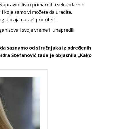
 Napravite listu primarnih i sekundarnih
 i koje samo vi možete da uradite.
g uticaja na vaš prioritet“.
rganizovali svoje vreme i unapredili
i da saznamo od stručnjaka iz određenih
andra Stefanović tada je objasnila „Kako