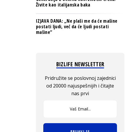
Živite kao italijanska baka
IZJAVA DANA: „Ne plaši me da će mašine
postati ljudi, već da će ljudi postati
mašine“
BIZLIFE NEWSLETTER
Pridružite se poslovnoj zajednici
od 20000 najuspešnijih i čitajte
nas prvi
PRIJAVI SE