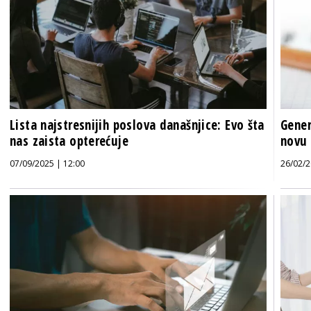
Lista najstresnijih poslova današnjice: Evo šta
Gener
nas zaista opterećuje
novu 
07/09/2025 | 12:00
26/02/2