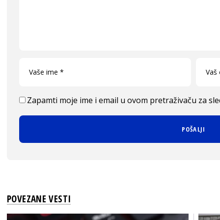
Zapamti moje ime i email u ovom pretraživaču za sl
POVEZANE VESTI