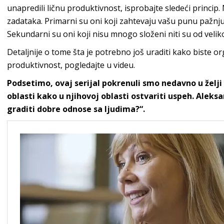
unapredili ličnu produktivnost, isprobajte sledeći princip.
zadataka. Primarni su oni koji zahtevaju vašu punu pažnju
Sekundarni su oni koji nisu mnogo složeni niti su od veliko
Detaljnije o tome šta je potrebno još uraditi kako biste o
produktivnost, pogledajte u videu.
Podsetimo, ovaj serijal pokrenuli smo nedavno u želj
oblasti kako u njihovoj oblasti ostvariti uspeh. Aleks
graditi dobre odnose sa ljudima?“.