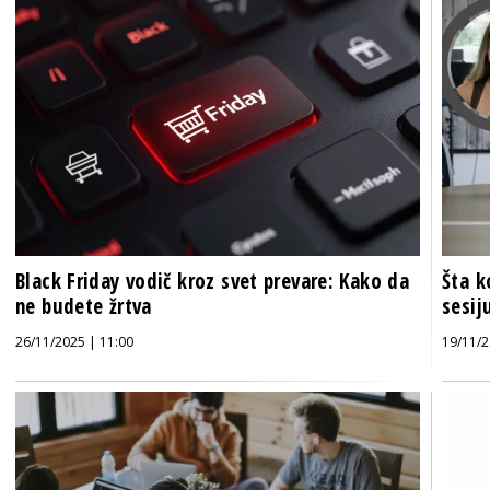
Black Friday vodič kroz svet prevare: Kako da
Šta k
ne budete žrtva
sesij
26/11/2025 | 11:00
19/11/2