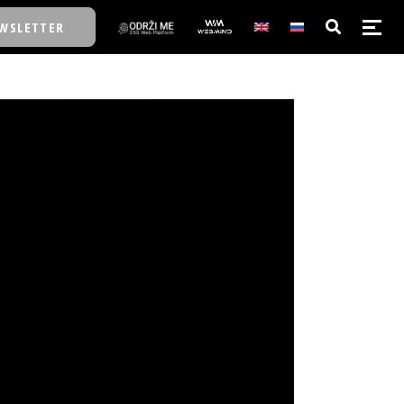
WSLETTER
E/SCHOOL
E/SCHOOL
A
A