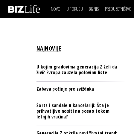
NOVO
U FOKUSU
BIZNIS
PREDUZETNIŠTVO
IZJAVA DANA
BIZNIS SCENA
VIDEO
REAL ESTATE
IZJAVA DANA
BIZNIS SCENA
BREND I KOMUNIKACI
VIDEO
REAL ESTATE
ESG & ENERGY
NAJNOVIJE
BREND I KOMUNIKACI
BANKE
ESG & ENERGY
OSIGURANJE
U kojim gradovima generacija Z želi da
BANKE
živi? Evropa zauzela polovinu liste
TECH I AI
OSIGURANJE
BIZNIS & SPORT
Zabava počinje pre zvižduka
TECH I AI
PULS REGIONA
BIZNIS & SPORT
Šorts i sandale u kancelariji: Šta je
NOVO NA RAFU
prihvatljivo nositi na posao tokom
PULS REGIONA
letnjih vrućina?
NOVO NA RAFU
Generacija Z otkrila novi životni trend: