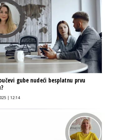
oučevi gube nudeći besplatnu prvu
u?
025 | 12:14