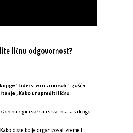
ite ličnu odgovornost?
 knjige “Liderstvo u zrnu soli”, gošća
itanje „Kako unaprediti ličnu
ložen mnogim važnim stvarima, a s druge
Kako biste bolje organizovali vreme i