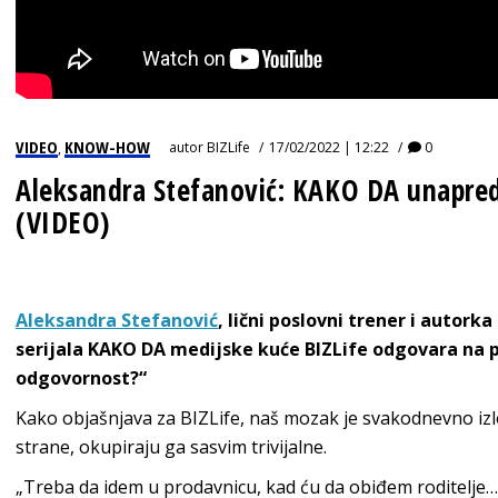
VIDEO
KNOW-HOW
autor
BIZLife
17/02/2022 | 12:22
0
,
Aleksandra Stefanović: KAKO DA unapred
(VIDEO)
Aleksandra Stefanović
, lični poslovni trener i autorka
serijala KAKO DA medijske kuće BIZLife odgovara na p
odgovornost?“
Kako objašnjava za BIZLife, naš mozak je svakodnevno iz
strane, okupiraju ga sasvim trivijalne.
„Treba da idem u prodavnicu, kad ću da obiđem roditelje…