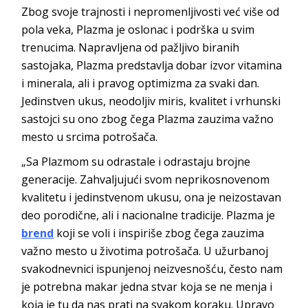
Zbog svoje trajnosti i nepromenljivosti već više od
pola veka, Plazma je oslonac i podrška u svim
trenucima. Napravljena od pažljivo biranih
sastojaka, Plazma predstavlja dobar izvor vitamina
i minerala, ali i pravog optimizma za svaki dan.
Jedinstven ukus, neodoljiv miris, kvalitet i vrhunski
sastojci su ono zbog čega Plazma zauzima važno
mesto u srcima potrošača.
„Sa Plazmom su odrastale i odrastaju brojne
generacije. Zahvaljujući svom neprikosnovenom
kvalitetu i jedinstvenom ukusu, ona je neizostavan
deo porodične, ali i nacionalne tradicije. Plazma je
brend
koji se voli i inspiriše zbog čega zauzima
važno mesto u životima potrošača. U užurbanoj
svakodnevnici ispunjenoj neizvesnošću, često nam
je potrebna makar jedna stvar koja se ne menja i
koja je tu da nas prati na svakom koraku. Upravo