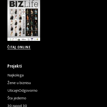
ČITAJ ONLINE
Projekti
Najkolega
Žene u biznisu
UticajnOdgovorno
Šta jedemo
30 ispod 30