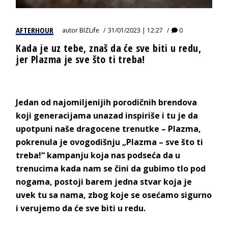
AFTERHOUR
autor
BIZLife
31/01/2023 | 12:27
0
Kada je uz tebe, znaš da će sve biti u redu,
jer Plazma je sve što ti treba!
Jedan od najomiljenijih porodičnih brendova
koji generacijama unazad inspiriše i tu je da
upotpuni naše dragocene trenutke – Plazma,
pokrenula je ovogodišnju „Plazma – sve što ti
treba!“ kampanju koja nas podseća da u
trenucima kada nam se čini da gubimo tlo pod
nogama, postoji barem jedna stvar koja je
uvek tu sa nama, zbog koje se osećamo sigurno
i verujemo da će sve biti u redu.