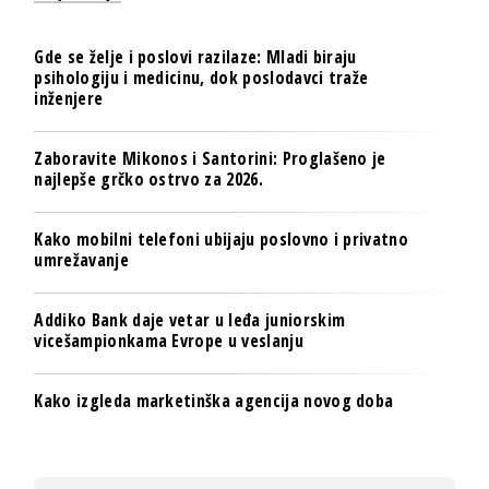
Gde se želje i poslovi razilaze: Mladi biraju
psihologiju i medicinu, dok poslodavci traže
inženjere
Zaboravite Mikonos i Santorini: Proglašeno je
najlepše grčko ostrvo za 2026.
Kako mobilni telefoni ubijaju poslovno i privatno
umrežavanje
Addiko Bank daje vetar u leđa juniorskim
vicešampionkama Evrope u veslanju
Kako izgleda marketinška agencija novog doba