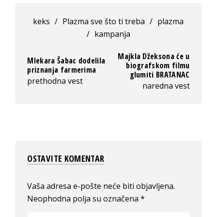
keks
/
Plazma sve što ti treba
/
plazma
/
kampanja
Majkla Džeksona će u
Mlekara Šabac dodelila
biografskom filmu
priznanja farmerima
glumiti BRATANAC
prethodna vest
naredna vest
OSTAVITE KOMENTAR
Vaša adresa e-pošte neće biti objavljena.
Neophodna polja su označena
*