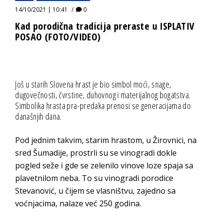
14/10/2021 | 10:41
0
Kad porodična tradicija preraste u ISPLATIV
POSAO (FOTO/VIDEO)
Još u starih Slovena hrast je bio simbol moći, snage,
dugovečnosti, čvrstine, duhovnog i materijalnog bogatstva.
Simbolika hrasta pra-predaka prenosi se generacijama do
današnjih dana.
Pod jednim takvim, starim hrastom, u Žirovnici, na
sred Šumadije, prostrli su se vinogradi dokle
pogled seže i gde se zelenilo vinove loze spaja sa
plavetnilom neba. To su vinogradi porodice
Stevanović, u čijem se vlasništvu, zajedno sa
voćnjacima, nalaze već 250 godina.