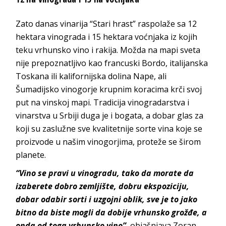
Zato danas vinarija “Stari hrast” raspolaže sa 12
hektara vinograda i 15 hektara voćnjaka iz kojih
teku vrhunsko vino i rakija. Možda na mapi sveta
nije prepoznatljivo kao francuski Bordo, italijanska
Toskana ili kalifornijska dolina Nape, ali
Šumadijsko vinogorje krupnim koracima krči svoj
put na vinskoj mapi. Tradicija vinogradarstva i
vinarstva u Srbiji duga je i bogata, a dobar glas za
koji su zaslužne sve kvalitetnije sorte vina koje se
proizvode u našim vinogorjima, proteže se širom
planete.
“Vino se pravi u vinogradu, tako da morate da
izaberete dobro zemljište, dobru ekspoziciju,
dobar odabir sorti i uzgojni oblik, sve je to jako
bitno da biste mogli da dobije vrhunsko grožđe, a
onda od toga vrhunsko vino”
, objašnjava Zoran