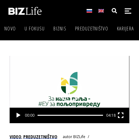
NOVO
U FOKUSU
BIZNIS
PREDUZETNIŠTVO
KARIJERA
Video
Player
00:00
04:18
VIDEO
PREDUZETNIŠTVO
autor
BIZLife
,