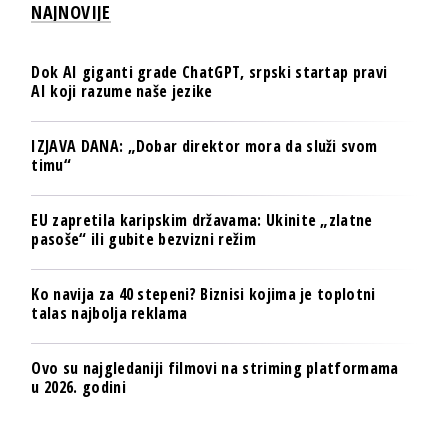
NAJNOVIJE
Dok AI giganti grade ChatGPT, srpski startap pravi
AI koji razume naše jezike
IZJAVA DANA: „Dobar direktor mora da služi svom
timu“
EU zapretila karipskim državama: Ukinite „zlatne
pasoše“ ili gubite bezvizni režim
Ko navija za 40 stepeni? Biznisi kojima je toplotni
talas najbolja reklama
Ovo su najgledaniji filmovi na striming platformama
u 2026. godini