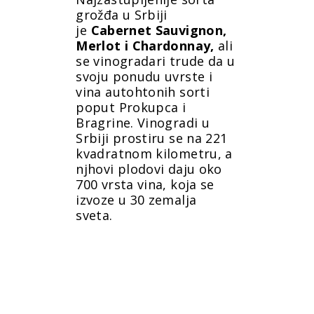
grožđa u Srbiji
je
Cabernet Sauvignon,
Merlot i Chardonnay,
ali
se vinogradari trude da u
svoju ponudu uvrste i
vina autohtonih sorti
poput Prokupca i
Bragrine.
Vinogradi u
Srbiji prostiru se na
221
kvadratnom kilometru, a
njhovi plodovi daju oko
700 vrsta vina, koja se
izvoze u 30 zemalja
sveta.