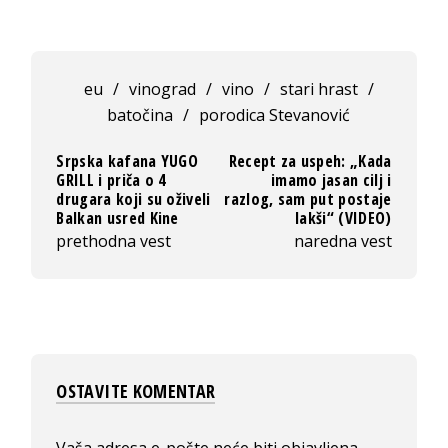
eu
/
vinograd
/
vino
/
stari hrast
/
batočina
/
porodica Stevanović
Srpska kafana YUGO
Recept za uspeh: „Kada
GRILL i priča o 4
imamo jasan cilj i
drugara koji su oživeli
razlog, sam put postaje
Balkan usred Kine
lakši“ (VIDEO)
prethodna vest
naredna vest
OSTAVITE KOMENTAR