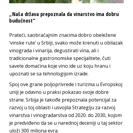
„Naša država prepoznala da vinarstvo ima dobru
budućnost“
Prateći, saobraćajnim znacima dobro obeležene
‘vinske rute’ u Srbiji, svako može krenuti u obilazak
vinograda i vinarija, degustirati vina, ali i
tradicionalne gastronomske specijalitete, čuti
savete domaćina koje vino ide uz koju hranu i
upoznati se sa tehnologijom izrade.
Spoj ove grane poljoprivrede i turizma u Evropskoj
uniji je odavno u praksi pokazao svoje dobre
strane. Srbija je takođe prepoznala potencijal za
razvoj u toj oblasti i usvojila Strategiju za razvoj
vinarstva i vinogradarstva od 2020. do 2030, kojom
je predviđeno da se u narednoj deceniji u taj sektor
uloži 300 miliona evra.