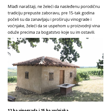
Mlađi naraštaji, ne želeći da nasleđenu porodičnu
tradiciju prepuste zaboravu, pre 15-tak godina
počeli su da zanavljaju i proširuju vinograde i
voćnjake, želeći da se uspehom u proizvodnji vina
oduže precima za bogatstvo koje su im ostavili.
12 ha vinograda i 15 ha voćnjaka