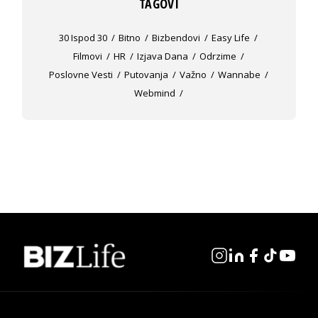
TAGOVI
30 Ispod 30
Bitno
Bizbendovi
Easy Life
Filmovi
HR
Izjava Dana
Odrzime
Poslovne Vesti
Putovanja
Važno
Wannabe
Webmind