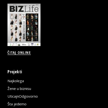
ČITAJ ONLINE
Projekti
Najkolega
Žene u biznisu
UticajnOdgovorno
Šta jedemo