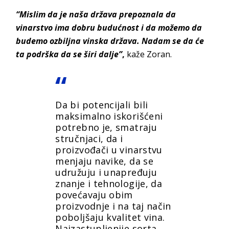
“Mislim da je naša država prepoznala da
vinarstvo ima dobru budućnost i da možemo da
budemo ozbiljna vinska država. Nadam se da će
ta podrška da se širi dalje”
,
kaže Zoran.
Da bi potencijali bili
maksimalno iskorišćeni
potrebno je, smatraju
stručnjaci,
da i
proizvođači u vinarstvu
menjaju navike, da se
udružuju i unapređuju
znanje i tehnologije, da
povećavaju obim
proizvodnje i na taj način
poboljšaju kvalitet vina.
Najzastupljenije sorta