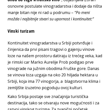
osnovne postulate vinogradarstva i dodaje da ništa
manje bitan nije ni rad u podrumu –
“Po meni
možda i najbitnije stvari su upornost i kontinuitet:”
Vinski turizam
Kontinuitet vinogradarstva u Srbiji potvrđuje i
činjenica da prvi pisani tragovi o gajenju vinove
loze na našem prostoru datiraju iz trećeg veka, kad
je rimski car Marko Aurelije Prob podigao prve
vinograde na južnim obodima Fruške gore. Danas
se vinova loza uzgaja na oko 20 hiljada hektara u
Srbiji, koja ima 77 vinogorja, a blagotvorna klima i
zemljište izuzetno pogoduju ovoj kulturi.
Kako Srbija postaje sve značajnija turistička
destinacija, tako se otvaraju nove mogućnosti i za
razvoj vinskog turizma. Za zvanični početak