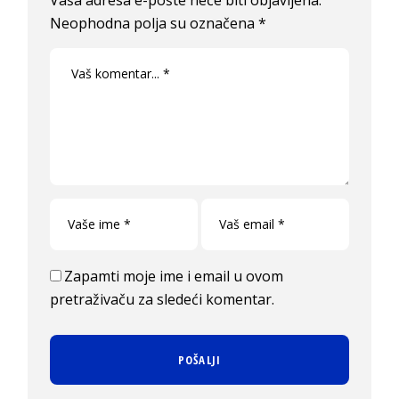
Vaša adresa e-pošte neće biti objavljena.
Neophodna polja su označena
*
Zapamti moje ime i email u ovom
pretraživaču za sledeći komentar.