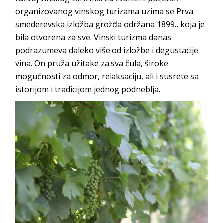
organizovanog vinskog turizama uzima se Prva
smederevska izložba grožđa održana 1899., koja je
bila otvorena za sve. Vinski turizma danas
podrazumeva daleko više od izložbe i degustacije
vina. On pruža užitake za sva čula, široke
mogućnosti za odmor, relaksaciju, ali i susrete sa
istorijom i tradicijom jednog podneblja.