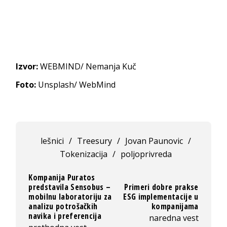
Izvor:
WEBMIND/ Nemanja Kuč
Foto:
Unsplash/ WebMind
lešnici
/
Treesury
/
Jovan Paunovic
/
Tokenizacija
/
poljoprivreda
Kompanija Puratos
predstavila Sensobus –
Primeri dobre prakse
mobilnu laboratoriju za
ESG implementacije u
analizu potrošačkih
kompanijama
navika i preferencija
naredna vest