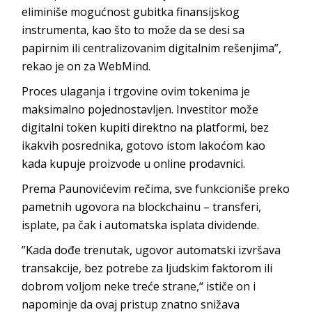
eliminiše mogućnost gubitka finansijskog
instrumenta, kao što to može da se desi sa
papirnim ili centralizovanim digitalnim rešenjima”,
rekao je on za WebMind.
Proces ulaganja i trgovine ovim tokenima je
maksimalno pojednostavljen. Investitor može
digitalni token kupiti direktno na platformi, bez
ikakvih posrednika, gotovo istom lakoćom kao
kada kupuje proizvode u online prodavnici.
Prema Paunovićevim rečima, sve funkcioniše preko
pametnih ugovora na blockchainu – transferi,
isplate, pa čak i automatska isplata dividende.
”Kada dođe trenutak, ugovor automatski izvršava
transakcije, bez potrebe za ljudskim faktorom ili
dobrom voljom neke treće strane,“ ističe on i
napominje da ovaj pristup znatno snižava