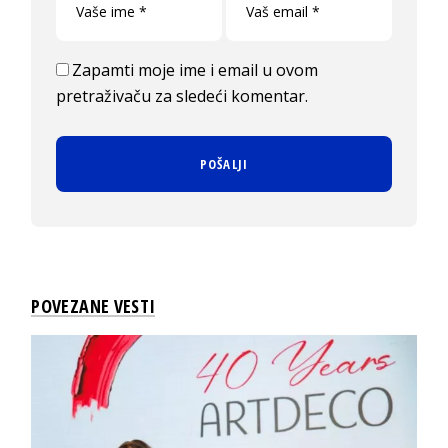
Zapamti moje ime i email u ovom
pretraživaču za sledeći komentar.
POVEZANE VESTI