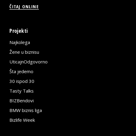
ČITAJ ONLINE
Projekti
Najkolega
Žene u biznisu
UticajnOdgovorno
Šta jedemo
30 ispod 30
Tasty Talks
BIZBendovi
BMW biznis liga
Bizlife Week