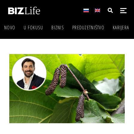
NOVO
U FOKUSU
BIZNIS
PREDUZETNIŠTVO
KARIJERA