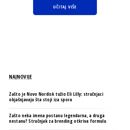
UČITAJ VIŠE
NAJNOVIJE
Zašto je Novo Nordisk tužio Eli Lilly: stručnjaci
objašnjavaju šta stoji iza spora
Zašto neka imena postanu legendarna, a druga
nestanu? Stručnjak za brending otkriva formulu