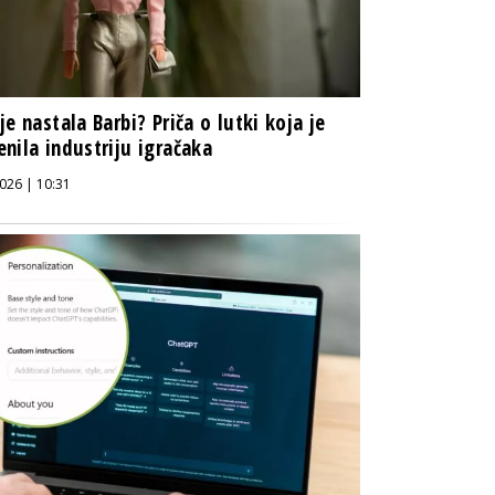
je nastala Barbi? Priča o lutki koja je
nila industriju igračaka
026 | 10:31