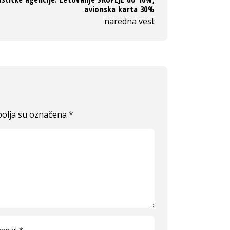
avionska karta 30%
naredna vest
olja su označena
*