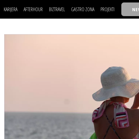
KARIJERA
AFTERHOUR
BIZTRAVEL
GASTRO ZONA
PROJEKTI
NE
POSAO
FILM I SCENA
NAJKOLEGA
LJUDI (HR)
KNJIGE
TASTY TALKS
POSAO
FILM I SCENA
NAJKOLEGA
JE
MOJ UGAO
AUTO SVET
30 ISPOD 30
LJUDI (HR)
KNJIGE
TASTY TALKS
USAVRŠAVANJE
STIL
BACK TO OFFICE/SCHOOL
JE
MOJ UGAO
AUTO SVET
30 ISPOD 30
KNOW-HOW
WELLBEING
BIZBENDOVI
USAVRŠAVANJE
STIL
BACK TO OFFICE/SCHOOL
BIZKOLEGIJUM
KNOW-HOW
WELLBEING
BIZBENDOVI
BMW BIZNIS LIGA
BIZKOLEGIJUM
BIZLIFE WEEK
BMW BIZNIS LIGA
IZJAVA GODINE
BIZLIFE WEEK
IZJAVA GODINE