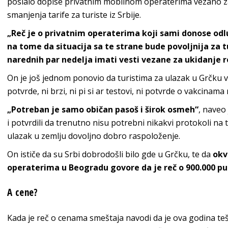
poslalo dopise privatnim mobilnom operaterima vezano z
smanjenja tarife za turiste iz Srbije.
„Reč je o privatnim operaterima koji sami donose odl
na tome da situacija sa te strane bude povoljnija za t
narednih par nedelja imati vesti vezane za ukidanje 
On je još jednom ponovio da turistima za ulazak u Grčku 
potvrde, ni brzi, ni pi si ar testovi, ni potvrde o vakcinama 
„Potreban je samo običan pasoš i širok osmeh“
, naveo 
i potvrdili da trenutno nisu potrebni nikakvi protokoli na 
ulazak u zemlju dovoljno dobro raspoloženje.
On ističe da su Srbi dobrodošli bilo gde u Grčku, te da
okvi
operaterima u Beogradu govore da je reč o 900.000 pu
A cene?
Kada je reč o cenama smeštaja navodi da je ova godina teš