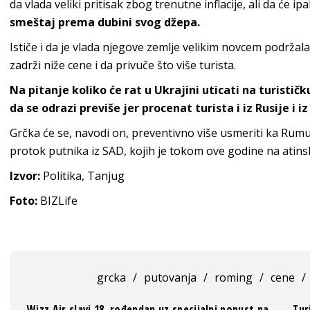
da vlada veliki pritisak zbog trenutne inflacije, ali da će ip
smeštaj prema dubini svog džepa.
Ističe i da je vlada njegove zemlje velikim novcem podržala
zadrži niže cene i da privuče što više turista.
Na pitanje koliko će rat u Ukrajini uticati na turistič
da se odrazi previše jer procenat turista i iz Rusije i iz
Grčka će se, navodi on, preventivno više usmeriti ka Rumunij
protok putnika iz SAD, kojih je tokom ove godine na atinsk
Izvor:
Politika, Tanjug
Foto:
BIZLife
grcka
/
putovanja
/
roming
/
cene
/
Wizz Air slavi 18. rođendan uz specijalni popust na
Tur