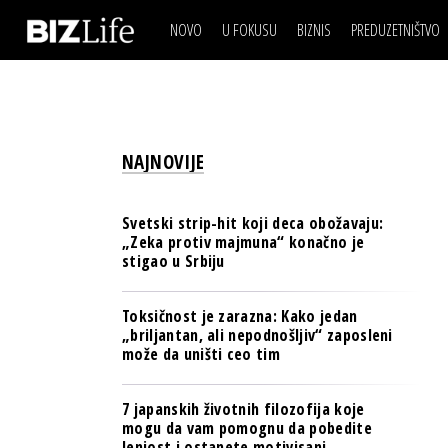
NOVO
U FOKUSU
BIZNIS
PREDUZETNIŠTVO
IZJAVA DANA
BIZNIS SCENA
VIDEO
REAL ESTATE
IZJAVA DANA
BIZNIS SCENA
BREND I KOMUNIKACI
VIDEO
REAL ESTATE
ESG & ENERGY
NAJNOVIJE
BREND I KOMUNIKACI
BANKE
ESG & ENERGY
OSIGURANJE
Svetski strip-hit koji deca obožavaju:
BANKE
„Zeka protiv majmuna“ konačno je
TECH I AI
stigao u Srbiju
OSIGURANJE
BIZNIS & SPORT
TECH I AI
Toksičnost je zarazna: Kako jedan
PULS REGIONA
„briljantan, ali nepodnošljiv“ zaposleni
BIZNIS & SPORT
može da uništi ceo tim
NOVO NA RAFU
PULS REGIONA
7 japanskih životnih filozofija koje
NOVO NA RAFU
mogu da vam pomognu da pobedite
lenjost i ostanete motivisani