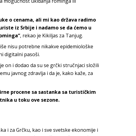
a mogućnost ukidanja rominga ili
uke o cenama, ali mi kao država radimo
uriste iz Srbije i nadamo se da ćemo u
rominga“
, rekao je Kikiljas za Tanjug.
više nisu potrebne nikakve epidemiološke
ni digitalni pasoši.
je on i dodao da su se grčki stručnjaci složili
temu javnog zdravlja i da je, kako kaže, za
rne procene sa sastanka sa turističkim
tnika u toku ove sezone.
ka i za Grčku, kao i sve svetske ekonomije i