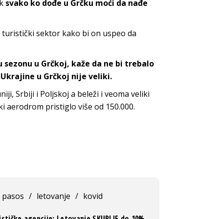
ak
svako ko dođe u Grčku moći da nađe
 turistički sektor kako bi on uspeo da
ku sezonu u Grčkoj, kaže da ne bi trebalo
 Ukrajine u Grčkoj nije veliki.
i, Srbiji i Poljskoj a beleži i veoma veliki
i aerodrom pristiglo više od 150.000.
pasos
/
letovanje
/
kovid
ističke agencije: Letovanje SKUPLJE do 10%,