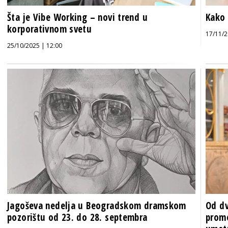
Šta je Vibe Working – novi trend u
Kako 
korporativnom svetu
17/11/2
25/10/2025 | 12:00
Jagoševa nedelja u Beogradskom dramskom
Od dv
pozorištu od 23. do 28. septembra
promo