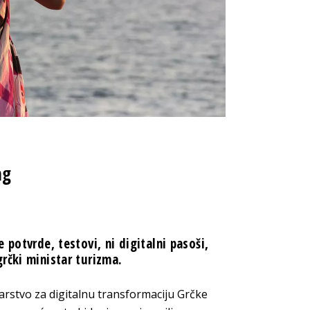
ng
 potvrde, testovi, ni digitalni pasoši,
rčki ministar turizma.
istarstvo za digitalnu transformaciju Grčke