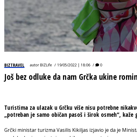
BIZTRAVEL
autor
BIZLife
19/05/2022 | 18:06
0
Još bez odluke da nam Grčka ukine romi
Turistima za ulazak u Grčku više nisu potrebne nikakve
„potreban je samo običan pasoš i širok osmeh“, kaže g
Grčki ministar turizma Vasilis Kikiljas izjavio je da je Min