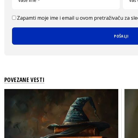
Zapamti moje ime i email u ovom pretraživaču za sl
POVEZANE VESTI