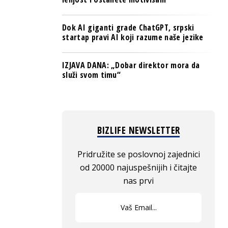
Dok AI giganti grade ChatGPT, srpski
startap pravi AI koji razume naše jezike
IZJAVA DANA: „Dobar direktor mora da
služi svom timu“
BIZLIFE NEWSLETTER
Pridružite se poslovnoj zajednici
od 20000 najuspešnijih i čitajte
nas prvi