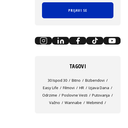
PRIJAVI SE
TAGOVI
30 Ispod 30
Bitno
Bizbendovi
Easy Life
Filmovi
HR
Izjava Dana
Odrzime
Poslovne Vesti
Putovanja
Važno
Wannabe
Webmind