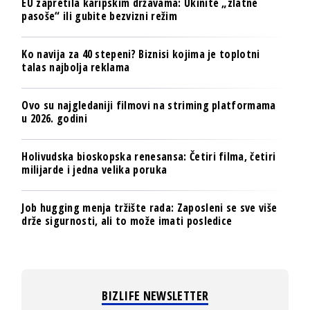
EU zapretila karipskim državama: Ukinite „zlatne
pasoše“ ili gubite bezvizni režim
Ko navija za 40 stepeni? Biznisi kojima je toplotni
talas najbolja reklama
Ovo su najgledaniji filmovi na striming platformama
u 2026. godini
Holivudska bioskopska renesansa: Četiri filma, četiri
milijarde i jedna velika poruka
Job hugging menja tržište rada: Zaposleni se sve više
drže sigurnosti, ali to može imati posledice
BIZLIFE NEWSLETTER