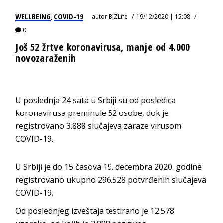
WELLBEING
COVID-19
autor
BIZLife
19/12/2020 | 15:08
,
0
Još 52 žrtve koronavirusa, manje od 4.000
novozaraženih
U poslednja 24 sata u Srbiji su od posledica
koronavirusa preminule 52 osobe, dok je
registrovano 3.888 slučajeva zaraze virusom
COVID-19.
U Srbiji je do 15 časova 19. decembra 2020. godine
registrovano ukupno 296.528 potvrđenih slučajeva
COVID-19.
Od poslednjeg izveštaja testirano je 12.578