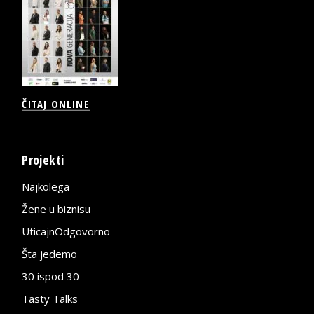
ČITAJ ONLINE
Projekti
Najkolega
Žene u biznisu
UticajnOdgovorno
Šta jedemo
30 ispod 30
Tasty Talks