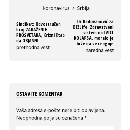
koronavirus
/
Srbija
Dr Radovanović za
Sindikat: Udvostručen
BIZLife: Zdravstveni
broj ZARAŽENIH
sistem na IVICI
PROSVETARA, Krizni štab
KOLAPSA, moralo je
da OBJASNI
brže da se reaguje
prethodna vest
naredna vest
OSTAVITE KOMENTAR
Vaša adresa e-pošte neće biti objavljena.
Neophodna polja su označena
*