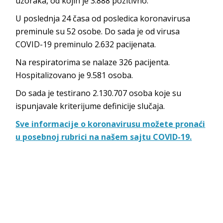
uzoraka, od kojih je 3.888 pozitivno.
U poslednja 24 časa od posledica koronavirusa
preminule su 52 osobe. Do sada je od virusa
COVID-19 preminulo 2.632‬ pacijenata.
Na respiratorima se nalaze 326 pacijenta.
Hospitalizovano je 9.581 osoba.
Do sada je testirano 2.130.707 osoba koje su
ispunjavale kriterijume definicije slučaja.
Sve informacije o koronavirusu možete pronaći
u posebnoj rubrici na našem sajtu COVID-19.