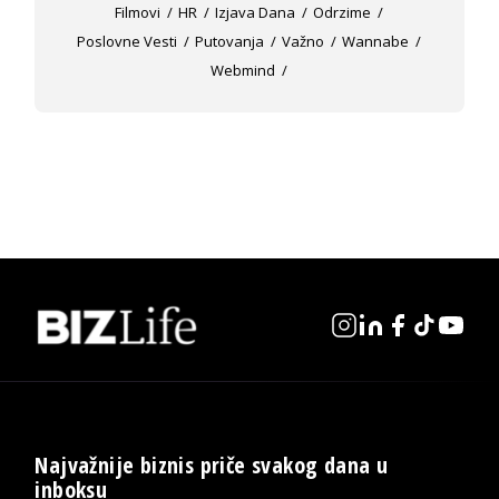
Filmovi
HR
Izjava Dana
Odrzime
Poslovne Vesti
Putovanja
Važno
Wannabe
Webmind
Najvažnije biznis priče svakog dana u
inboksu