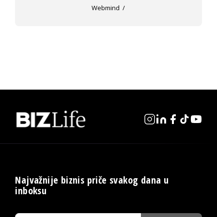
Webmind
Najvažnije biznis priče svakog dana u
inboksu