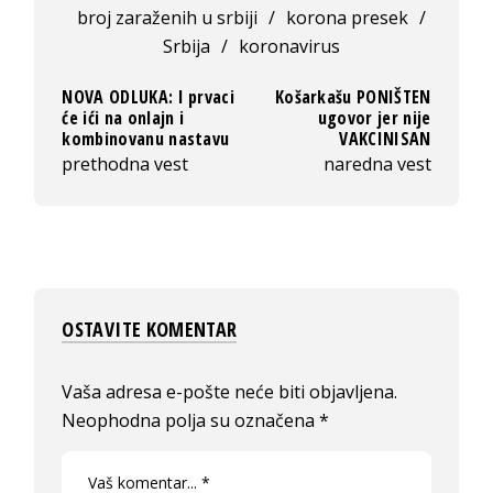
broj zaraženih u srbiji
/
korona presek
/
Srbija
/
koronavirus
NOVA ODLUKA: I prvaci
Košarkašu PONIŠTEN
će ići na onlajn i
ugovor jer nije
kombinovanu nastavu
VAKCINISAN
prethodna vest
naredna vest
OSTAVITE KOMENTAR
Vaša adresa e-pošte neće biti objavljena.
Neophodna polja su označena
*