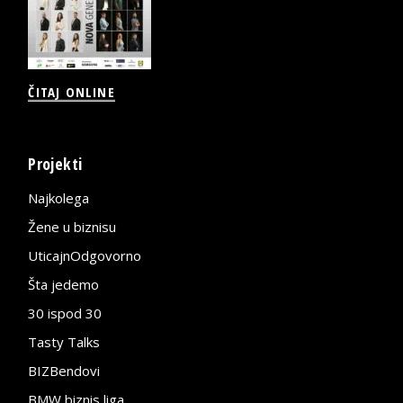
ČITAJ ONLINE
Projekti
Najkolega
Žene u biznisu
UticajnOdgovorno
Šta jedemo
30 ispod 30
Tasty Talks
BIZBendovi
BMW biznis liga