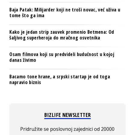
Baja Patak: Milijarder koji ne troši novac, već uživa u
tome što ga ima
Kako je jedan strip zauvek promenio Betmena: Od
šaljivog superheroja do mračnog osvetnika
Osam filmova koji su predvideli budućnost u kojoj
danas živimo
Bacamo tone hrane, a srpski startap je od toga
napravio biznis
BIZLIFE NEWSLETTER
Pridružite se poslovnoj zajednici od 20000