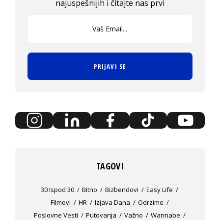
najuspešnijih i čitajte nas prvi
PRIJAVI SE
TAGOVI
30 Ispod 30
Bitno
Bizbendovi
Easy Life
Filmovi
HR
Izjava Dana
Odrzime
Poslovne Vesti
Putovanja
Važno
Wannabe