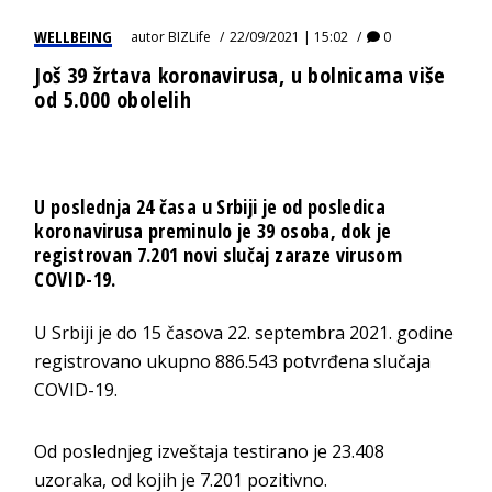
WELLBEING
autor
BIZLife
22/09/2021 | 15:02
0
Još 39 žrtava koronavirusa, u bolnicama više
od 5.000 obolelih
U poslednja 24 časa u Srbiji je od posledica
koronavirusa preminulo je 39 osoba, dok je
registrovan 7.201 novi slučaj zaraze virusom
COVID-19.
U Srbiji je do 15 časova 22. septembra 2021. godine
registrovano ukupno 886.543 potvrđena slučaja
COVID-19.
Od poslednjeg izveštaja testirano je 23.408
uzoraka, od kojih je 7.201 pozitivno.