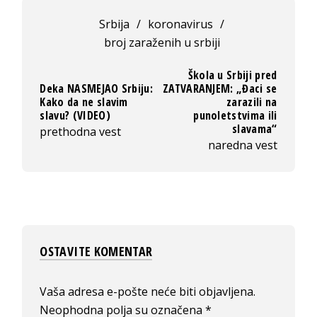
Srbija
/
koronavirus
/
broj zaraženih u srbiji
Škola u Srbiji pred
Deka NASMEJAO Srbiju:
ZATVARANJEM: „Đaci se
Kako da ne slavim
zarazili na
slavu? (VIDEO)
punoletstvima ili
slavama“
prethodna vest
naredna vest
OSTAVITE KOMENTAR
Vaša adresa e-pošte neće biti objavljena.
Neophodna polja su označena
*