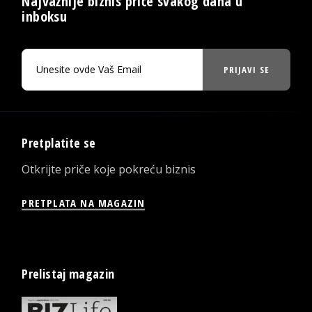
Najvažnije biznis priče svakog dana u
inboksu
PRIJAVI SE
Pretplatite se
Otkrijte priče koje pokreću biznis
PRETPLATA NA MAGAZIN
Prelistaj magazin