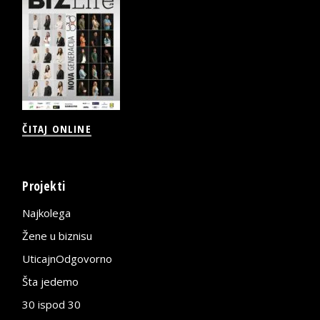
ČITAJ ONLINE
Projekti
Najkolega
Žene u biznisu
UticajnOdgovorno
Šta jedemo
30 ispod 30