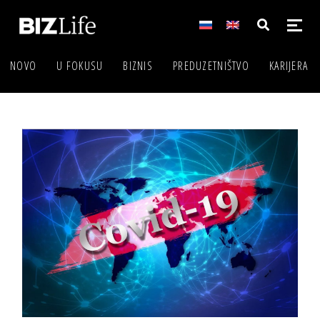
NOVO
U FOKUSU
BIZNIS
PREDUZETNIŠTVO
KARIJERA