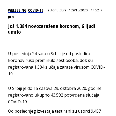
WELLBEING
COVID-19
autor
BIZLife
29/10/2020 | 14:52
,
0
Još 1.384 novozaražena koronom, 6 ljudi
umrlo
U poslednja 24 sata u Srbiji je od posledica
koronavirusa preminulo šest osoba, dok su
registrovana 1.384 slučaja zaraze virusom COVID-
19.
U Srbiji je do 15 časova 29. oktobra 2020. godine
registrovano ukupno 43.592 potvrđena slučaja
COVID-19.
Od poslednjeg izveštaja testirani su uzorci 9.457