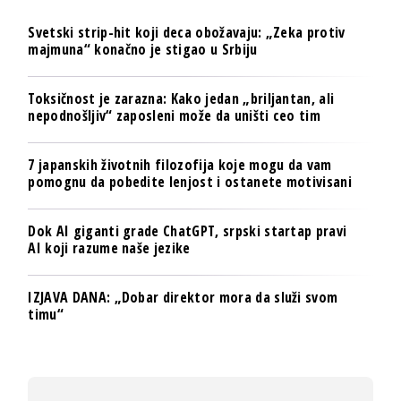
Svetski strip-hit koji deca obožavaju: „Zeka protiv
majmuna“ konačno je stigao u Srbiju
Toksičnost je zarazna: Kako jedan „briljantan, ali
nepodnošljiv“ zaposleni može da uništi ceo tim
7 japanskih životnih filozofija koje mogu da vam
pomognu da pobedite lenjost i ostanete motivisani
Dok AI giganti grade ChatGPT, srpski startap pravi
AI koji razume naše jezike
IZJAVA DANA: „Dobar direktor mora da služi svom
timu“