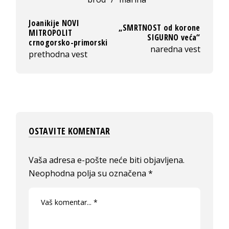
Joanikije NOVI
„SMRTNOST od korone
MITROPOLIT
SIGURNO veća“
crnogorsko-primorski
naredna vest
prethodna vest
OSTAVITE KOMENTAR
Vaša adresa e-pošte neće biti objavljena.
Neophodna polja su označena
*