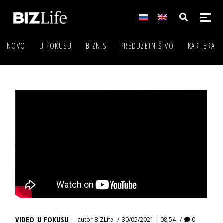
NOVO
U FOKUSU
BIZNIS
PREDUZETNIŠTVO
KARIJERA
VIDEO
U FOKUSU
autor
BIZLife
30/05/2021 | 08:54
0
,