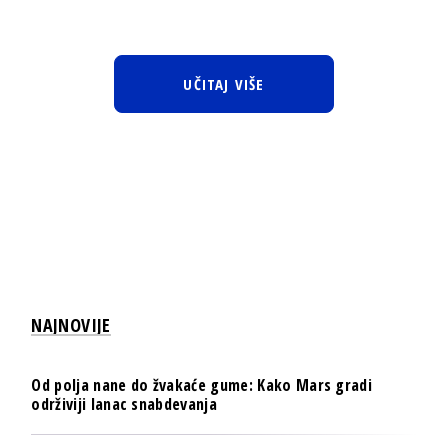
UČITAJ VIŠE
NAJNOVIJE
Od polja nane do žvakaće gume: Kako Mars gradi
održiviji lanac snabdevanja