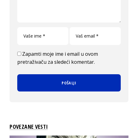
Zapamti moje ime i email u ovom
pretraživaču za sledeći komentar.
POVEZANE VESTI