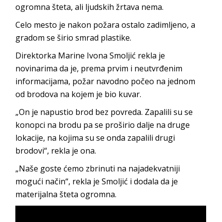
ogromna šteta, ali ljudskih žrtava nema.
Celo mesto je nakon požara ostalo zadimljeno, a
gradom se širio smrad plastike.
Direktorka Marine Ivona Smoljić rekla je
novinarima da je, prema prvim i neutvrđenim
informacijama, požar navodno počeo na jednom
od brodova na kojem je bio kuvar.
„On je napustio brod bez povreda. Zapalili su se
konopci na brodu pa se proširio dalje na druge
lokacije, na kojima su se onda zapalili drugi
brodovi“, rekla je ona.
„Naše goste ćemo zbrinuti na najadekvatniji
mogući način“, rekla je Smoljić i dodala da je
materijalna šteta ogromna.