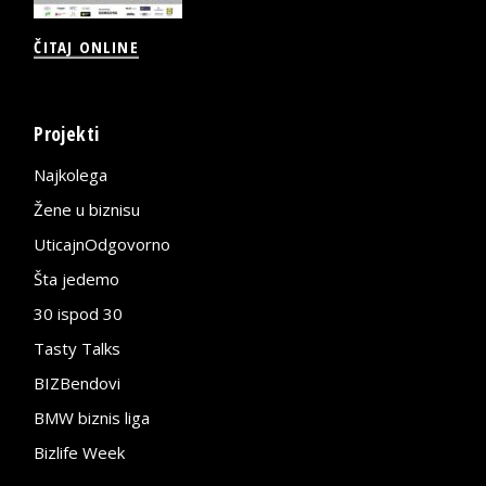
ČITAJ ONLINE
Projekti
Najkolega
Žene u biznisu
UticajnOdgovorno
Šta jedemo
30 ispod 30
Tasty Talks
BIZBendovi
BMW biznis liga
Bizlife Week