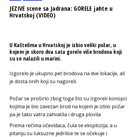
JEZIVE scene sa Jadrana: GORELE jahte u
Hrvatskoj (VIDEO)
U Kaštelima u Hrvatskoj je izbio veliki požar, u
kojem je skoro dva sata gorelo više brodova koji
su se nalazili u marini.
Izgorelo je ukupno pet brodova na dve lokacije, ali
je dosta onih koji su nagoreli.
Požar se proširio zbog toga što su izgoreli konopci
kojima je bio zavezan brod na kojem je izbio požar
pa je tako vatra zahvatila i druga plovila.
Prema rečima očevidaca, čula se eksplozija, a u
pitanju su luksuzne jedrilice te se očekuje i