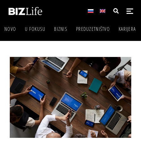
NOVO
U FOKUSU
BIZNIS
PREDUZETNIŠTVO
KARIJERA