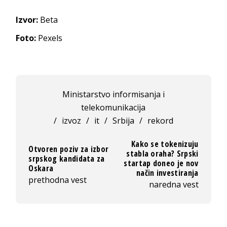
Izvor:
Beta
Foto:
Pexels
Ministarstvo informisanja i
telekomunikacija
/
izvoz
/
it
/
Srbija
/
rekord
Kako se tokenizuju
Otvoren poziv za izbor
stabla oraha? Srpski
srpskog kandidata za
startap doneo je nov
Oskara
način investiranja
prethodna vest
naredna vest