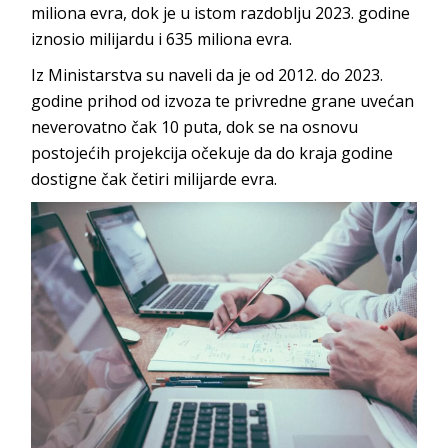
miliona evra, dok je u istom razdoblju 2023. godine
iznosio milijardu i 635 miliona evra.
Iz Ministarstva su naveli da je od 2012. do 2023.
godine prihod od izvoza te privredne grane uvećan
neverovatno čak 10 puta, dok se na osnovu
postojećih projekcija očekuje da do kraja godine
dostigne čak četiri milijarde evra.