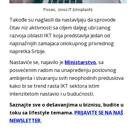
Posao, izvoz IT (Unsplash)
Takođe su naglasili da nastavljaju da sprovode
čitav niz aktivnosti sa ciljem daljeg ubrzanog
razvoja oblasti IKT koja predstavlja jedan od
najsnažnijih zamajaca celokupnog privrednog
napretka Srbije.
Nastaviće se, najavilo je
Ministarstvo
, sa
posvećenim radom na unapređenju poslovnog
ambijenta i stvaranju svih neophodnih preduslova
kako bi se trend rasta IKT sektora istim
intenzitetom nastavio i u budućnosti.
Saznajte sve o dešavanjima u biznisu, budite u
toku sa lifestyle temama.
PRIJAVITE SE NA NAŠ
NEWSLETTER
.