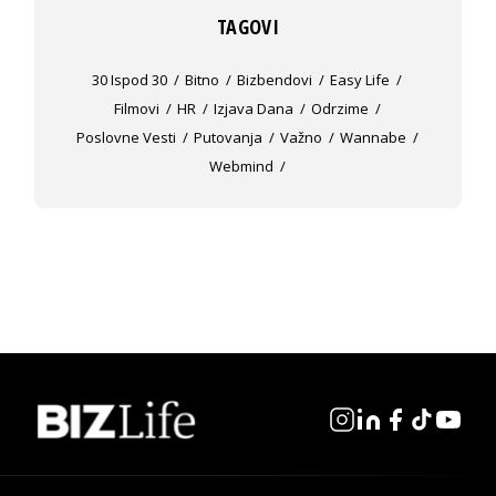
TAGOVI
30 Ispod 30
Bitno
Bizbendovi
Easy Life
Filmovi
HR
Izjava Dana
Odrzime
Poslovne Vesti
Putovanja
Važno
Wannabe
Webmind