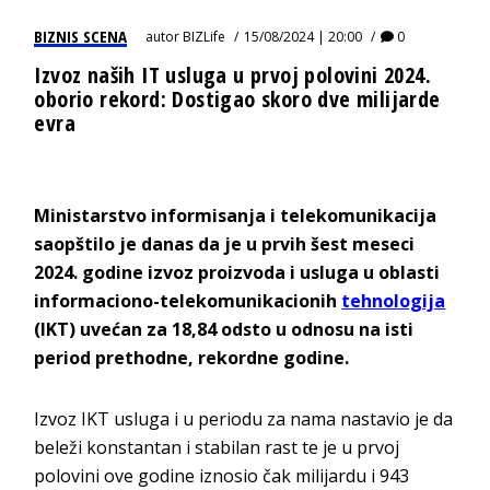
BIZNIS SCENA
autor
BIZLife
15/08/2024 | 20:00
0
Izvoz naših IT usluga u prvoj polovini 2024.
oborio rekord: Dostigao skoro dve milijarde
evra
Ministarstvo informisanja i telekomunikacija
saopštilo je danas da je u prvih šest meseci
2024. godine izvoz proizvoda i usluga u oblasti
informaciono-telekomunikacionih
tehnologija
(IKT) uvećan za 18,84 odsto u odnosu na isti
period prethodne, rekordne godine.
Izvoz IKT usluga i u periodu za nama nastavio je da
beleži konstantan i stabilan rast te je u prvoj
polovini ove godine iznosio čak milijardu i 943