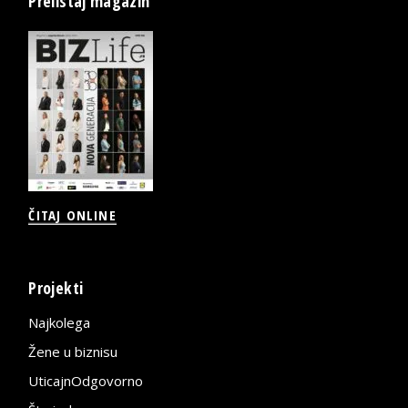
Prelistaj magazin
ČITAJ ONLINE
Projekti
Najkolega
Žene u biznisu
UticajnOdgovorno