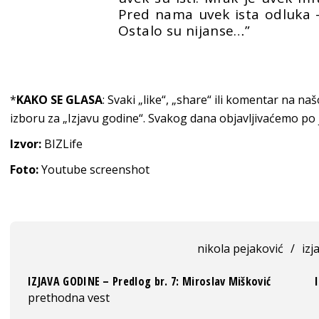
Pred nama uvek ista odluka – i
Ostalo su nijanse…”
*
KAKO SE GLASA
: Svaki „like“, „share“ ili komentar na na
izboru za „Izjavu godine“. Svakog dana objavljivaćemo po
Izvor:
BIZLife
Foto:
Youtube screenshot
nikola pejaković
/
izj
IZJAVA GODINE – Predlog br. 7: Miroslav Mišković
prethodna vest