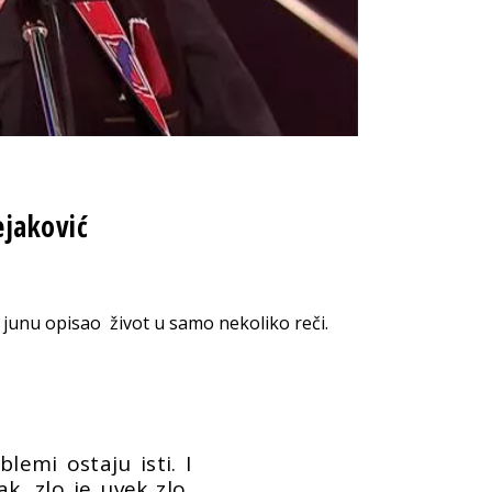
ejaković
u junu opisao život u samo nekoliko reči.
lemi ostaju isti. I
k, zlo je uvek zlo.