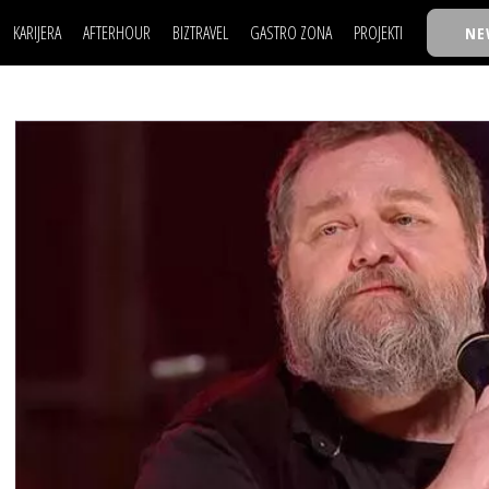
KARIJERA
AFTERHOUR
BIZTRAVEL
GASTRO ZONA
PROJEKTI
NE
POSAO
FILM I SCENA
NAJKOLEGA
LJUDI (HR)
KNJIGE
TASTY TALKS
POSAO
FILM I SCENA
NAJKOLEGA
JE
MOJ UGAO
AUTO SVET
30 ISPOD 30
LJUDI (HR)
KNJIGE
TASTY TALKS
USAVRŠAVANJE
STIL
BACK TO OFFIC
JE
MOJ UGAO
AUTO SVET
30 ISPOD 30
KNOW-HOW
WELLBEING
BIZBENDOVI
USAVRŠAVANJE
STIL
BACK TO OFFIC
BIZKOLEGIJUM
KNOW-HOW
WELLBEING
BIZBENDOVI
BMW BIZNIS LIG
BIZKOLEGIJUM
BIZLIFE WEEK
BMW BIZNIS LIG
IZJAVA GODINE
BIZLIFE WEEK
IZJAVA GODINE