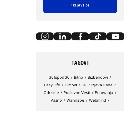
PRIJAVI SE
TAGOVI
30 Ispod 30
Bitno
Bizbendovi
Easy Life
Filmovi
HR
Izjava Dana
Odrzime
Poslovne Vesti
Putovanja
Važno
Wannabe
Webmind