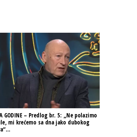
A GODINE – Predlog br. 5: „Ne polazimo
le, mi krećemo sa dna jako dubokog
a“...