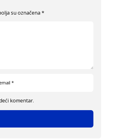
olja su označena
*
edeći komentar.