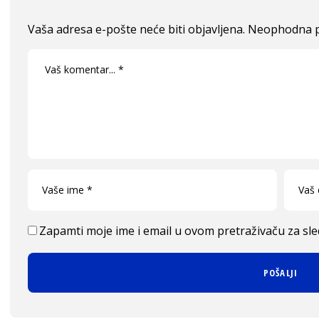
Vaša adresa e-pošte neće biti objavljena.
Neophodna p
Zapamti moje ime i email u ovom pretraživaču za sl