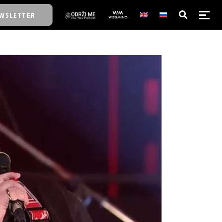
WSLETTER
E/SCHOOL
E/SCHOOL
A
A