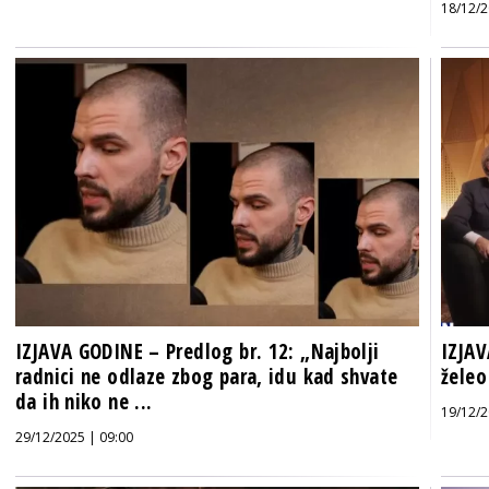
18/12/2
IZJAVA GODINE – Predlog br. 12: „Najbolji
IZJAV
radnici ne odlaze zbog para, idu kad shvate
žele
da ih niko ne ...
19/12/2
29/12/2025 | 09:00