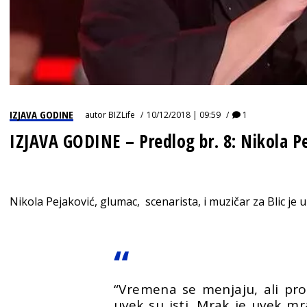
IZJAVA GODINE
autor
BIZLife
10/12/2018 | 09:59
1
IZJAVA GODINE – Predlog br. 8: Nikola P
Nikola Pejaković, glumac, scenarista, i muzičar za Blic je 
“Vremena se menjaju, ali prob
uvek su isti. Mrak je uvek mra