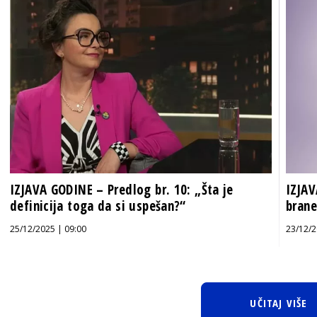
IZJAVA GODINE – Predlog br. 10: „Šta je
IZJAV
definicija toga da si uspešan?“
brane
25/12/2025 | 09:00
23/12/2
UČITAJ VIŠE