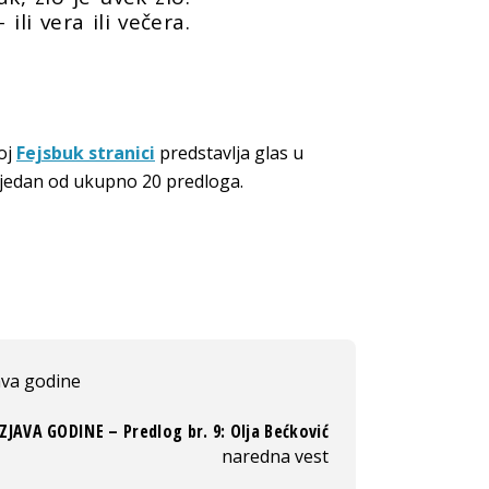
li vera ili večera.
šoj
Fejsbuk stranici
predstavlja glas u
 jedan od ukupno 20 predloga.
ava godine
IZJAVA GODINE – Predlog br. 9: Olja Bećković
naredna vest