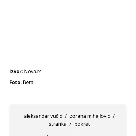
Izvor:
Nova.rs
Foto:
Beta
aleksandar vučić
/
zorana mihajlović
/
stranka
/
pokret