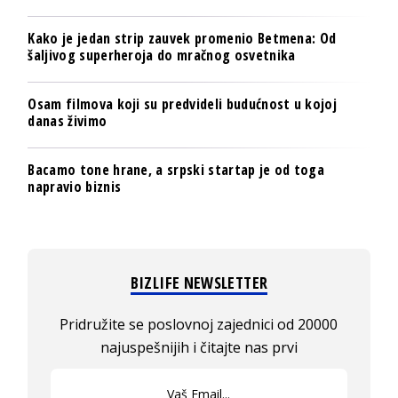
Kako je jedan strip zauvek promenio Betmena: Od
šaljivog superheroja do mračnog osvetnika
Osam filmova koji su predvideli budućnost u kojoj
danas živimo
Bacamo tone hrane, a srpski startap je od toga
napravio biznis
BIZLIFE NEWSLETTER
Pridružite se poslovnoj zajednici od 20000
najuspešnijih i čitajte nas prvi