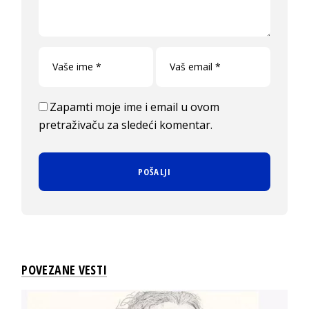
Zapamti moje ime i email u ovom
pretraživaču za sledeći komentar.
POVEZANE VESTI