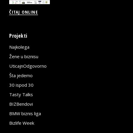
ČITAJ ONLINE
Projekti
Najkolega
Žene u biznisu
UticajnOdgovorno
Šta jedemo
30 ispod 30
Tasty Talks
BIZBendovi
BMW biznis liga
Bizlife Week