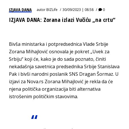
IZJAVA DANA
autor
BIZLife
30/09/2023 | 08:58
0
IZJAVA DANA: Zorana izlazi Vučiću „na crtu“
Bivša ministarka i potpredsednica Vlade Srbije
Zorana Mihajlović osnovala je pokret „Uvek za
Srbiju“ koji će, kako je do sada poznato, činiti
nekadašnja savetnica predsednika Srbije Stanislava
Pak i bivši narodni poslanik SNS Dragan Šormaz. U
izjavi za Nova.rs Zorana Mihajlović je rekla da će
njena politička organizacija biti alternativa
istrošenim političkim stavovima.