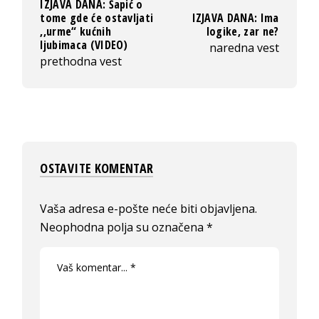
IZJAVA DANA: Šapić o
tome gde će ostavljati
IZJAVA DANA: Ima
,,urme“ kućnih
logike, zar ne?
ljubimaca (VIDEO)
naredna vest
prethodna vest
OSTAVITE KOMENTAR
Vaša adresa e-pošte neće biti objavljena.
Neophodna polja su označena
*