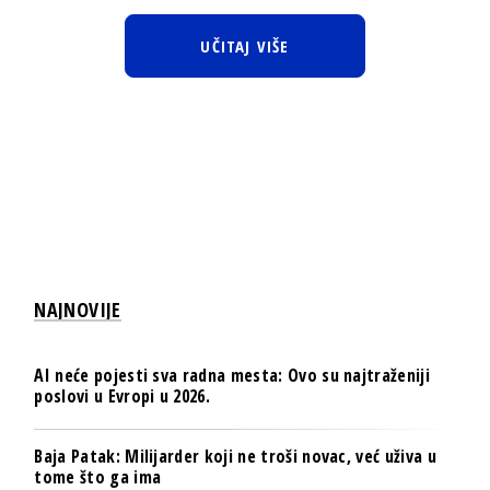
UČITAJ VIŠE
NAJNOVIJE
AI neće pojesti sva radna mesta: Ovo su najtraženiji
poslovi u Evropi u 2026.
Baja Patak: Milijarder koji ne troši novac, već uživa u
tome što ga ima