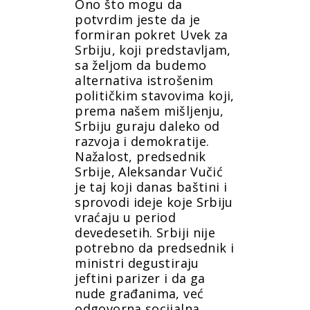
Ono što mogu da
potvrdim jeste da je
formiran pokret Uvek za
Srbiju, koji predstavljam,
sa željom da budemo
alternativa istrošenim
političkim stavovima koji,
prema našem mišljenju,
Srbiju guraju daleko od
razvoja i demokratije.
Nažalost, predsednik
Srbije, Aleksandar Vučić
je taj koji danas baštini i
sprovodi ideje koje Srbiju
vraćaju u period
devedesetih. Srbiji nije
potrebno da predsednik i
ministri degustiraju
jeftini parizer i da ga
nude građanima, već
odgovorna socijalna