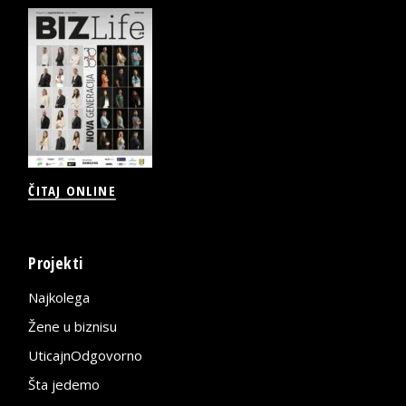
ČITAJ ONLINE
Projekti
Najkolega
Žene u biznisu
UticajnOdgovorno
Šta jedemo