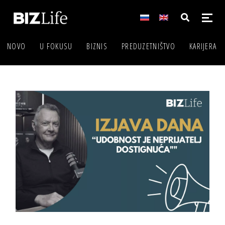
NOVO
U FOKUSU
BIZNIS
PREDUZETNIŠTVO
KARIJERA