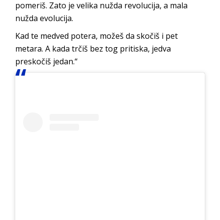
pomeriš. Zato je velika nužda revolucija, a mala
nužda evolucija.
Kad te medved potera, možeš da skočiš i pet
metara. A kada trčiš bez tog pritiska, jedva
preskočiš jedan.“