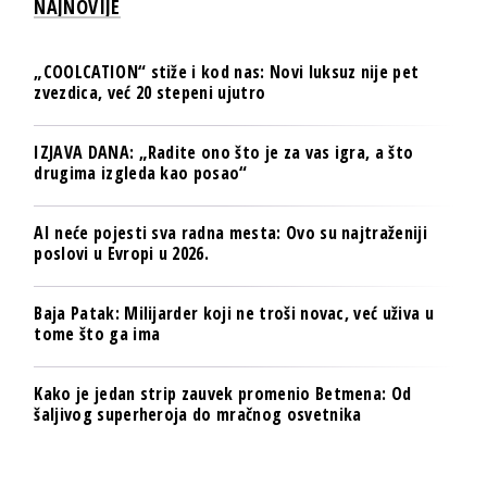
NAJNOVIJE
„COOLCATION“ stiže i kod nas: Novi luksuz nije pet
zvezdica, već 20 stepeni ujutro
IZJAVA DANA: „Radite ono što je za vas igra, a što
drugima izgleda kao posao“
AI neće pojesti sva radna mesta: Ovo su najtraženiji
poslovi u Evropi u 2026.
Baja Patak: Milijarder koji ne troši novac, već uživa u
tome što ga ima
Kako je jedan strip zauvek promenio Betmena: Od
šaljivog superheroja do mračnog osvetnika