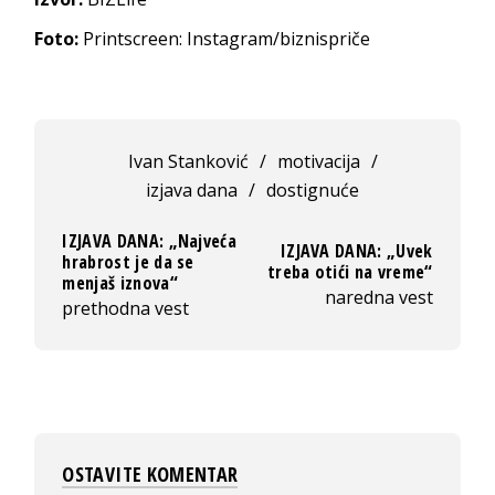
Foto:
Printscreen: Instagram/biznispriče
Ivan Stanković
/
motivacija
/
izjava dana
/
dostignuće
IZJAVA DANA: „Najveća
IZJAVA DANA: „Uvek
hrabrost je da se
treba otići na vreme“
menjaš iznova“
naredna vest
prethodna vest
OSTAVITE KOMENTAR