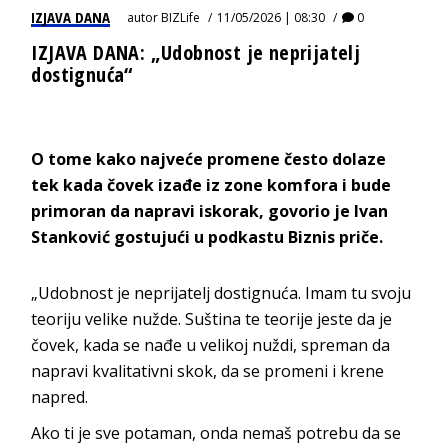
IZJAVA DANA
autor
BIZLife
11/05/2026 | 08:30
0
IZJAVA DANA: „Udobnost je neprijatelj
dostignuća“
O tome kako najveće promene često dolaze
tek kada čovek izađe iz zone komfora i bude
primoran da napravi iskorak, govorio je
Ivan
Stanković
gostujući u podkastu Biznis priče.
„Udobnost je neprijatelj dostignuća. Imam tu svoju
teoriju velike nužde. Suština te teorije jeste da je
čovek, kada se nađe u velikoj nuždi, spreman da
napravi kvalitativni skok, da se promeni i krene
napred.
Ako ti je sve potaman, onda nemaš potrebu da se