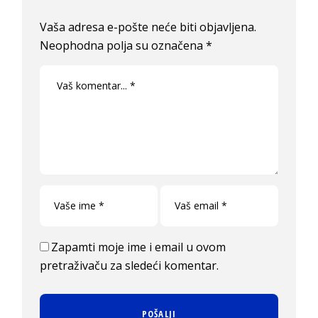
Vaša adresa e-pošte neće biti objavljena.
Neophodna polja su označena
*
Zapamti moje ime i email u ovom
pretraživaču za sledeći komentar.