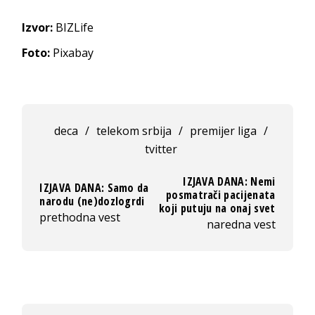
Izvor:
BIZLife
Foto:
Pixabay
deca
/
telekom srbija
/
premijer liga
/
tvitter
IZJAVA DANA: Nemi
IZJAVA DANA: Samo da
posmatrači pacijenata
narodu (ne)dozlogrdi
koji putuju na onaj svet
prethodna vest
naredna vest