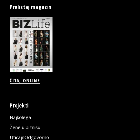
Prelistaj magazin
ČITAJ ONLINE
Projekti
Najkolega
Žene u biznisu
UticajnOdgovorno