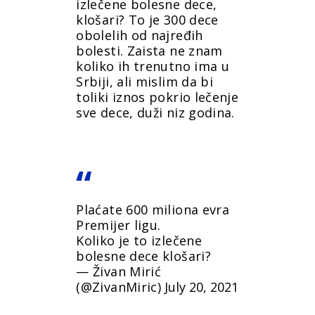
izlečene bolesne dece,
klošari? To je 300 dece
obolelih od najređih
bolesti. Zaista ne znam
koliko ih trenutno ima u
Srbiji, ali mislim da bi
toliki iznos pokrio lečenje
sve dece, duži niz godina.
Plaćate 600 miliona evra
Premijer ligu.
Koliko je to izlečene
bolesne dece klošari?
— Živan Mirić
(@ZivanMiric)
July 20, 2021