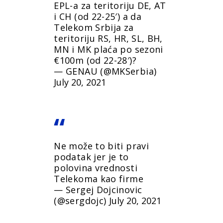
EPL-a za teritoriju DE, AT
i CH (od 22-25′) a da
Telekom Srbija za
teritoriju RS, HR, SL, BH,
MN i MK plaća po sezoni
€100m (od 22-28′)?
— GENAU (@MKSerbia)
July 20, 2021
Ne može to biti pravi
podatak jer je to
polovina vrednosti
Telekoma kao firme
— Sergej Dojcinovic
(@sergdojc)
July 20, 2021