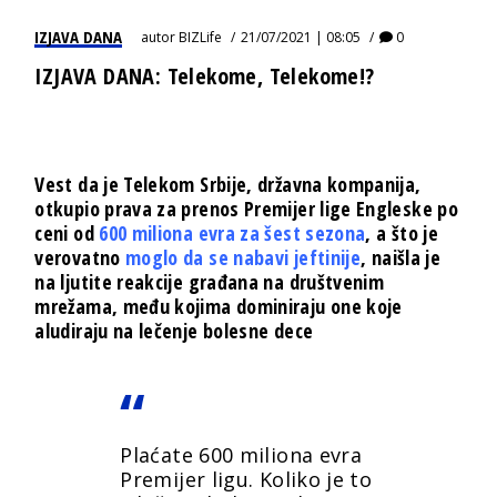
IZJAVA DANA
autor
BIZLife
21/07/2021 | 08:05
0
IZJAVA DANA: Telekome, Telekome!?
Vest da je Telekom Srbije, državna kompanija,
otkupio prava za prenos Premijer lige Engleske po
ceni od
600 miliona evra za šest sezona
, a što je
verovatno
moglo da se nabavi jeftinije
, naišla je
na ljutite reakcije građana na društvenim
mrežama, među kojima dominiraju one koje
aludiraju na lečenje bolesne dece
Plaćate 600 miliona evra
Premijer ligu. Koliko je to