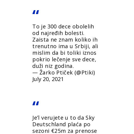
To je 300 dece obolelih
od najređih bolesti.
Zaista ne znam koliko ih
trenutno ima u Srbiji, ali
mislim da bi toliki iznos
pokrio lečenje sve dece,
duži niz godina.
— Žarko Ptiček (@Ptiki)
July 20, 2021
Je’l verujete u to da Sky
Deutschland plaća po
sezoni €25m za prenose