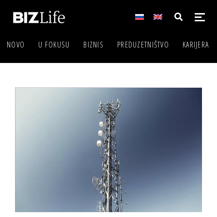
NOVO
U FOKUSU
BIZNIS
PREDUZETNIŠTVO
KARIJERA