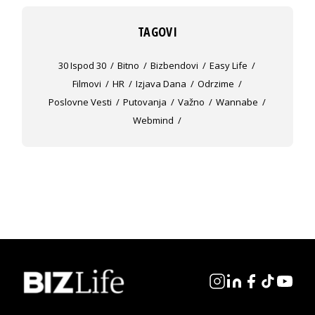
TAGOVI
30 Ispod 30
Bitno
Bizbendovi
Easy Life
Filmovi
HR
Izjava Dana
Odrzime
Poslovne Vesti
Putovanja
Važno
Wannabe
Webmind