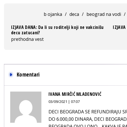
b ojanka
/
deca
/
beograd na vodi
/
IZJAVA DANA: Da li su roditelji koji ne vakcinišu
IZJAVA
decu zatucani?
prethodna vest
Komentari
IVANA MIRČIĆ MLADENOVIĆ
03/09/2021 | 07:07
DECI BEOGRADA SE REFUNDIRAJU 
DO 6.000,00 DINARA, DECI BEOGRAD
BEOGRADA OVO I ONO.....KAKVA JE 