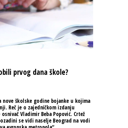
obili prvog dana škole?
a nove školske godine bojanke u kojima
ji. Reč je o zajedničkom izdanju
je osnivač Vladimir Beba Popović. Crtež
pozadini se vidi naselje Beograd na vodi
ava evropska metropola“.