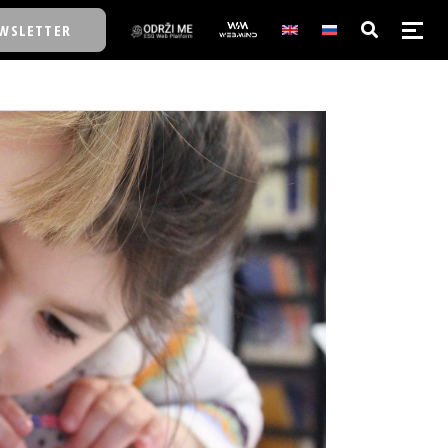
WSLETTER
E/SCHOOL
E/SCHOOL
A
A