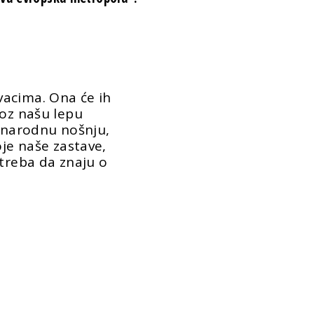
acima. Ona će ih
roz našu lepu
u narodnu nošnju,
oje naše zastave,
 treba da znaju o