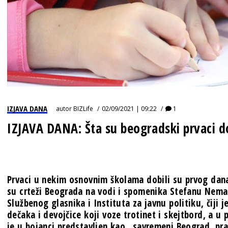
IZJAVA DANA
autor
BIZLife
02/09/2021 | 09:22
1
IZJAVA DANA: Šta su beogradski prvaci d
Prvaci u nekim osnovnim školama dobili su prvog dan
su crteži Beograda na vodi i spomenika Stefanu Neman
Službenog glasnika i Instituta za javnu politiku, čiji 
dečaka i devojčice koji voze trotinet i skejtbord, a u 
je u bojanci predstavljen kao „savremeni Beograd, pr