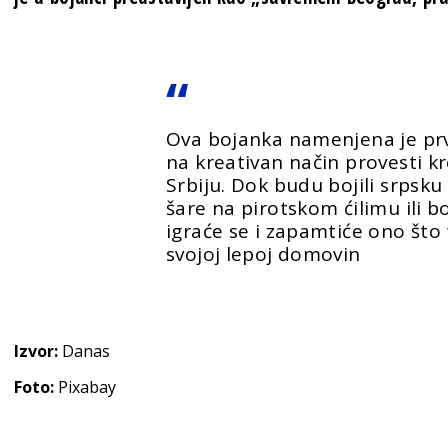
Ova bojanka namenjena je prv
na kreativan način provesti k
Srbiju. Dok budu bojili srpsk
šare na pirotskom ćilimu ili b
igraće se i zapamtiće ono što
svojoj lepoj domovin
Izvor:
Danas
Foto:
Pixabay