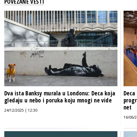
POVEZANE VESTI
Dva ista Banksy murala u Londonu: Deca koja
Deca 
gledaju u nebo i poruka koju mnogi ne vide
progr
net
24/12/2025 | 12:30
16/06/2