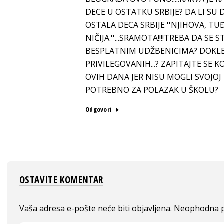
DECE U OSTATKU SRBIJE? DA LI SU 
OSTALA DECA SRBIJE ''NJIHOVA, TUĐ
NIČIJA.''...SRAMOTA!!!!TREBA DA SE 
BESPLATNIM UDŽBENICIMA? DOKLE..
PRIVILEGOVANIH...? ZAPITAJTE SE K
OVIH DANA JER NISU MOGLI SVOJOJ 
POTREBNO ZA POLAZAK U ŠKOLU?
Odgovori
OSTAVITE KOMENTAR
Vaša adresa e-pošte neće biti objavljena.
Neophodna p