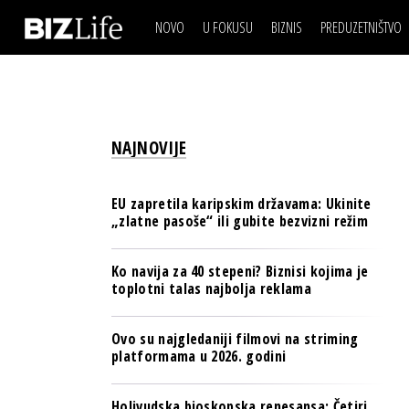
NOVO
U FOKUSU
BIZNIS
PREDUZETNIŠTVO
IZJAVA DANA
BIZNIS SCENA
VIDEO
REAL ESTATE
IZJAVA DANA
BIZNIS SCENA
BREND I KOMUNIKACI
VIDEO
REAL ESTATE
ESG & ENERGY
NAJNOVIJE
BREND I KOMUNIKACI
BANKE
ESG & ENERGY
OSIGURANJE
EU zapretila karipskim državama: Ukinite
BANKE
„zlatne pasoše“ ili gubite bezvizni režim
TECH I AI
OSIGURANJE
BIZNIS & SPORT
Ko navija za 40 stepeni? Biznisi kojima je
TECH I AI
toplotni talas najbolja reklama
PULS REGIONA
BIZNIS & SPORT
NOVO NA RAFU
Ovo su najgledaniji filmovi na striming
PULS REGIONA
platformama u 2026. godini
NOVO NA RAFU
Holivudska bioskopska renesansa: Četiri