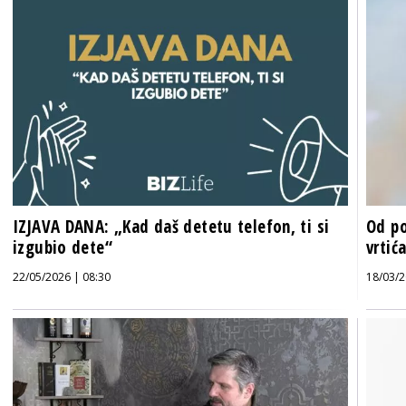
IZJAVA DANA: „Kad daš detetu telefon, ti si
Od po
izgubio dete“
vrtić
22/05/2026 | 08:30
18/03/2