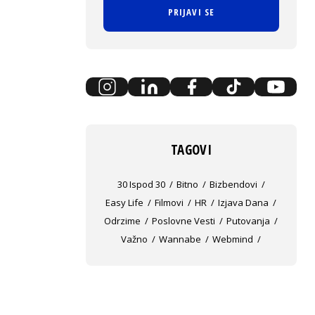
PRIJAVI SE
TAGOVI
30 Ispod 30
Bitno
Bizbendovi
Easy Life
Filmovi
HR
Izjava Dana
Odrzime
Poslovne Vesti
Putovanja
Važno
Wannabe
Webmind