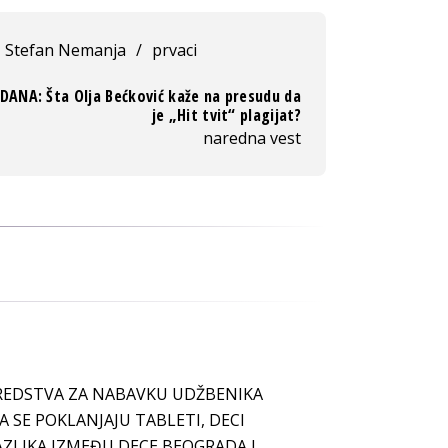
Stefan Nemanja
/
prvaci
 DANA: Šta Olja Bećković kaže na presudu da
je „Hit tvit“ plagijat?
naredna vest
SREDSTVA ZA NABAVKU UDŽBENIKA
A SE POKLANJAJU TABLETI, DECI
RAZLIKA IZMEĐU DECE BEOGRADA I