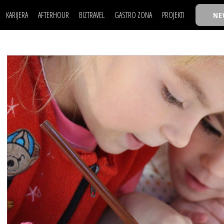
KARIJERA
AFTERHOUR
BIZTRAVEL
GASTRO ZONA
PROJEKTI
NE
POSAO
FILM I SCENA
NAJKOLEGA
LJUDI (HR)
KNJIGE
TASTY TALKS
POSAO
FILM I SCENA
NAJKOLEGA
JE
MOJ UGAO
AUTO SVET
30 ISPOD 30
LJUDI (HR)
KNJIGE
TASTY TALKS
USAVRŠAVANJE
STIL
BACK TO OFFIC
JE
MOJ UGAO
AUTO SVET
30 ISPOD 30
KNOW-HOW
WELLBEING
BIZBENDOVI
USAVRŠAVANJE
STIL
BACK TO OFFIC
BIZKOLEGIJUM
KNOW-HOW
WELLBEING
BIZBENDOVI
BMW BIZNIS LIG
BIZKOLEGIJUM
BIZLIFE WEEK
BMW BIZNIS LIG
IZJAVA GODINE
BIZLIFE WEEK
IZJAVA GODINE