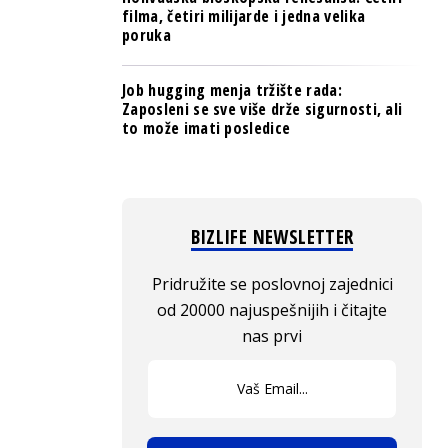
filma, četiri milijarde i jedna velika
poruka
Job hugging menja tržište rada:
Zaposleni se sve više drže sigurnosti, ali
to može imati posledice
BIZLIFE NEWSLETTER
Pridružite se poslovnoj zajednici
od 20000 najuspešnijih i čitajte
nas prvi