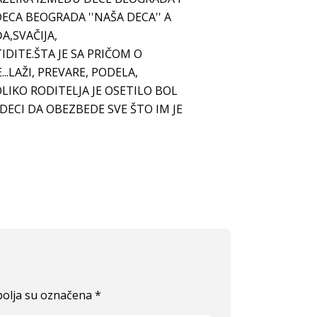
DECA BEOGRADA ''NAŠA DECA'' A
A,SVAČIJA,
STIDITE.ŠTA JE SA PRIČOM O
.LAŽI, PREVARE, PODELA,
OLIKO RODITELJA JE OSETILO BOL
DECI DA OBEZBEDE SVE ŠTO IM JE
olja su označena
*