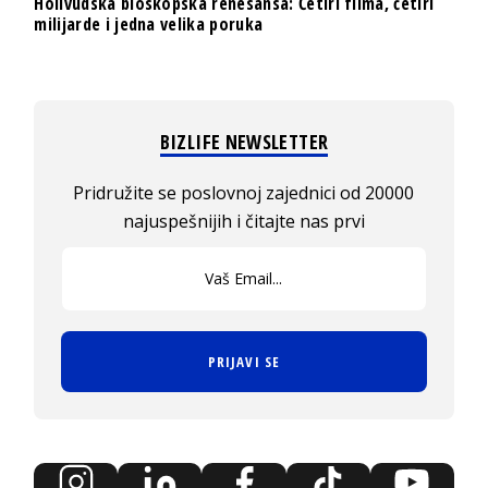
Holivudska bioskopska renesansa: Četiri filma, četiri
milijarde i jedna velika poruka
BIZLIFE NEWSLETTER
Pridružite se poslovnoj zajednici od 20000
najuspešnijih i čitajte nas prvi
PRIJAVI SE