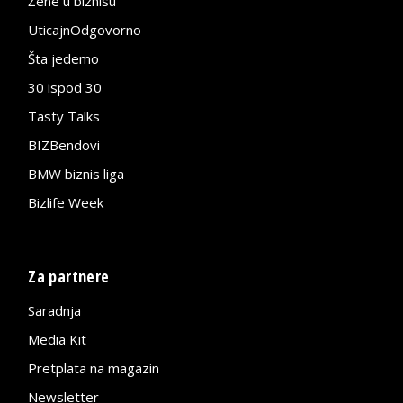
Žene u biznisu
UticajnOdgovorno
Šta jedemo
30 ispod 30
Tasty Talks
BIZBendovi
BMW biznis liga
Bizlife Week
Za partnere
Saradnja
Media Kit
Pretplata na magazin
Newsletter