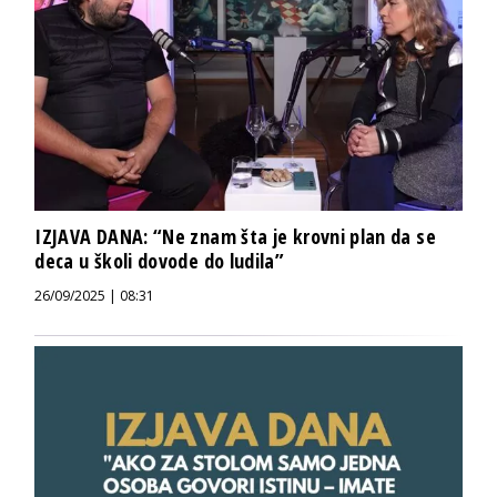
IZJAVA DANA: “Ne znam šta je krovni plan da se
deca u školi dovode do ludila”
26/09/2025 | 08:31