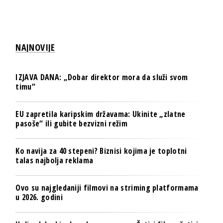
NAJNOVIJE
IZJAVA DANA: „Dobar direktor mora da služi svom
timu“
EU zapretila karipskim državama: Ukinite „zlatne
pasoše“ ili gubite bezvizni režim
Ko navija za 40 stepeni? Biznisi kojima je toplotni
talas najbolja reklama
Ovo su najgledaniji filmovi na striming platformama
u 2026. godini