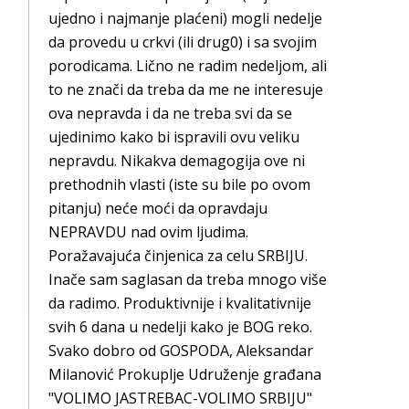
ujedno i najmanje plaćeni) mogli nedelje
da provedu u crkvi (ili drug0) i sa svojim
porodicama. Lično ne radim nedeljom, ali
to ne znači da treba da me ne interesuje
ova nepravda i da ne treba svi da se
ujedinimo kako bi ispravili ovu veliku
nepravdu. Nikakva demagogija ove ni
prethodnih vlasti (iste su bile po ovom
pitanju) neće moći da opravdaju
NEPRAVDU nad ovim ljudima.
Poražavajuća činjenica za celu SRBIJU.
Inače sam saglasan da treba mnogo više
da radimo. Produktivnije i kvalitativnije
svih 6 dana u nedelji kako je BOG reko.
Svako dobro od GOSPODA, Aleksandar
Milanović Prokuplje Udruženje građana
"VOLIMO JASTREBAC-VOLIMO SRBIJU"