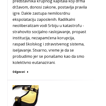
predstavnika krupnog kapitala koji drma
državom, donosi zakone, postavlja pravila
igre. Dakle zastupa nemilosrdnu
ekspolataciju zaposlenih. Radilkalni
neoliberalizam vodi Srbiju u katastrofu -
strahovito socijalno raslojavanje, propast
institucija, nezapamćena korupcija,
raspad školskog i zdravstvenog sistema,
iseljavanje. Stvarno, vreme je da se
probudimo jer se ponašamo kao da smo
kolektivno eutanazirani.
Odgovori