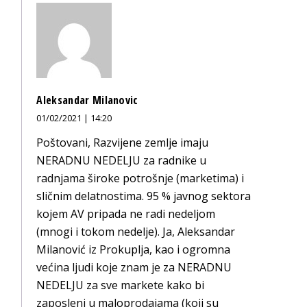
Aleksandar Milanovic
01/02/2021 | 14:20
Poštovani, Razvijene zemlje imaju
NERADNU NEDELJU za radnike u
radnjama široke potrošnje (marketima) i
sličnim delatnostima. 95 % javnog sektora
kojem AV pripada ne radi nedeljom
(mnogi i tokom nedelje). Ja, Aleksandar
Milanović iz Prokuplja, kao i ogromna
većina ljudi koje znam je za NERADNU
NEDELJU za sve markete kako bi
zaposleni u maloprodajama (koji su