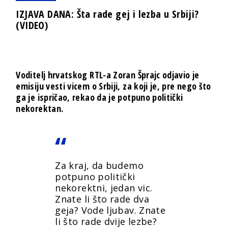
IZJAVA DANA: Šta rade gej i lezba u Srbiji?
(VIDEO)
Voditelj hrvatskog RTL-a Zoran Šprajc odjavio je
emisiju vesti vicem o Srbiji, za koji je, pre nego što
ga je ispričao, rekao da je potpuno politički
nekorektan.
Za kraj, da budemo
potpuno politički
nekorektni, jedan vic.
Znate li što rade dva
geja? Vode ljubav. Znate
li što rade dvije lezbe?