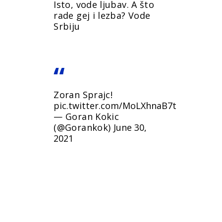
Isto, vode ljubav. A što
rade gej i lezba? Vode
Srbiju
Zoran Sprajc!
pic.twitter.com/MoLXhnaB7t
— Goran Kokic
(@Gorankok)
June 30,
2021