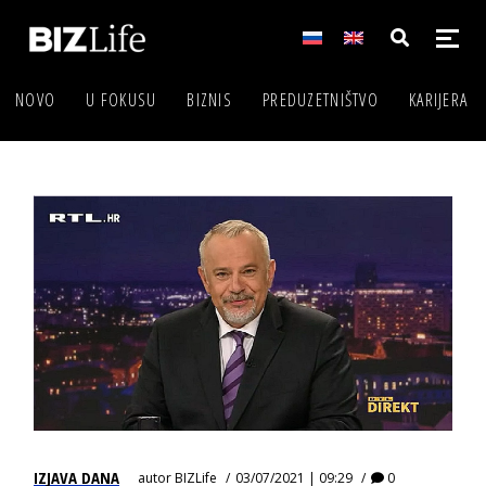
NOVO
U FOKUSU
BIZNIS
PREDUZETNIŠTVO
KARIJERA
IZJAVA DANA
autor
BIZLife
03/07/2021 | 09:29
0