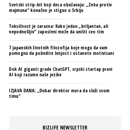
Svetski strip-hit koji deca obožavaju: „Zeka protiv
majmuna“ konačno je stigao u Srbiju
Toksičnost je zarazna: Kako jedan „briljantan, ali
nepodnošljiv“ zaposleni može da uništi ceo tim
7 japanskih životnih filozofija koje mogu da vam
pomognu da pobedite lenjost i ostanete motivisani
Dok AI giganti grade ChatGPT, srpski startap pravi
AI koji razume naše jezike
IZJAVA DANA: „Dobar direktor mora da služi svom
timu“
BIZLIFE NEWSLETTER