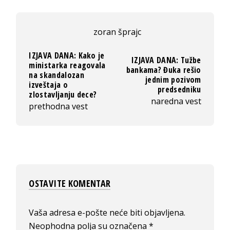
zoran šprajc
IZJAVA DANA: Kako je
IZJAVA DANA: Tužbe
ministarka reagovala
bankama? Đuka rešio
na skandalozan
jednim pozivom
izveštaja o
predsedniku
zlostavljanju dece?
naredna vest
prethodna vest
OSTAVITE KOMENTAR
Vaša adresa e-pošte neće biti objavljena.
Neophodna polja su označena
*