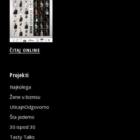
ČITAJ ONLINE
Projekti
Najkolega
Žene u biznisu
UticajnOdgovorno
Šta jedemo
30 ispod 30
Tasty Talks