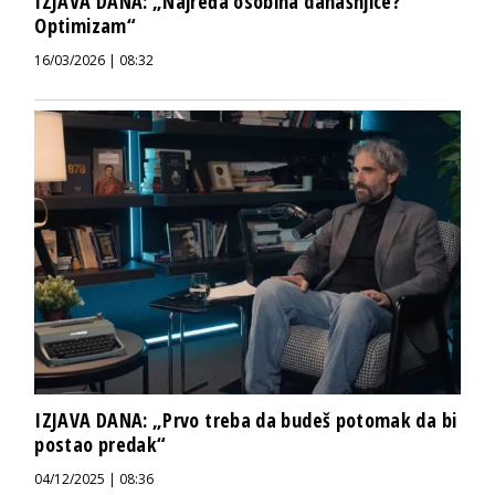
IZJAVA DANA: „Najređa osobina današnjice?
Optimizam“
16/03/2026 | 08:32
IZJAVA DANA: „Prvo treba da budeš potomak da bi
postao predak“
04/12/2025 | 08:36