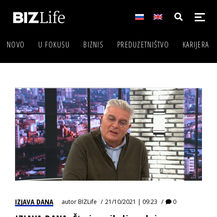
NOVO
U FOKUSU
BIZNIS
PREDUZETNIŠTVO
KARIJERA
IZJAVA DANA
autor
BIZLife
21/10/2021 | 09:23
0