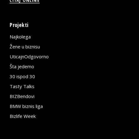
Projekti
Najkolega
Žene u biznisu
UticajnOdgovorno
Šta jedemo
30 ispod 30
Tasty Talks
BIZBendovi
BMW biznis liga
Bizlife Week