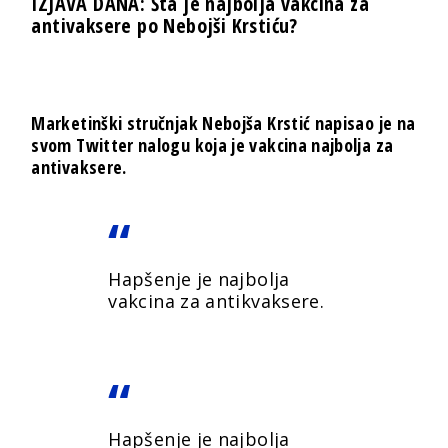
IZJAVA DANA: Šta je najbolja vakcina za
antivaksere po Nebojši Krstiću?
Marketinški stručnjak
Nebojša Krstić
napisao je na
svom Twitter nalogu koja je vakcina najbolja za
antivaksere.
Hapšenje je najbolja
vakcina za antikvaksere.
Hapšenje je najbolja