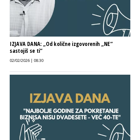
IZJAVA DANA: „Od količne izgovorenih „NE“
sastojiš se ti“
02/02/2026 | 08:30