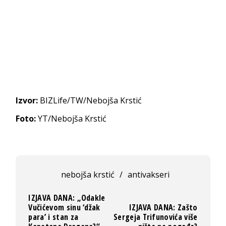
Izvor:
BIZLife/TW/Nebojša Krstić
Foto:
YT/Nebojša Krstić
nebojša krstić
/
antivakseri
IZJAVA DANA: „Odakle
Vučićevom sinu ‘džak
IZJAVA DANA: Zašto
para’ i stan za
Sergeja Trifunovića više