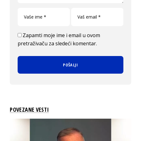
Zapamti moje ime i email u ovom
pretraživaču za sledeći komentar.
POVEZANE VESTI