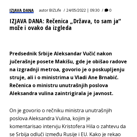
IZJAVA DANA
autor
BIZLife
24/05/2022 | 09:30
0
IZJAVA DANA: Rečenica „Država, to sam ja“
može i ovako da izgleda
Predsednik Srbije Aleksandar Vučić nakon
jučerašnje posete Makišu, gde je obišao radove
na izgradnji metroa, govorio je o poskupljenju
struje, ali i o ministrima u Vladi Ane Brnabić.
Rečenica o ministru unutrašnjih poslova
Aleksandra vulina zaintrigirala je javnost.
On je govorio o rečniku ministra unutrašnjih
poslova Aleksandra Vulina, kojim je
komentarisao intervju Kristofera Hila o zahtevu da
se Srbija odluči između Rusije i EU. Kako je rekao