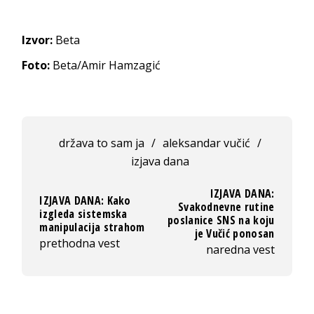
Izvor:
Beta
Foto:
Beta/Amir Hamzagić
država to sam ja
/
aleksandar vučić
/
izjava dana
IZJAVA DANA:
IZJAVA DANA: Kako
Svakodnevne rutine
izgleda sistemska
poslanice SNS na koju
manipulacija strahom
je Vučić ponosan
prethodna vest
naredna vest