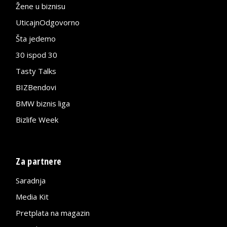
Žene u biznisu
UticajnOdgovorno
Šta jedemo
30 ispod 30
Tasty Talks
BIZBendovi
BMW biznis liga
Bizlife Week
Za partnere
Saradnja
Media Kit
Pretplata na magazin