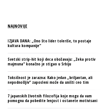
NAJNOVIJE
IZJAVA DANA: „Ono što lider toleriše, to postaje
kultura kompanije“
Svetski strip-hit koji deca obožavaju: „Zeka protiv
majmuna“ konačno je stigao u Srbiju
Toksičnost je zarazna: Kako jedan „briljantan, ali
nepodnošljiv“ zaposleni može da uništi ceo tim
7 japanskih životnih filozofija koje mogu da vam
pomognu da pobedite lenjost i ostanete motivisani