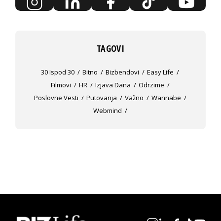
TAGOVI
30 Ispod 30
Bitno
Bizbendovi
Easy Life
Filmovi
HR
Izjava Dana
Odrzime
Poslovne Vesti
Putovanja
Važno
Wannabe
Webmind