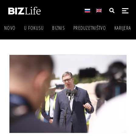
NOVO
U FOKUSU
BIZNIS
PREDUZETNIŠTVO
KARIJERA