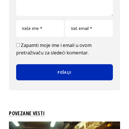
Zapamti moje ime i email u ovom
pretraživaču za sledeći komentar.
POVEZANE VESTI