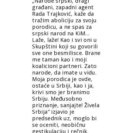
„Narode srpski, dragi
građani, zapadni agent
Rada Trajković, kaže da
tražim aboliciju za svoju
porodicu, a ne spas za
srpski narod na KiM…
Laže, laže! Kao i svi oni u
Skupštini koji su govorili
sve one besmilisce. Brane
me taman kao i moji
koalicioni partneri. Zato
narode, da imate u vidu.
Moja porodica je ovde,
ostaće u Srbiji, kao i ja,
krivi smo jer branimo
Srbiju. Međusobno
priznanje, sanjajte! Živela
Srbija“ izjavio je
predsednik uz, moglo bi
se oceniti, neobičnu
gestikulaciju i rečnik,