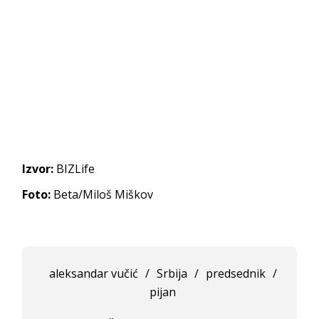
Izvor:
BIZLife
Foto:
Beta/Miloš Miškov
aleksandar vučić
/
Srbija
/
predsednik
/
pijan