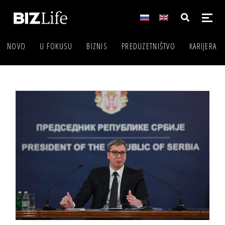
NOVO
U FOKUSU
BIZNIS
PREDUZETNIŠTVO
KARIJERA