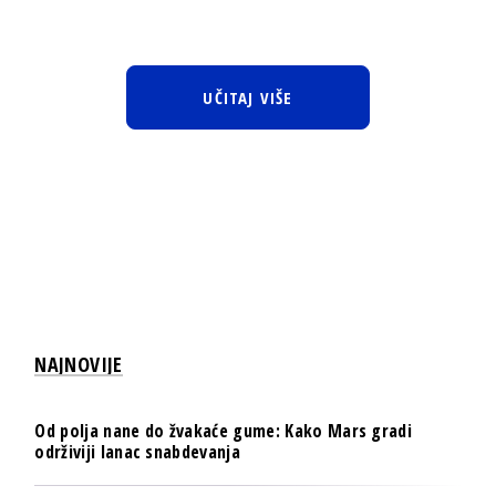
UČITAJ VIŠE
NAJNOVIJE
Od polja nane do žvakaće gume: Kako Mars gradi
održiviji lanac snabdevanja