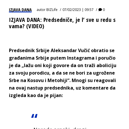
IZJAVA DANA
autor
BIZLife
07/02/2023 | 09:57
0
IZJAVA DANA: Predsedniče, je l’ sve u redu s
vama? (VIDEO)
Predsednik Srbije Aleksandar Vučić obratio se
građanima Srbije putem Instagrama i poručio
je da „lažu oni koji govore da on traži aboliciju
za svoju porodicu, a da se ne bori za ugrožene
Srbe na Kosovu i Metohiji“. Mnogi su reagovali
na ovaj nastup predsednika, uz komentare da
izgleda kao da je pijan: