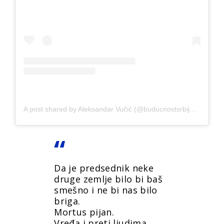
A post shared by Aleksandar Vučić (@buducnostsrbijeav)
Da je predsednik neke
druge zemlje bilo bi baš
smešno i ne bi nas bilo
briga.
Mortus pijan.
Vređa i preti ljudima.