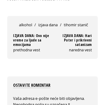
alkohol
/
izjava dana
/
tihomir stanič
IZJAVA DANA: Ovo nije
IZJAVA DANA: Hari
vreme za ljude sa
Poter i prikriveni
emocijama
satanizam
prethodna vest
naredna vest
OSTAVITE KOMENTAR
Vaša adresa e-pošte neće biti objavljena.
Neophodna polja su označena
*