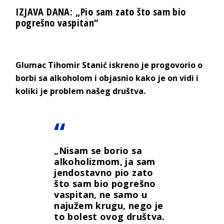
IZJAVA DANA: „Pio sam zato što sam bio
pogrešno vaspitan“
Glumac Tihomir Stanić iskreno je progovorio o
borbi sa alkoholom i objasnio kako je on vidi i
koliki je problem našeg društva.
„Nisam se borio sa
alkoholizmom, ja sam
jendostavno pio zato
što sam bio pogrešno
vaspitan, ne samo u
najužem krugu, nego je
to bolest ovog društva.