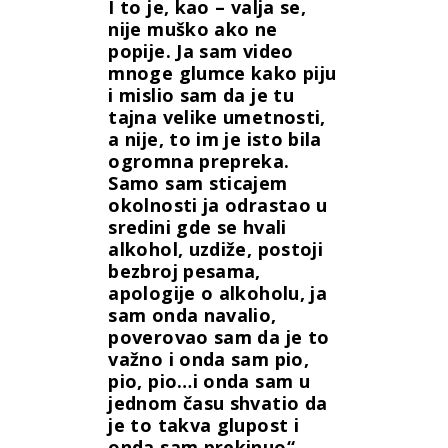
I to je, kao – valja se,
nije muško ako ne
popije. Ja sam video
mnoge glumce kako piju
i mislio sam da je tu
tajna velike umetnosti,
a nije, to im je isto bila
ogromna prepreka.
Samo sam sticajem
okolnosti ja odrastao u
sredini gde se hvali
alkohol, uzdiže, postoji
bezbroj pesama,
apologije o alkoholu, ja
sam onda navalio,
poverovao sam da je to
važno i onda sam pio,
pio, pio…i onda sam u
jednom času shvatio da
je to takva glupost i
onda sam prekinuo“,