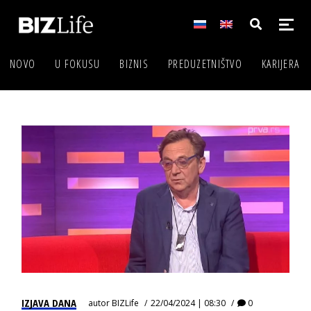
NOVO
U FOKUSU
BIZNIS
PREDUZETNIŠTVO
KARIJERA
IZJAVA DANA
autor
BIZLife
22/04/2024 | 08:30
0