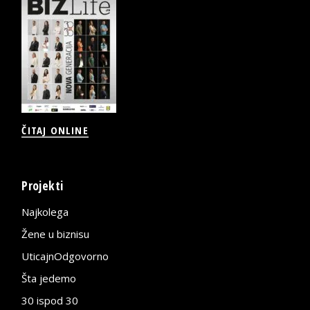
ČITAJ ONLINE
Projekti
Najkolega
Žene u biznisu
UticajnOdgovorno
Šta jedemo
30 ispod 30