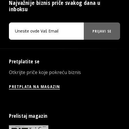
Najvažnije biznis priče svakog dana u
inboksu
PRIJAVI SE
Pretplatite se
Otkrijte priče koje pokreću biznis
PRETPLATA NA MAGAZIN
Prelistaj magazin