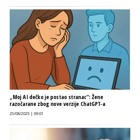
„Moj AI dečko je postao stranac“: Žene
razočarane zbog nove verzije ChatGPT-a
25/08/2025 | 09:01