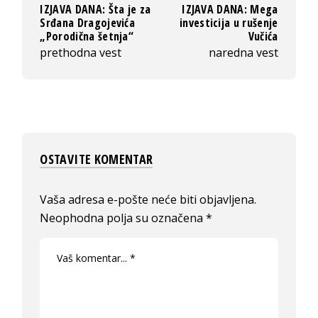
IZJAVA DANA: Šta je za
IZJAVA DANA: Mega
Srđana Dragojevića
investicija u rušenje
„Porodična šetnja“
Vučića
prethodna vest
naredna vest
OSTAVITE KOMENTAR
Vaša adresa e-pošte neće biti objavljena.
Neophodna polja su označena
*