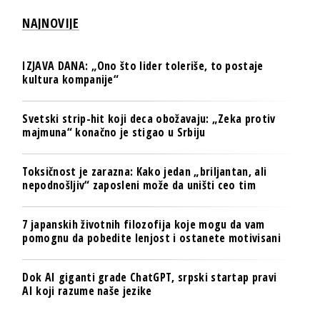
NAJNOVIJE
IZJAVA DANA: „Ono što lider toleriše, to postaje
kultura kompanije“
Svetski strip-hit koji deca obožavaju: „Zeka protiv
majmuna“ konačno je stigao u Srbiju
Toksičnost je zarazna: Kako jedan „briljantan, ali
nepodnošljiv“ zaposleni može da uništi ceo tim
7 japanskih životnih filozofija koje mogu da vam
pomognu da pobedite lenjost i ostanete motivisani
Dok AI giganti grade ChatGPT, srpski startap pravi
AI koji razume naše jezike