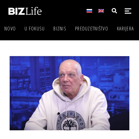
NOVO
U FOKUSU
BIZNIS
PREDUZETNIŠTVO
KARIJERA