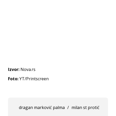
Izvor:
Nova.rs
Foto:
YT/Printscreen
dragan marković palma
/
milan st protić