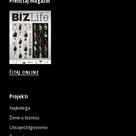
Prelistaj magazin
ČITAJ ONLINE
Projekti
Najkolega
Žene u biznisu
UticajnOdgovorno