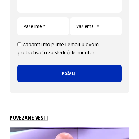
Zapamti moje ime i email u ovom
pretraživaču za sledeći komentar.
POVEZANE VESTI