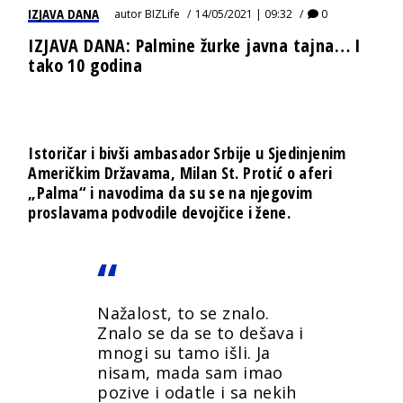
IZJAVA DANA
autor
BIZLife
14/05/2021 | 09:32
0
IZJAVA DANA: Palmine žurke javna tajna… I
tako 10 godina
Istoričar i bivši ambasador Srbije u Sjedinjenim
Američkim Državama, Milan St. Protić o aferi
„Palma“ i navodima da su se na njegovim
proslavama podvodile devojčice i žene.
Nažalost, to se znalo.
Znalo se da se to dešava i
mnogi su tamo išli. Ja
nisam, mada sam imao
pozive i odatle i sa nekih