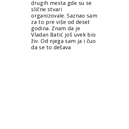
drugih mesta gde su se
slične stvari
organizovale. Saznao sam
za to pre više od deset
godina. Znam da je
Vladan Batić još uvek bio
živ. Od njega sam ja i čuo
da se to dešava