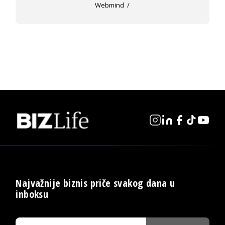
Webmind
Najvažnije biznis priče svakog dana u
inboksu