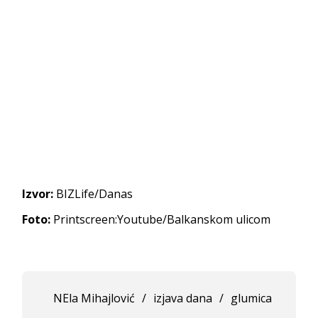
Izvor:
BIZLife/Danas
Foto:
Printscreen:Youtube/Balkanskom ulicom
NEla Mihajlović
/
izjava dana
/
glumica