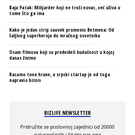
Baja Patak: Milijarder koji ne troši novac, već uživa u
tome što ga ima
Kako je jedan strip zauvek promenio Betmena: Od
šaljivog superheroja do mračnog osvetnika
Osam filmova koji su predvideli budućnost u kojoj
danas živimo
Bacamo tone hrane, a srpski startap je od toga
napravio biznis
BIZLIFE NEWSLETTER
Pridružite se poslovnoj zajednici od 20000
najuspešnijih i čitajte nas prvi