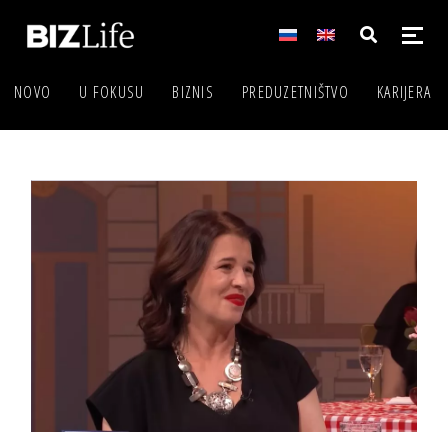
NOVO
U FOKUSU
BIZNIS
PREDUZETNIŠTVO
KARIJERA