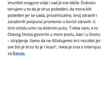
imunitet snagom volje i sad je sve lakše. Duboko
verujem u to da je virus pobeđen, da mora biti
pobeđen jer se sada, procentualno, broj zdravih i
zaraženih potpuno promenio u korist zdravih. U
tom smislu smo na dobrom putu. Treba nam, a to
čitavog života govorim u mom poslu, kao i u životu
– strpljenje. Samo da ne iščekujemo brz rezultet jer
sve što je brzo to je i kuso“, rekla je ona u intervjuu
za
Danas
.