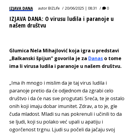
IZJAVA DANA
autor
BIZLife
20/06/2025 | 08:31
0
IZJAVA DANA: O virusu ludila i paranoje u
našem društvu
Glumica Nela Mihajlović koja igra u predstavi
„Balkanski špijun“ govorila je za
Danas
o tome
ima li virusa ludila i paranoje u našem društvu.
„Ima ih mnogo i mislim da je taj virus ludila i
paranoje pretio da će odjednom da zgrabi celo
društvo i da će nas sve progutati. Sreća, te je ostalo
onih koji imaju dobar imunitet. Zdrav, a to je, gle
čuda mladost. Mladi su nas pokrenuli i učinili to da
se ljudi, koji su polako već upali u apatiju i
ogorčenost trgnu. Ljudi su počeli da jačaju svoj