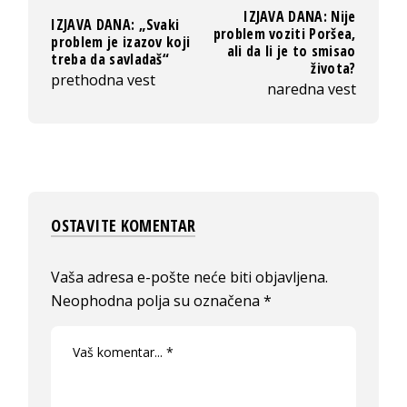
IZJAVA DANA: Nije
IZJAVA DANA: „Svaki
problem voziti Poršea,
problem je izazov koji
ali da li je to smisao
treba da savladaš“
života?
prethodna vest
naredna vest
OSTAVITE KOMENTAR
Vaša adresa e-pošte neće biti objavljena.
Neophodna polja su označena
*