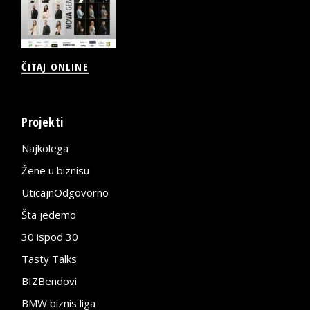
ČITAJ ONLINE
Projekti
Najkolega
Žene u biznisu
UticajnOdgovorno
Šta jedemo
30 ispod 30
Tasty Talks
BIZBendovi
BMW biznis liga