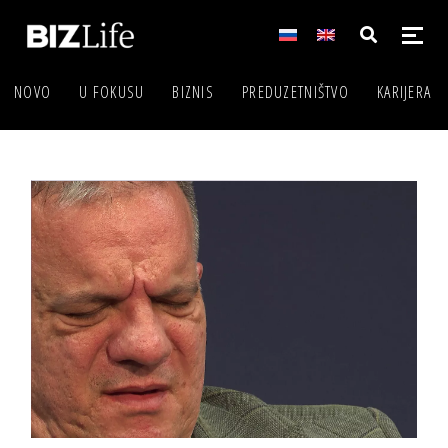
NOVO
U FOKUSU
BIZNIS
PREDUZETNIŠTVO
KARIJERA