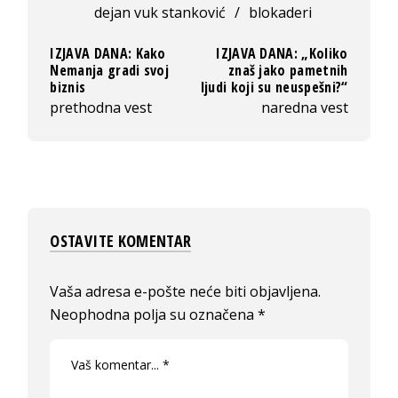
dejan vuk stanković
/
blokaderi
IZJAVA DANA: Kako
IZJAVA DANA: „Koliko
Nemanja gradi svoj
znaš jako pametnih
biznis
ljudi koji su neuspešni?“
prethodna vest
naredna vest
OSTAVITE KOMENTAR
Vaša adresa e-pošte neće biti objavljena.
Neophodna polja su označena
*