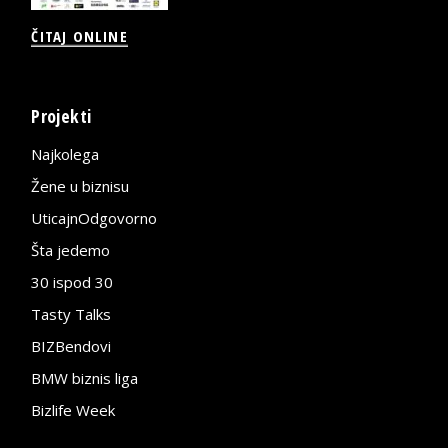
ČITAJ ONLINE
Projekti
Najkolega
Žene u biznisu
UticajnOdgovorno
Šta jedemo
30 ispod 30
Tasty Talks
BIZBendovi
BMW biznis liga
Bizlife Week