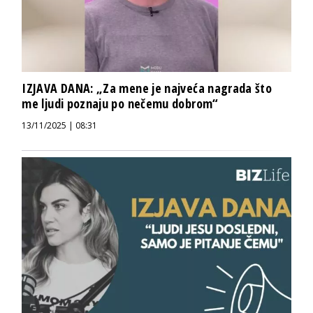
IZJAVA DANA: „Za mene je najveća nagrada što
me ljudi poznaju po nečemu dobrom“
13/11/2025 | 08:31