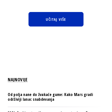
UČITAJ VIŠE
NAJNOVIJE
Od polja nane do žvakaće gume: Kako Mars gradi
održiviji lanac snabdevanja