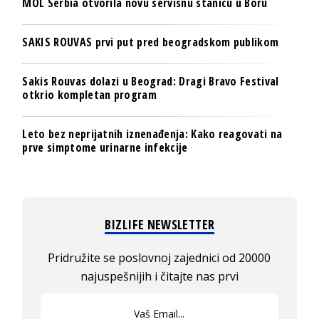
MOL Serbia otvorila novu servisnu stanicu u Boru
SAKIS ROUVAS prvi put pred beogradskom publikom
Sakis Rouvas dolazi u Beograd: Dragi Bravo Festival
otkrio kompletan program
Leto bez neprijatnih iznenađenja: Kako reagovati na
prve simptome urinarne infekcije
BIZLIFE NEWSLETTER
Pridružite se poslovnoj zajednici od 20000
najuspešnijih i čitajte nas prvi