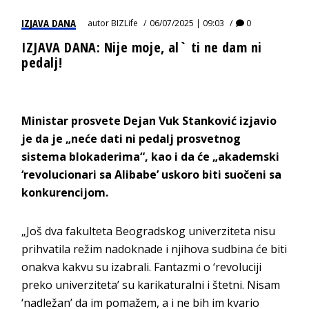
IZJAVA DANA
autor
BIZLife
06/07/2025 | 09:03
0
IZJAVA DANA: Nije moje, al` ti ne dam ni
pedalj!
Ministar prosvete Dejan Vuk Stanković izjavio
je da je „neće dati ni pedalj prosvetnog
sistema blokaderima“, kao i da će „akademski
‘revolucionari sa Alibabe’ uskoro biti suočeni sa
konkurencijom.
„Još dva fakulteta Beogradskog univerziteta nisu
prihvatila režim nadoknade i njihova sudbina će biti
onakva kakvu su izabrali. Fantazmi o ‘revoluciji
preko univerziteta’ su karikaturalni i štetni. Nisam
‘nadležan’ da im pomažem, a i ne bih im kvario