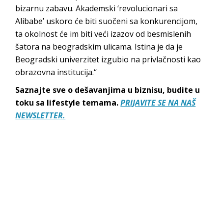
bizarnu zabavu. Akademski ‘revolucionari sa
Alibabe’ uskoro će biti suočeni sa konkurencijom,
ta okolnost će im biti veći izazov od besmislenih
šatora na beogradskim ulicama. Istina je da je
Beogradski univerzitet izgubio na privlačnosti kao
obrazovna institucija.“
Saznajte sve o dešavanjima u biznisu, budite u
toku sa lifestyle temama.
PRIJAVITE SE NA NAŠ
NEWSLETTER.