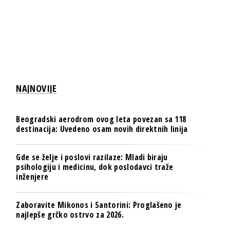
NAJNOVIJE
Beogradski aerodrom ovog leta povezan sa 118
destinacija: Uvedeno osam novih direktnih linija
Gde se želje i poslovi razilaze: Mladi biraju
psihologiju i medicinu, dok poslodavci traže
inženjere
Zaboravite Mikonos i Santorini: Proglašeno je
najlepše grčko ostrvo za 2026.