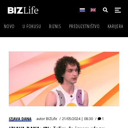
NOVO
U FOKUSU
BIZNIS
PREDUZETNIŠTVO
KARIJERA
IZJAVA DANA
autor
BIZLife
21/05/2024 | 08:30
1