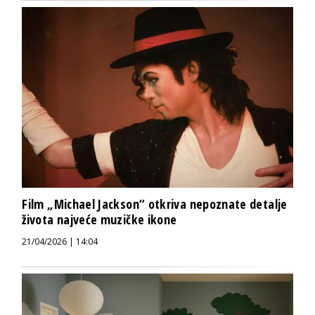
Film „Michael Jackson“ otkriva nepoznate detalje
života najveće muzičke ikone
21/04/2026 | 14:04