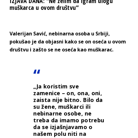
IZJAVA DANA: “Ne želim da igram ulogu
muškarca u ovom društvu”
Valerijan Savić, nebinarna osoba u Srbiji,
pokušao je da objasni kako se on oseća u ovom
društvu i zašto se ne oseća kao muškarac.
„Ja koristim sve
zamenice – on, ona, oni,
zaista nije bitno. Bilo da
su žene, muškarci ili
nebinarne osobe, ne
treba da imamo potrebu
da se izjašnjavamo o
našem polu niti na