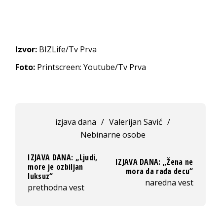
Izvor:
BIZLife/Tv Prva
Foto:
Printscreen: Youtube/Tv Prva
izjava dana
/
Valerijan Savić
/
Nebinarne osobe
IZJAVA DANA: „Ljudi,
IZJAVA DANA: „Žena ne
more je ozbiljan
mora da rađa decu“
luksuz“
naredna vest
prethodna vest