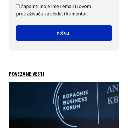
Zapamti moje ime i email u ovom
pretraživaču za sledeći komentar.
POVEZANE VESTI