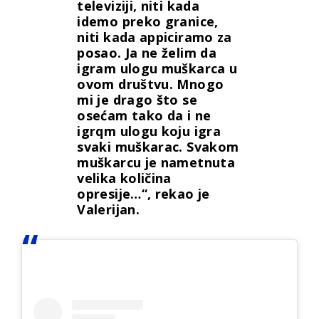
televiziji, niti kada
idemo preko granice,
niti kada appiciramo za
posao. Ja ne želim da
igram ulogu muškarca u
ovom društvu. Mnogo
mi je drago što se
osećam tako da i ne
igrqm ulogu koju igra
svaki muškarac. Svakom
muškarcu je nametnuta
velika količina
opresije…“, rekao je
Valerijan.