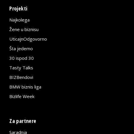
Projekti
Najkolega
Žene u biznisu
UticajnOdgovorno
Šta jedemo
30 ispod 30
Tasty Talks
BIZBendovi
BMW biznis liga
Bizlife Week
Za partnere
Saradnja