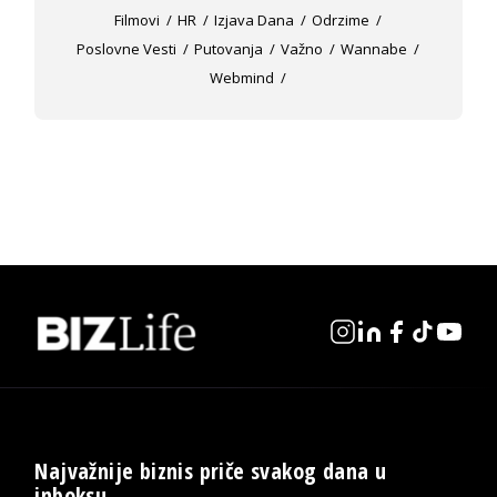
Filmovi
HR
Izjava Dana
Odrzime
Poslovne Vesti
Putovanja
Važno
Wannabe
Webmind
Najvažnije biznis priče svakog dana u
inboksu