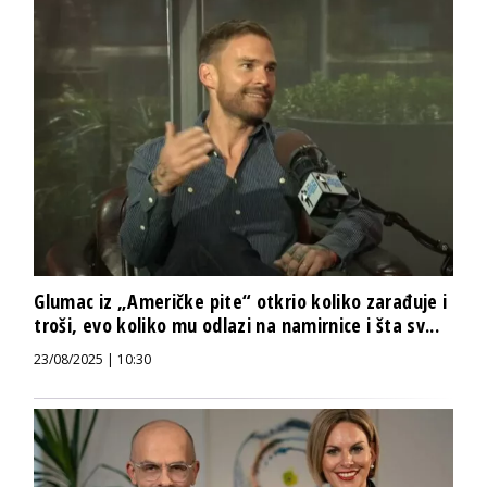
Glumac iz „Američke pite“ otkrio koliko zarađuje i
troši, evo koliko mu odlazi na namirnice i šta sv...
23/08/2025 | 10:30