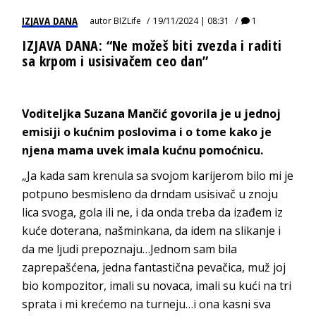
IZJAVA DANA
autor
BIZLife
19/11/2024 | 08:31
1
IZJAVA DANA: “Ne možeš biti zvezda i raditi
sa krpom i usisivačem ceo dan”
Voditeljka Suzana Mančić govorila je u jednoj
emisiji o kućnim poslovima i o tome kako je
njena mama uvek imala kućnu pomoćnicu.
„Ja kada sam krenula sa svojom karijerom bilo mi je
potpuno besmisleno da drndam usisivač u znoju
lica svoga, gola ili ne, i da onda treba da izađem iz
kuće doterana, našminkana, da idem na slikanje i
da me ljudi prepoznaju…Jednom sam bila
zaprepašćena, jedna fantastična pevačica, muž joj
bio kompozitor, imali su novaca, imali su kući na tri
sprata i mi krećemo na turneju…i ona kasni sva