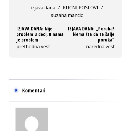
izjava dana
/
KUCNI POSLOVI
/
suzana mancic
IZJAVA DANA: Nije
IZJAVA DANA: „Poruka?
problem u deci, u nama
Nema šta da se šalje
je problem
poruka“
prethodna vest
naredna vest
Komentari