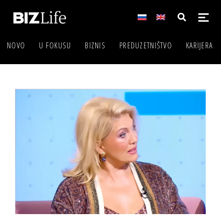
NOVO
U FOKUSU
BIZNIS
PREDUZETNIŠTVO
KARIJERA