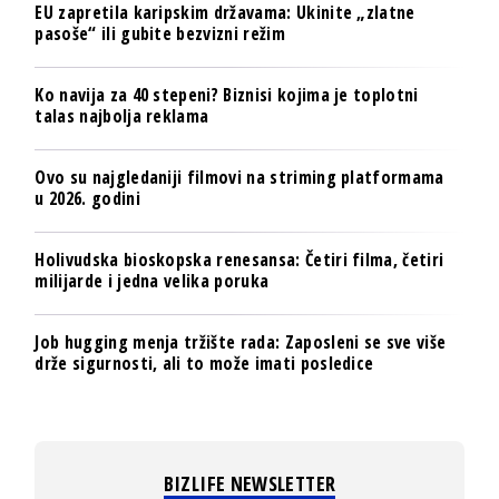
EU zapretila karipskim državama: Ukinite „zlatne
pasoše“ ili gubite bezvizni režim
Ko navija za 40 stepeni? Biznisi kojima je toplotni
talas najbolja reklama
Ovo su najgledaniji filmovi na striming platformama
u 2026. godini
Holivudska bioskopska renesansa: Četiri filma, četiri
milijarde i jedna velika poruka
Job hugging menja tržište rada: Zaposleni se sve više
drže sigurnosti, ali to može imati posledice
BIZLIFE NEWSLETTER