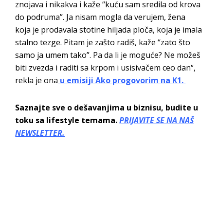
znojava i nikakva i kaže “kuću sam sredila od krova
do podruma”. Ja nisam mogla da verujem, žena
koja je prodavala stotine hiljada ploča, koja je imala
stalno tezge. Pitam je zašto radiš, kaže “zato što
samo ja umem tako”. Pa da li je moguće? Ne možeš
biti zvezda i raditi sa krpom i usisivačem ceo dan“,
rekla je ona
u emisiji Ako progovorim na K1.
Saznajte sve o dešavanjima u biznisu, budite u
toku sa lifestyle temama.
PRIJAVITE SE NA NAŠ
NEWSLETTER.