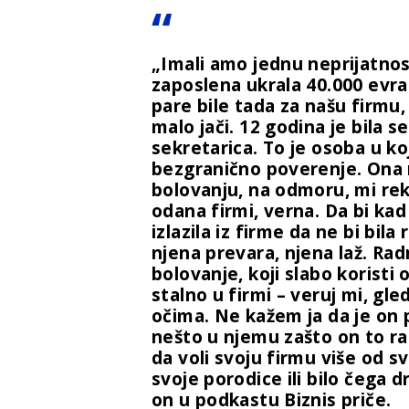
„Imali amo jednu neprijatno
zaposlena ukrala 40.000 evra.
pare bile tada za našu firmu
malo jači. 12 godina je bila s
sekretarica. To je osoba u k
bezgranično poverenje. Ona n
bolovanju, na odmoru, mi rekli
odana firmi, verna. Da bi kad 
izlazila iz firme da ne bi bila
njena prevara, njena laž. Rad
bolovanje, koji slabo koristi 
stalno u firmi – veruj mi, gl
očima. Ne kažem ja da je on p
nešto u njemu zašto on to ra
da voli svoju firmu više od s
svoje porodice ili bilo čega d
on u podkastu Biznis priče.