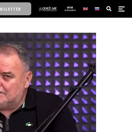
WSLETTER
E/SCHOOL
E/SCHOOL
A
A