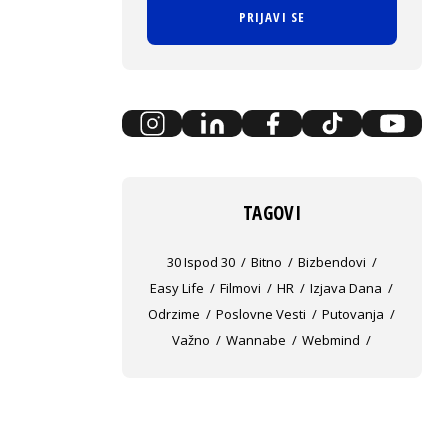
PRIJAVI SE
TAGOVI
30 Ispod 30
Bitno
Bizbendovi
Easy Life
Filmovi
HR
Izjava Dana
Odrzime
Poslovne Vesti
Putovanja
Važno
Wannabe
Webmind