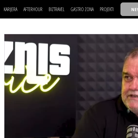
KARIJERA
AFTERHOUR
BIZTRAVEL
GASTRO ZONA
PROJEKTI
NE
POSAO
FILM I SCENA
NAJKOLEGA
LJUDI (HR)
KNJIGE
TASTY TALKS
POSAO
FILM I SCENA
NAJKOLEGA
JE
MOJ UGAO
AUTO SVET
30 ISPOD 30
LJUDI (HR)
KNJIGE
TASTY TALKS
USAVRŠAVANJE
STIL
BACK TO OFFIC
JE
MOJ UGAO
AUTO SVET
30 ISPOD 30
KNOW-HOW
WELLBEING
BIZBENDOVI
USAVRŠAVANJE
STIL
BACK TO OFFIC
BIZKOLEGIJUM
KNOW-HOW
WELLBEING
BIZBENDOVI
BMW BIZNIS LIG
BIZKOLEGIJUM
BIZLIFE WEEK
BMW BIZNIS LIG
IZJAVA GODINE
BIZLIFE WEEK
IZJAVA GODINE