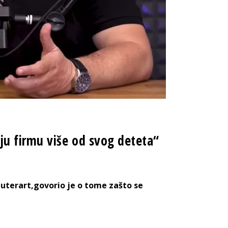
ju firmu više od svog deteta“
uterart,govorio je o tome zašto se