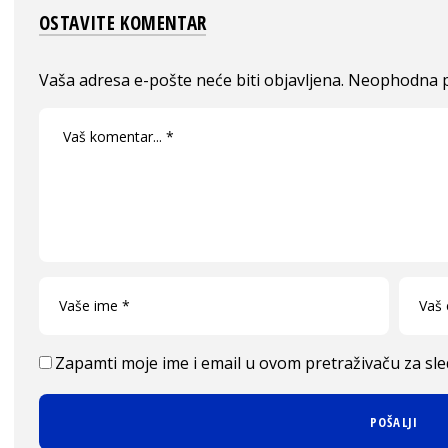
OSTAVITE KOMENTAR
Vaša adresa e-pošte neće biti objavljena.
Neophodna p
Zapamti moje ime i email u ovom pretraživaču za sl