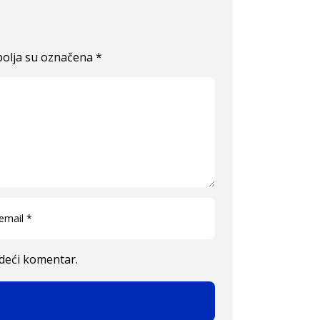
olja su označena
*
edeći komentar.