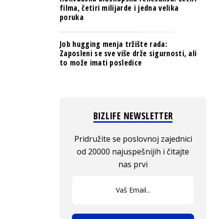
filma, četiri milijarde i jedna velika
poruka
Job hugging menja tržište rada:
Zaposleni se sve više drže sigurnosti, ali
to može imati posledice
BIZLIFE NEWSLETTER
Pridružite se poslovnoj zajednici
od 20000 najuspešnijih i čitajte
nas prvi