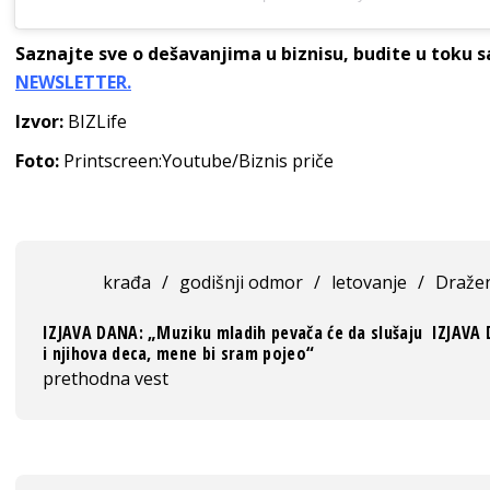
Saznajte sve o dešavanjima u biznisu, budite u toku 
NEWSLETTER.
Izvor:
BIZLife
Foto:
Printscreen:Youtube/Biznis priče
krađa
/
godišnji odmor
/
letovanje
/
Dražen
IZJAVA DANA: „Muziku mladih pevača će da slušaju
IZJAVA D
i njihova deca, mene bi sram pojeo“
prethodna vest