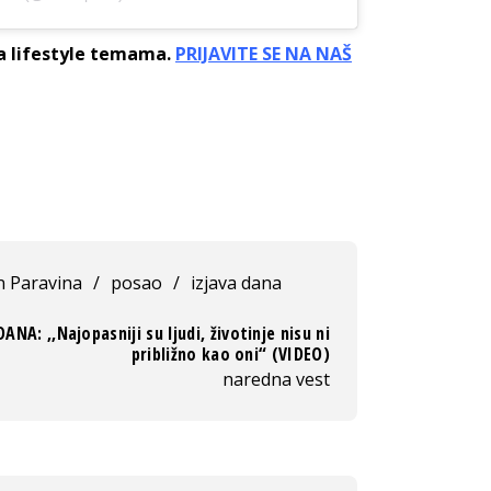
sa lifestyle temama.
PRIJAVITE SE NA NAŠ
 Paravina
/
posao
/
izjava dana
ANA: ,,Najopasniji su ljudi, životinje nisu ni
približno kao oni“ (VIDEO)
naredna vest