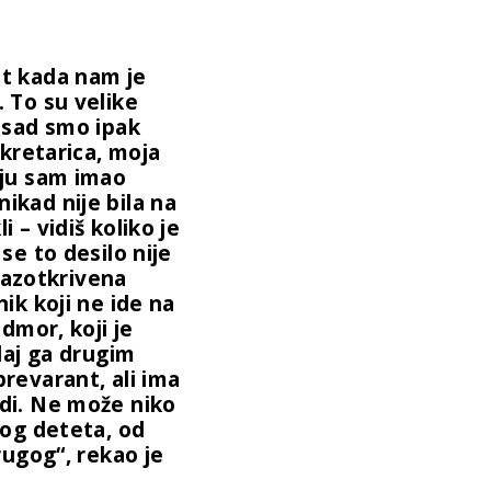
st kada nam je
 To su velike
, sad smo ipak
ekretarica, moja
oju sam imao
ikad nije bila na
 – vidiš koliko je
se to desilo nije
 razotkrivena
nik koji ne ide na
odmor, koji je
edaj ga drugim
revarant, ali ima
di. Ne može niko
vog deteta, od
rugog“, rekao je