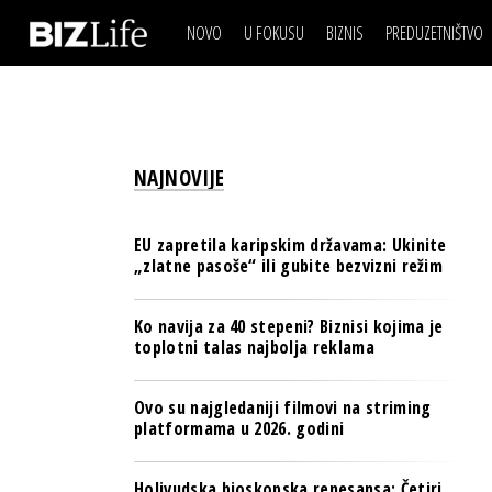
NOVO
U FOKUSU
BIZNIS
PREDUZETNIŠTVO
IZJAVA DANA
BIZNIS SCENA
VIDEO
REAL ESTATE
IZJAVA DANA
BIZNIS SCENA
BREND I KOMUNIKACI
VIDEO
REAL ESTATE
ESG & ENERGY
NAJNOVIJE
BREND I KOMUNIKACI
BANKE
ESG & ENERGY
OSIGURANJE
EU zapretila karipskim državama: Ukinite
BANKE
„zlatne pasoše“ ili gubite bezvizni režim
TECH I AI
OSIGURANJE
BIZNIS & SPORT
Ko navija za 40 stepeni? Biznisi kojima je
TECH I AI
toplotni talas najbolja reklama
PULS REGIONA
BIZNIS & SPORT
NOVO NA RAFU
Ovo su najgledaniji filmovi na striming
PULS REGIONA
platformama u 2026. godini
NOVO NA RAFU
Holivudska bioskopska renesansa: Četiri