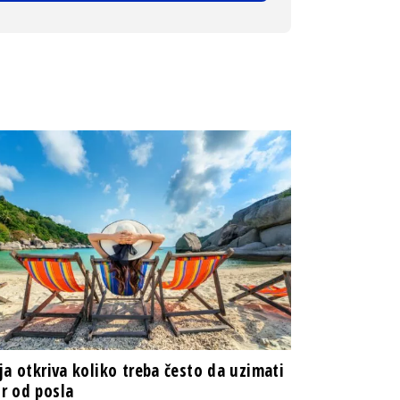
ja otkriva koliko treba često da uzimati
r od posla