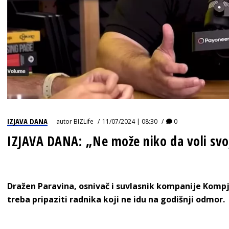
IZJAVA DANA
autor
BIZLife
11/07/2024 | 08:30
0
IZJAVA DANA: „Ne može niko da voli svo
Dražen Paravina, osnivač i suvlasnik kompanije Kompj
treba pripaziti radnika koji ne idu na godišnji odmor.