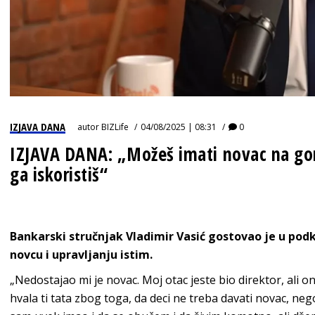
IZJAVA DANA
autor
BIZLife
04/08/2025 | 08:31
0
IZJAVA DANA: „Možeš imati novac na gomi
ga iskoristiš“
Bankarski stručnjak Vladimir Vasić gostovao je u pod
novcu i upravljanju istim.
„Nedostajao mi je novac. Moj otac jeste bio direktor, ali on 
hvala ti tata zbog toga, da deci ne treba davati novac, ne