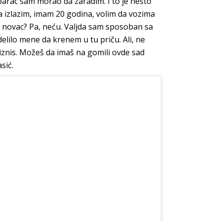
parac sam morao da zaradim. I to je nešto
 da izlazim, imam 20 godina, volim da vozima
im novac? Pa, neću. Valjda sam sposoban sa
elilo mene da krenem u tu priču. Ali, ne
iznis. Možeš da imaš na gomili ovde sad
sić.