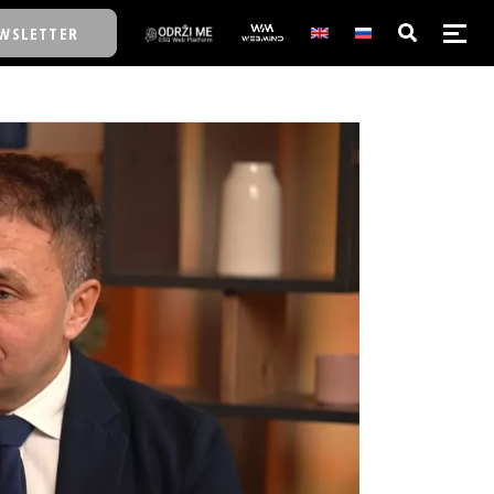
WSLETTER
E/SCHOOL
E/SCHOOL
A
A