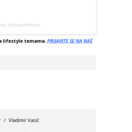
aksa (@staposlefaksa)
sa lifestyle temama.
PRIJAVITE SE NA NAŠ
r
/
Vladimir Vasić