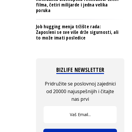
filma, četiri milijarde i jedna velika
poruka
Job hugging menja tržište rada:
Zaposleni se sve više drže sigurnosti, ali
to može imati posledice
BIZLIFE NEWSLETTER
Pridružite se poslovnoj zajednici
od 20000 najuspešnijih i čitajte
nas prvi