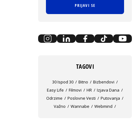
PRIJAVI SE
TAGOVI
30 Ispod 30
Bitno
Bizbendovi
Easy Life
Filmovi
HR
Izjava Dana
Odrzime
Poslovne Vesti
Putovanja
Važno
Wannabe
Webmind