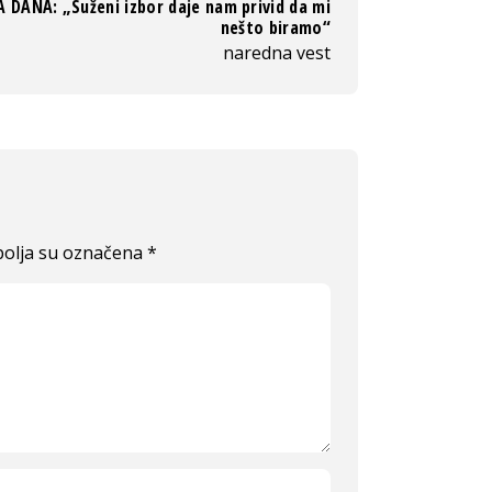
A DANA: „Suženi izbor daje nam privid da mi
nešto biramo“
naredna vest
olja su označena
*