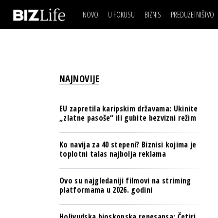
NOVO
U FOKUSU
BIZNIS
PREDUZETNIŠTVO
IZJAVA DANA
BIZNIS SCENA
VIDEO
REAL ESTATE
IZJAVA DANA
BIZNIS SCENA
BREND I KOMUNIKACI
VIDEO
REAL ESTATE
ESG & ENERGY
NAJNOVIJE
BREND I KOMUNIKACI
BANKE
ESG & ENERGY
OSIGURANJE
EU zapretila karipskim državama: Ukinite
BANKE
„zlatne pasoše“ ili gubite bezvizni režim
TECH I AI
OSIGURANJE
BIZNIS & SPORT
Ko navija za 40 stepeni? Biznisi kojima je
TECH I AI
toplotni talas najbolja reklama
PULS REGIONA
BIZNIS & SPORT
NOVO NA RAFU
Ovo su najgledaniji filmovi na striming
PULS REGIONA
platformama u 2026. godini
NOVO NA RAFU
Holivudska bioskopska renesansa: Četiri