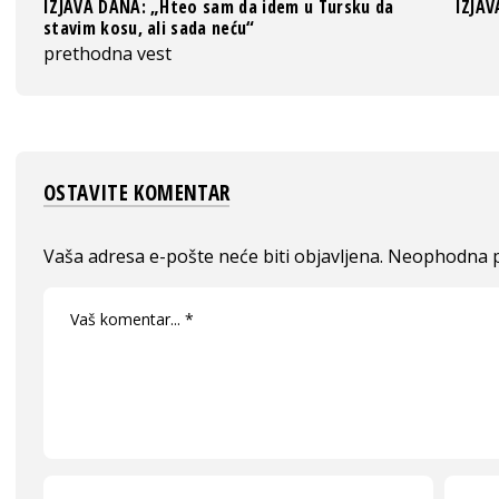
IZJAVA DANA: „Hteo sam da idem u Tursku da
IZJAV
stavim kosu, ali sada neću“
prethodna vest
OSTAVITE KOMENTAR
Vaša adresa e-pošte neće biti objavljena.
Neophodna p