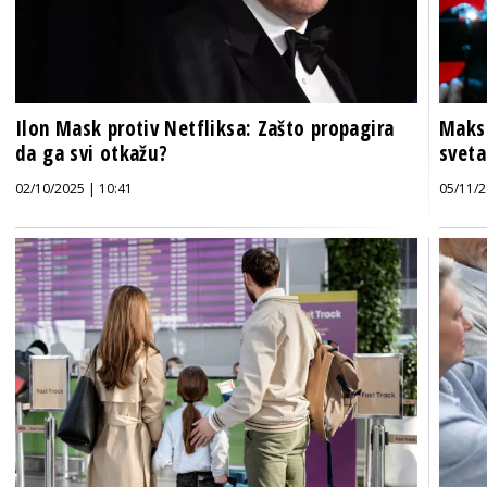
Ilon Mask protiv Netfliksa: Zašto propagira
Maksi
da ga svi otkažu?
sveta
02/10/2025 | 10:41
05/11/2