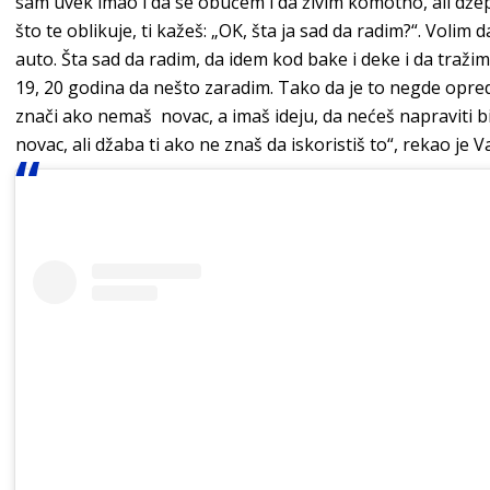
sam uvek imao i da se obučem i da živim komotno, ali dže
što te oblikuje, ti kažeš: „OK, šta ja sad da radim?“. Volim
auto. Šta sad da radim, da idem kod bake i deke i da traž
19, 20 godina da nešto zaradim. Tako da je to negde opred
znači ako nemaš novac, a imaš ideju, da nećeš napraviti b
novac, ali džaba ti ako ne znaš da iskoristiš to“, rekao je Va