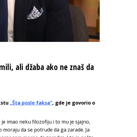
li, ali džaba ako ne znaš da
kstu
„Šta posle faksa“
, gde je govorio o
je imao neku filozofiju i to mu je sjajno,
go moraju da se potrude da ga zarade. Ja