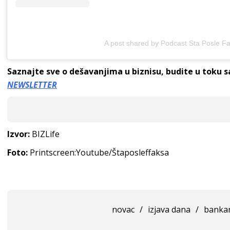
A post shared by Podcast Sta Posle F
Saznajte sve o dešavanjima u biznisu, budite u toku 
NEWSLETTER
Izvor:
BIZLife
Foto:
Printscreen:Youtube/Štaposleffaksa
novac
/
izjava dana
/
banka