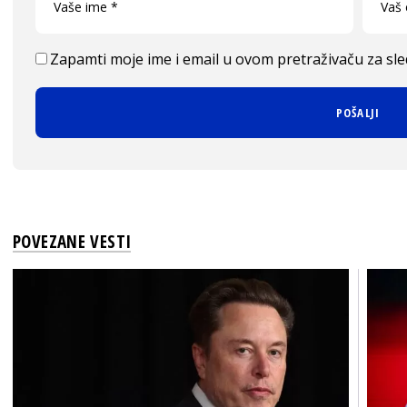
Zapamti moje ime i email u ovom pretraživaču za sl
POVEZANE VESTI