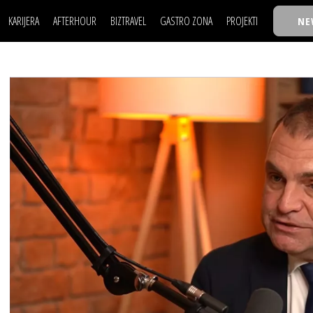
KARIJERA
AFTERHOUR
BIZTRAVEL
GASTRO ZONA
PROJEKTI
NE
POSAO
FILM I SCENA
NAJKOLEGA
LJUDI (HR)
KNJIGE
TASTY TALKS
POSAO
FILM I SCENA
NAJKOLEGA
JE
MOJ UGAO
AUTO SVET
30 ISPOD 30
LJUDI (HR)
KNJIGE
TASTY TALKS
USAVRŠAVANJE
STIL
BACK TO OFFIC
JE
MOJ UGAO
AUTO SVET
30 ISPOD 30
KNOW-HOW
WELLBEING
BIZBENDOVI
USAVRŠAVANJE
STIL
BACK TO OFFIC
BIZKOLEGIJUM
KNOW-HOW
WELLBEING
BIZBENDOVI
BMW BIZNIS LIG
BIZKOLEGIJUM
BIZLIFE WEEK
BMW BIZNIS LIG
IZJAVA GODINE
BIZLIFE WEEK
IZJAVA GODINE