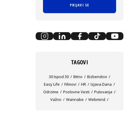
PRIJAVI SE
TAGOVI
30 Ispod 30
Bitno
Bizbendovi
Easy Life
Filmovi
HR
Izjava Dana
Odrzime
Poslovne Vesti
Putovanja
Važno
Wannabe
Webmind