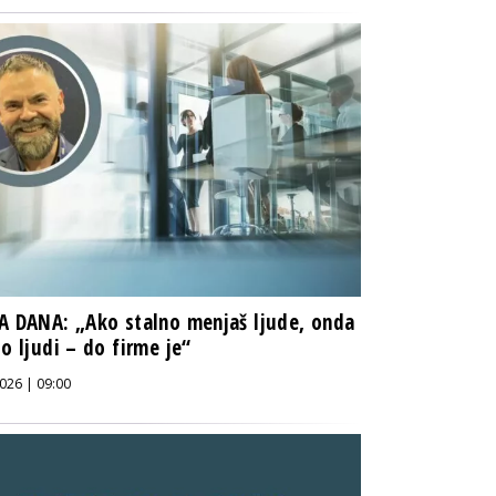
A DANA: „Ako stalno menjaš ljude, onda
do ljudi – do firme je“
026 | 09:00