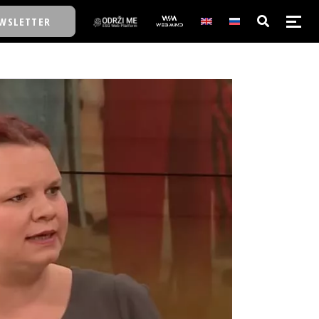
WSLETTER
E/SCHOOL
E/SCHOOL
A
A