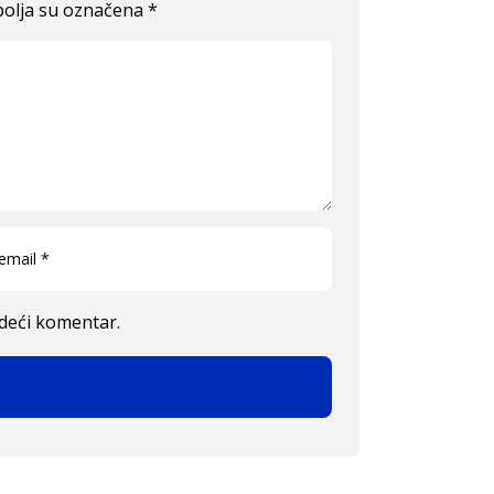
olja su označena
*
edeći komentar.