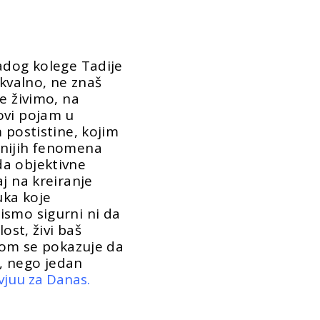
adog kolege Tadije
ukvalno, ne znaš
e živimo, na
ovi pojam u
 postistine, kojim
snijih fenomena
a objektivne
j na kreiranje
uka koje
ismo sigurni ni da
ost, živi baš
 kom se pokazuje da
t, nego jedan
evjuu za Danas.