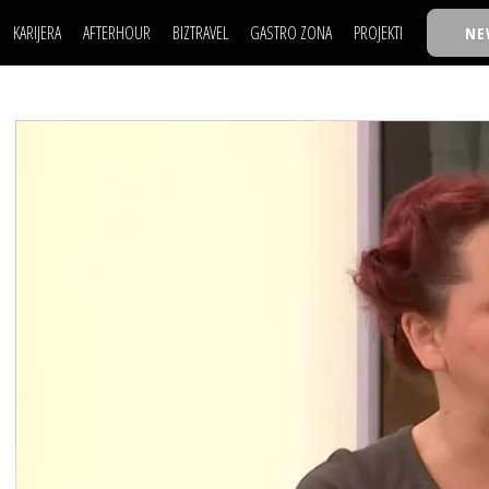
KARIJERA
AFTERHOUR
BIZTRAVEL
GASTRO ZONA
PROJEKTI
NE
POSAO
FILM I SCENA
NAJKOLEGA
LJUDI (HR)
KNJIGE
TASTY TALKS
POSAO
FILM I SCENA
NAJKOLEGA
JE
MOJ UGAO
AUTO SVET
30 ISPOD 30
LJUDI (HR)
KNJIGE
TASTY TALKS
USAVRŠAVANJE
STIL
BACK TO OFFIC
JE
MOJ UGAO
AUTO SVET
30 ISPOD 30
KNOW-HOW
WELLBEING
BIZBENDOVI
USAVRŠAVANJE
STIL
BACK TO OFFIC
BIZKOLEGIJUM
KNOW-HOW
WELLBEING
BIZBENDOVI
BMW BIZNIS LIG
BIZKOLEGIJUM
BIZLIFE WEEK
BMW BIZNIS LIG
IZJAVA GODINE
BIZLIFE WEEK
IZJAVA GODINE