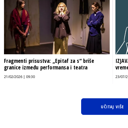
Fragmenti prisustva: „Epitaf za s“ briše
IZJAV
granice između performansa i teatra
vrem
21/02/2026 | 09:30
23/07/2
UČITAJ VIŠE