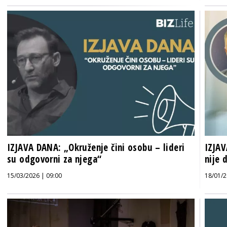
IZJAVA DANA: „Okruženje čini osobu – lideri
IZJAV
su odgovorni za njega“
nije 
15/03/2026 | 09:00
18/01/2