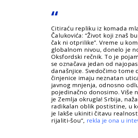
Citiraću repliku iz komada ml
Čalukovića: “Život koji znaš b
čak ni otprilike”. Vreme u kom
globalnom nivou, donelo je n
Oksfordski rečnik. To je pojam
se označava jedan od najopa
današnjice. Svedočimo tome d
činjenice imaju neznatan utica
javnog mnjenja, odnosno odl
pojedinačno donosimo. Više n
je Zemlja okrugla! Srbija, nažal
radikalan oblik postistine, u
je lakše ukiniti čitavu realnos
rijaliti-šou“,
rekla je ona u int