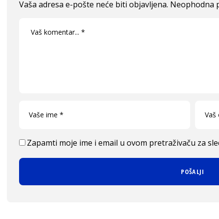
Vaša adresa e-pošte neće biti objavljena.
Neophodna p
Zapamti moje ime i email u ovom pretraživaču za sl