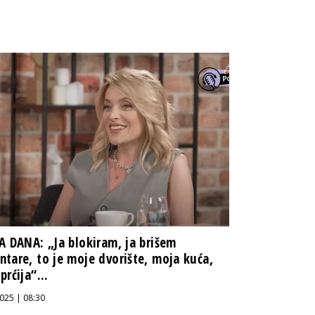
A DANA: „Ja blokiram, ja brišem
tare, to je moje dvorište, moja kuća,
prćija“...
025 | 08:30