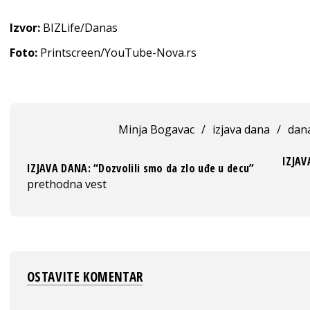
Izvor:
BIZLife/Danas
Foto:
Printscreen/YouTube-Nova.rs
Minja Bogavac
/
izjava dana
/
dan
IZJAV
IZJAVA DANA: “Dozvolili smo da zlo uđe u decu”
prethodna vest
OSTAVITE KOMENTAR