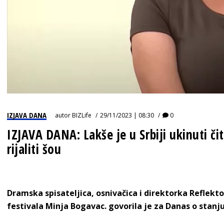
IZJAVA DANA
autor
BIZLife
29/11/2023 | 08:30
0
IZJAVA DANA: Lakše je u Srbiji ukinuti č
rijaliti šou
Dramska spisateljica, osnivačica i direktorka Reflek
festivala Minja Bogavac. govorila je za Danas o stanj