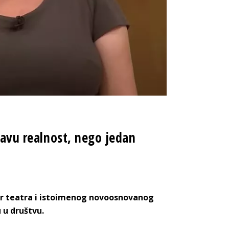
itavu realnost, nego jedan
tor teatra i istoimenog novoosnovanog
u u društvu.