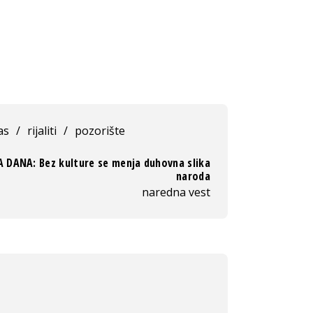
as
/
rijaliti
/
pozorište
A DANA: Bez kulture se menja duhovna slika
naroda
naredna vest