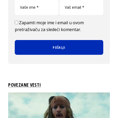
Zapamti moje ime i email u ovom
pretraživaču za sledeći komentar.
POVEZANE VESTI