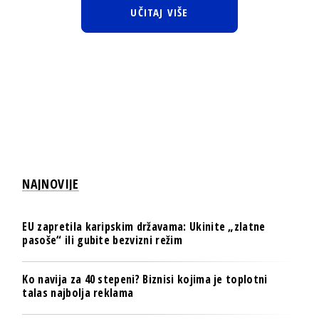
UČITAJ VIŠE
NAJNOVIJE
EU zapretila karipskim državama: Ukinite „zlatne
pasoše“ ili gubite bezvizni režim
Ko navija za 40 stepeni? Biznisi kojima je toplotni
talas najbolja reklama