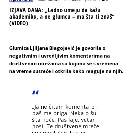
IZJAVA DANA: „Ladno umeju da kažu
akademiku, a ne glumcu – ma šta ti znaš“
(VIDEO)
Glumica Ljiljana Blagojević je govorila o
negativnim i uvredljivim komentarima na
društvenim mrežama sa kojima se s vremena
na vreme susreće i otkrila kako reaguje na njih.
„Ja ne čitam komentare i
baš me briga. Neka pišu
šta hoće. Pas laje, vetar
nosi. Te društvene mreže
su specifične. I to ne