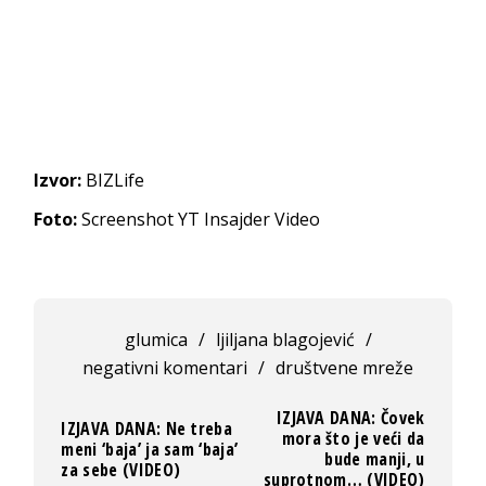
Izvor:
BIZLife
Foto:
Screenshot YT Insajder Video
glumica
/
ljiljana blagojević
/
negativni komentari
/
društvene mreže
IZJAVA DANA: Čovek
IZJAVA DANA: Ne treba
mora što je veći da
meni ‘baja’ ja sam ‘baja’
bude manji, u
za sebe (VIDEO)
suprotnom… (VIDEO)