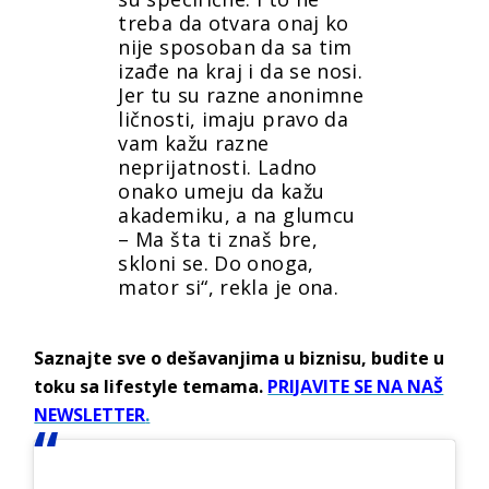
treba da otvara onaj ko
nije sposoban da sa tim
izađe na kraj i da se nosi.
Jer tu su razne anonimne
ličnosti, imaju pravo da
vam kažu razne
neprijatnosti. Ladno
onako umeju da kažu
akademiku, a na glumcu
– Ma šta ti znaš bre,
skloni se. Do onoga,
mator si“, rekla je ona.
Saznajte sve o dešavanjima u biznisu, budite u
toku sa lifestyle temama.
PRIJAVITE SE NA NAŠ
NEWSLETTER
.