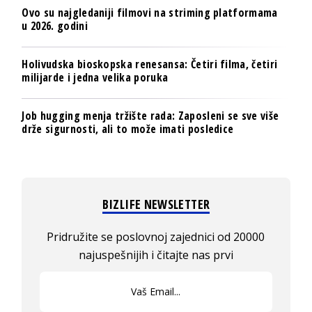
Ovo su najgledaniji filmovi na striming platformama
u 2026. godini
Holivudska bioskopska renesansa: Četiri filma, četiri
milijarde i jedna velika poruka
Job hugging menja tržište rada: Zaposleni se sve više
drže sigurnosti, ali to može imati posledice
BIZLIFE NEWSLETTER
Pridružite se poslovnoj zajednici od 20000
najuspešnijih i čitajte nas prvi