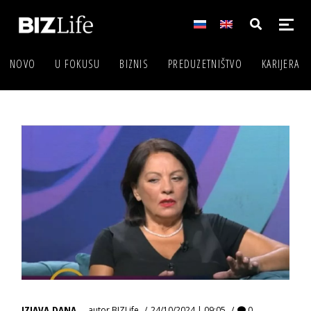
NOVO
U FOKUSU
BIZNIS
PREDUZETNIŠTVO
KARIJERA
IZJAVA DANA
autor
BIZLife
24/10/2024 | 09:05
0