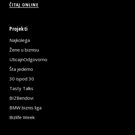
ČITAJ ONLINE
Projekti
Najkolega
Žene u biznisu
UticajnOdgovorno
Šta jedemo
30 ispod 30
Tasty Talks
BIZBendovi
BMW biznis liga
Bizlife Week