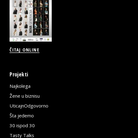
ČITAJ ONLINE
Projekti
Najkolega
Žene u biznisu
UticajnOdgovorno
Šta jedemo
30 ispod 30
Tasty Talks