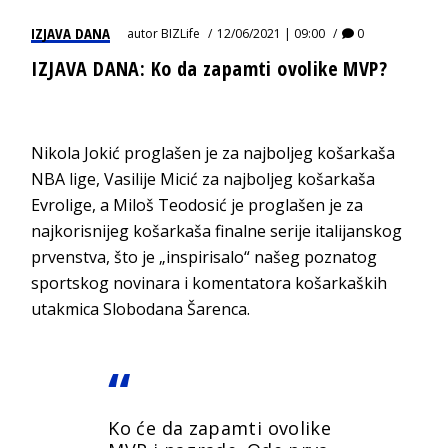
IZJAVA DANA
autor
BIZLife
12/06/2021 | 09:00
0
IZJAVA DANA: Ko da zapamti ovolike MVP?
Nikola Jokić proglašen je za najboljeg košarkaša
NBA lige, Vasilije Micić za najboljeg košarkaša
Evrolige, a Miloš Teodosić je proglašen je za
najkorisnijeg košarkaša finalne serije italijanskog
prvenstva, što je „inspirisalo“ našeg poznatog
sportskog novinara i komentatora košarkaških
utakmica Slobodana Šarenca.
Ko će da zapamti ovolike