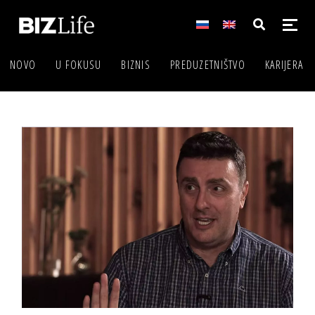
NOVO
U FOKUSU
BIZNIS
PREDUZETNIŠTVO
KARIJERA