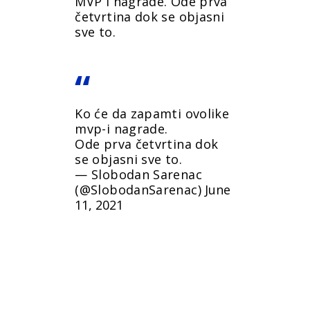
MVP i nagrade. Ode prva
četvrtina dok se objasni
sve to.
Ko će da zapamti ovolike
mvp-i nagrade.
Ode prva četvrtina dok
se objasni sve to.
— Slobodan Sarenac
(@SlobodanSarenac)
June
11, 2021