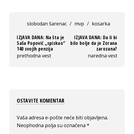
slobodan šarenac
/
mvp
/
kosarka
IZJAVA DANA: Na šta je
IZJAVA DANA: Da li bi
Saša Popović „spiskao“
bilo bolje da je Zorana
140 svojih penzija
zarozana?
prethodna vest
naredna vest
OSTAVITE KOMENTAR
Vaša adresa e-pošte neće biti objavljena.
Neophodna polja su označena
*