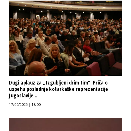
Dugi aplauz za „Izgubljeni drim tim“: Priča o
uspehu poslednje košarkaške reprezentacije
Jugoslavije...
17/09/2025 | 18:00