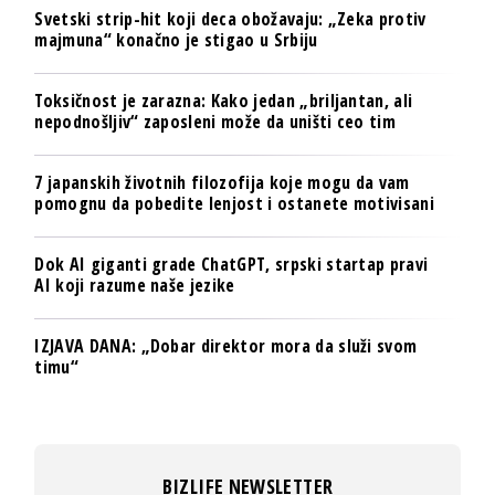
Svetski strip-hit koji deca obožavaju: „Zeka protiv
majmuna“ konačno je stigao u Srbiju
Toksičnost je zarazna: Kako jedan „briljantan, ali
nepodnošljiv“ zaposleni može da uništi ceo tim
7 japanskih životnih filozofija koje mogu da vam
pomognu da pobedite lenjost i ostanete motivisani
Dok AI giganti grade ChatGPT, srpski startap pravi
AI koji razume naše jezike
IZJAVA DANA: „Dobar direktor mora da služi svom
timu“
BIZLIFE NEWSLETTER