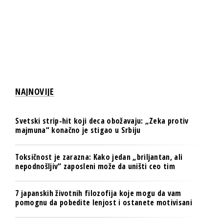
NAJNOVIJE
Svetski strip-hit koji deca obožavaju: „Zeka protiv
majmuna“ konačno je stigao u Srbiju
Toksičnost je zarazna: Kako jedan „briljantan, ali
nepodnošljiv“ zaposleni može da uništi ceo tim
7 japanskih životnih filozofija koje mogu da vam
pomognu da pobedite lenjost i ostanete motivisani