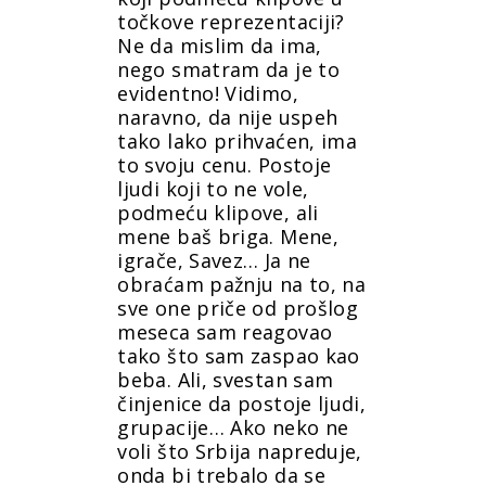
točkove reprezentaciji?
Ne da mislim da ima,
nego smatram da je to
evidentno! Vidimo,
naravno, da nije uspeh
tako lako prihvaćen, ima
to svoju cenu. Postoje
ljudi koji to ne vole,
podmeću klipove, ali
mene baš briga. Mene,
igrače, Savez… Ja ne
obraćam pažnju na to, na
sve one priče od prošlog
meseca sam reagovao
tako što sam zaspao kao
beba. Ali, svestan sam
činjenice da postoje ljudi,
grupacije… Ako neko ne
voli što Srbija napreduje,
onda bi trebalo da se