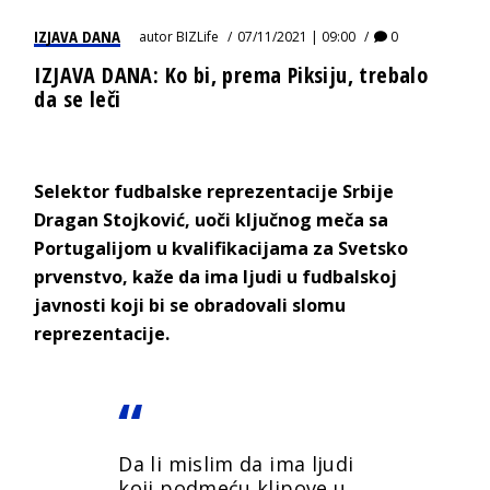
IZJAVA DANA
autor
BIZLife
07/11/2021 | 09:00
0
IZJAVA DANA: Ko bi, prema Piksiju, trebalo
da se leči
Selektor fudbalske reprezentacije Srbije
Dragan Stojković, uoči ključnog meča sa
Portugalijom u kvalifikacijama za Svetsko
prvenstvo, kaže da ima ljudi u fudbalskoj
javnosti koji bi se obradovali slomu
reprezentacije.
Da li mislim da ima ljudi
koji podmeću klipove u