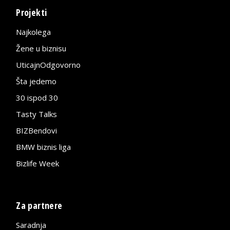
Projekti
Najkolega
Žene u biznisu
UticajnOdgovorno
Šta jedemo
30 ispod 30
Tasty Talks
BIZBendovi
BMW biznis liga
Bizlife Week
Za partnere
Saradnja