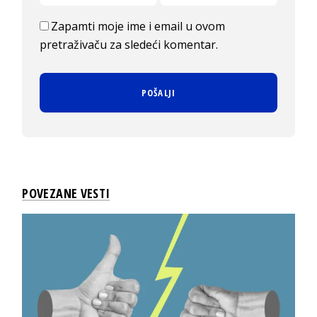
Zapamti moje ime i email u ovom
pretraživaču za sledeći komentar.
POVEZANE VESTI