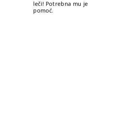
leči! Potrebna mu je
pomoć.