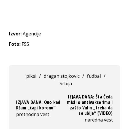
Izvor:
Agencije
Foto:
FSS
piksi
/
dragan stojkovic
/
fudbal
/
Srbija
IZJAVA DANA: Šta Čeda
IZJAVA DANA: Ono kad
misli o antivakserima i
Ršum „ćapi koronu“
zašto Vulin „treba da
se ubije“ (VIDEO)
prethodna vest
naredna vest