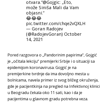
otvara.“
@Gojgic
: „Eto,
može Siniša Mali da Vam
objasni.“
😂😂😂
pic.twitter.com/chqe2vQXLH
— Goran Radojev
(@RadojevGoran)
October
14, 2021
Pored razgovora o „Pandorinim papirima“, Gojgić
je „očitala lekciju“ premijerki Srbije i o situaciji sa
epidemijom koronavirusa. Gojgić je na
premijerkine tvrdnje da ima dovoljno mesta u
bolnicama, navela primer iz svog bližeg okruženja,
gde je pacijentkinja na pregled na Infektivnoj klinici
u Beogradu čekala oko 11 sati, kao i da je
pacijentima u glavnom gradu potrebna veza.