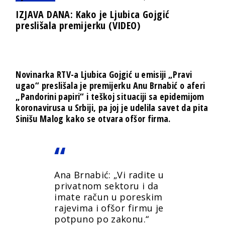
IZJAVA DANA: Kako je Ljubica Gojgić
preslišala premijerku (VIDEO)
Novinarka RTV-a Ljubica Gojgić u emisiji „Pravi
ugao“ preslišala je premijerku Anu Brnabić o aferi
„Pandorini papiri“ i teškoj situaciji sa epidemijom
koronavirusa u Srbiji, pa joj je udelila savet da pita
Sinišu Malog kako se otvara ofšor firma.
Ana Brnabić: „Vi radite u
privatnom sektoru i da
imate račun u poreskim
rajevima i ofšor firmu je
potpuno po zakonu.“