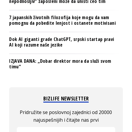
nepodnošljiv“ zaposleni može da uništi ceo tim
7 japanskih životnih filozofija koje mogu da vam
pomognu da pobedite lenjost i ostanete motivisani
Dok AI giganti grade ChatGPT, srpski startap pravi
AI koji razume naše jezike
IZJAVA DANA: „Dobar direktor mora da služi svom
timu“
BIZLIFE NEWSLETTER
Pridružite se poslovnoj zajednici od 20000
najuspešnijih i čitajte nas prvi