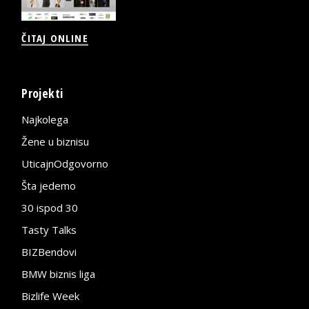
ČITAJ ONLINE
Projekti
Najkolega
Žene u biznisu
UticajnOdgovorno
Šta jedemo
30 ispod 30
Tasty Talks
BIZBendovi
BMW biznis liga
Bizlife Week