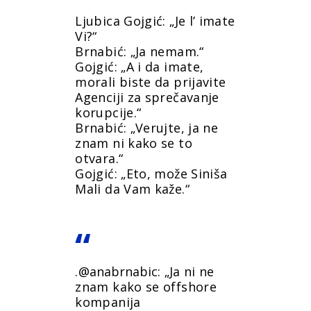
Ljubica Gojgić: „Je l’ imate
Vi?“
Brnabić: „Ja nemam.“
Gojgić: „A i da imate,
morali biste da prijavite
Agenciji za sprečavanje
korupcije.“
Brnabić: „Verujte, ja ne
znam ni kako se to
otvara.“
Gojgić: „Eto, može Siniša
Mali da Vam kaže.“
.
@anabrnabic
: „Ja ni ne
znam kako se offshore
kompanija