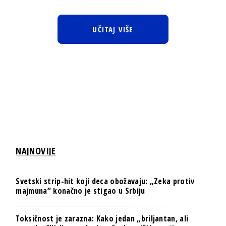
UČITAJ VIŠE
NAJNOVIJE
Svetski strip-hit koji deca obožavaju: „Zeka protiv
majmuna“ konačno je stigao u Srbiju
Toksičnost je zarazna: Kako jedan „briljantan, ali