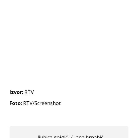
Izvor:
RTV
Foto:
RTV/Screenshot
ljubica gojgić
/
ana brnabić