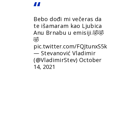
Bebo dođi mi večeras da
te išamaram kao Ljubica
Anu Brnabu u emisiji.🤣🤣
🤣
pic.twitter.com/FQJtunxS5k
— Stevanović Vladimir
(@VladimirStev)
October
14, 2021