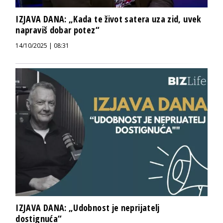
IZJAVA DANA: „Kada te život satera uza zid, uvek
napraviš dobar potez“
14/10/2025 | 08:31
IZJAVA DANA: „Udobnost je neprijatelj
dostignuća“