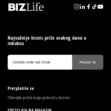
Najvažnije biznis priče svakog dana u
inboksu
PRIJAVI SE
Pretplatite se
Otkrijte priče koje pokreću biznis
PRETPLATA NA MAGAZIN