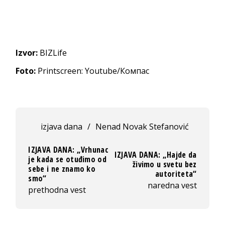
Izvor:
BIZLife
Foto:
Printscreen: Youtube/Компас
izjava dana
/
Nenad Novak Stefanović
IZJAVA DANA: „Vrhunac
IZJAVA DANA: „Hajde da
je kada se otuđimo od
živimo u svetu bez
sebe i ne znamo ko
autoriteta“
smo“
naredna vest
prethodna vest