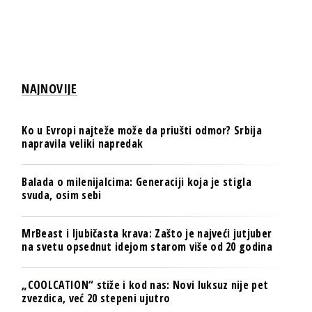
NAJNOVIJE
Ko u Evropi najteže može da priušti odmor? Srbija
napravila veliki napredak
Balada o milenijalcima: Generaciji koja je stigla
svuda, osim sebi
MrBeast i ljubičasta krava: Zašto je najveći jutjuber
na svetu opsednut idejom starom više od 20 godina
„COOLCATION“ stiže i kod nas: Novi luksuz nije pet
zvezdica, već 20 stepeni ujutro