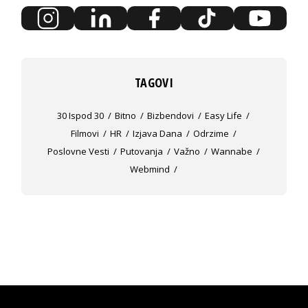
TAGOVI
30 Ispod 30
Bitno
Bizbendovi
Easy Life
Filmovi
HR
Izjava Dana
Odrzime
Poslovne Vesti
Putovanja
Važno
Wannabe
Webmind