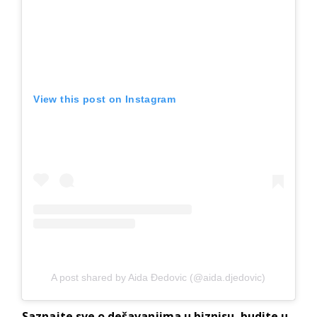
View this post on Instagram
A post shared by Aida Đedovic (@aida.djedovic)
Saznajte sve o dešavanjima u biznisu, budite u