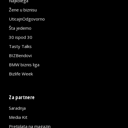
Najkolega
Žene u biznisu
UticajnOdgovorno
Šta jedemo
30 ispod 30
Tasty Talks
BIZBendovi
BMW biznis liga
Bizlife Week
Za partnere
Saradnja
Media Kit
Pretplata na magazin