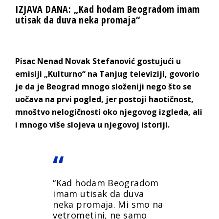
IZJAVA DANA: „Kad hodam Beogradom imam
utisak da duva neka promaja“
Pisac Nenad Novak Stefanović gostujući u
emisiji „Kulturno“ na Tanjug televiziji, govorio
je da je Beograd mnogo složeniji nego što se
uočava na prvi pogled, jer postoji haotičnost,
mnoštvo nelogičnosti oko njegovog izgleda, ali
i mnogo više slojeva u njegovoj istoriji.
“Kad hodam Beogradom
imam utisak da duva
neka promaja. Mi smo na
vetrometini, ne samo