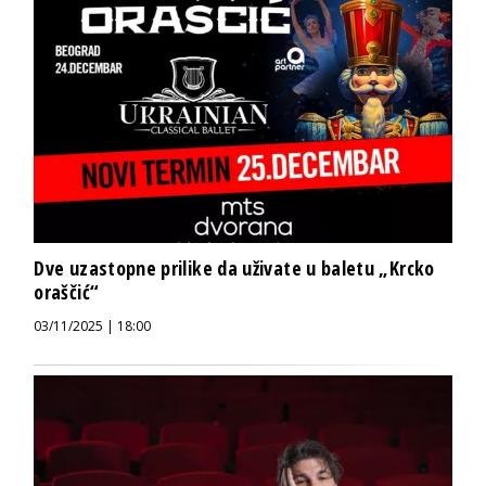
Dve uzastopne prilike da uživate u baletu „Krcko
oraščić“
03/11/2025 | 18:00