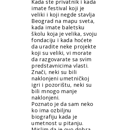
Kada ste privatnik i kada
imate festival koji je
veliki i koji negde stavlja
Beograd na mapu sveta,
kada imate baletsku
školu koja je velika, svoju
fondaciju i kada hoćete
da uradite neke projekte
koji su veliki, vi morate
da razgovarate sa svim
predstavnicima vlasti.
Znači, neki su bili
naklonjeni umetničkoj
igri i pozorištu, neki su
bili mnogo manje
naklonjeni.
Poznato je da sam neko
ko ima ozbiljnu
biografiju kada je
umetnost u pitanju.
Mislim da je ovo dobra