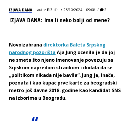
IZJAVA DANA
autor
BIZLife
26/10/2024 | 09:08
3
IZJAVA DANA: Ima li neko bolji od mene?
Novoizabrana
direktorka Baleta Srpskog
narodnog pozorišta
Aja Jung ocenila je da joj
ne smeta što njeno imenovanje povezuju sa
Srpskom napredom strankom i dodala da se
„politikom nikada nije bavila“. Jung je, inače,
poznata i kao kupac prve karte za beogradski
metro još davne 2018. godine kao kandidat SNS
na izborima u Beogradu.