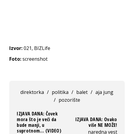
Izvor:
021, BIZLife
Foto:
screenshot
direktorka
/
politika
/
balet
/
aja jung
/
pozorište
IZJAVA DANA: Čovek
mora što je veći da
IZJAVA DANA: Ovako
bude manji, u
više NE MOŽE!
suprotnom… (VIDEO)
naredna vest