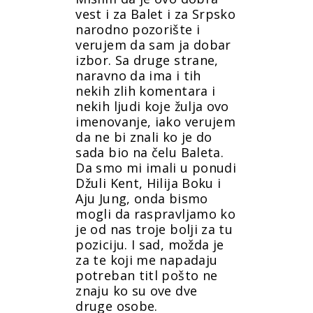
vest i za Balet i za Srpsko
narodno pozorište i
verujem da sam ja dobar
izbor. Sa druge strane,
naravno da ima i tih
nekih zlih komentara i
nekih ljudi koje žulja ovo
imenovanje, iako verujem
da ne bi znali ko je do
sada bio na čelu Baleta.
Da smo mi imali u ponudi
Džuli Kent, Hilija Boku i
Aju Jung, onda bismo
mogli da raspravljamo ko
je od nas troje bolji za tu
poziciju. I sad, možda je
za te koji me napadaju
potreban titl pošto ne
znaju ko su ove dve
druge osobe.