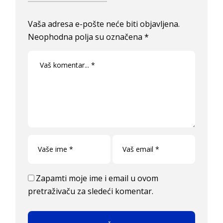
Vaša adresa e-pošte neće biti objavljena.
Neophodna polja su označena
*
Zapamti moje ime i email u ovom
pretraživaču za sledeći komentar.