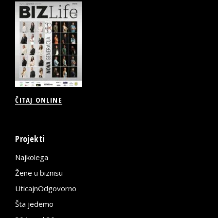
ČITAJ ONLINE
Projekti
Najkolega
Žene u biznisu
UticajnOdgovorno
Šta jedemo